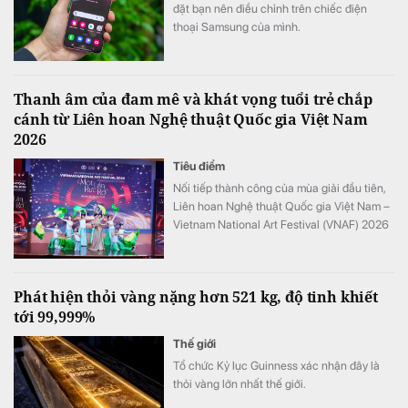
đặt bạn nên điều chỉnh trên chiếc điện
thoại Samsung của mình.
Thanh âm của đam mê và khát vọng tuổi trẻ chắp
cánh từ Liên hoan Nghệ thuật Quốc gia Việt Nam
2026
Tiêu điểm
Nối tiếp thành công của mùa giải đầu tiên,
Liên hoan Nghệ thuật Quốc gia Việt Nam –
Vietnam National Art Festival (VNAF) 2026
tiếp tục khẳng định sức hút khi quy tụ hàng
trăm tài năng trẻ đến từ nhiều tỉnh, thành
trên cả nước.
Phát hiện thỏi vàng nặng hơn 521 kg, độ tinh khiết
tới 99,999%
Thế giới
Tổ chức Kỷ lục Guinness xác nhận đây là
thỏi vàng lớn nhất thế giới.