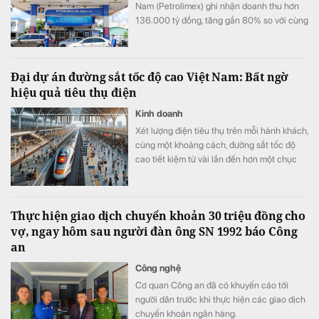
Nam (Petrolimex) ghi nhận doanh thu hơn
136.000 tỷ đồng, tăng gần 80% so với cùng
kỳ và nhỉnh hơn quý đầu năm 38%, lãi trước
thuế đạt trên 3.300 tỷ đồng.
Đại dự án đường sắt tốc độ cao Việt Nam: Bất ngờ
hiệu quả tiêu thụ điện
Kinh doanh
Xét lượng điện tiêu thụ trên mỗi hành khách,
cùng một khoảng cách, đường sắt tốc độ
cao tiết kiệm từ vài lần đến hơn một chục
lần so với ô tô và máy bay.
Thực hiện giao dịch chuyển khoản 30 triệu đồng cho
vợ, ngay hôm sau người đàn ông SN 1992 báo Công
an
Công nghệ
Cơ quan Công an đã có khuyến cáo tới
người dân trước khi thực hiện các giao dịch
chuyển khoản ngân hàng.