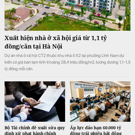
Xuất hiện nhà ở xã hội giá từ 1,1 tỷ
đồng/căn tại Hà Nội
Dự án nhà ở xã hội CT2 thuộc khu nhà ở X2 tại phường Lĩnh Nam dự
kiến có giá bán tạm tính khoảng 28,4 triệu đồng/m2, tương đương 1,1-1,5
tỷ đồng mỗi căn.
Bộ Tài chính đề xuất sửa quy
Áp lực đáo hạn 60.000 tỷ
định xử phạt hành chính
đồng trái phiếu bất động