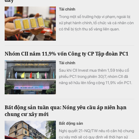
đây
Tài chính
Trong một số trường hợp vi phạm, ngoài bị
xử phạt hành chính, tổ chức và cá nhân còn
có thể bị tịch thu số vàng liên quan.
Nhóm CII nắm 11,9% vốn Công ty CP Tập đoàn PC1
Tài chính
Sau khi CII Invest mua thêm 1,59 triệu cổ
phiếu PC1 trong phiên 30/7, nhóm CII đã
nâng sở hữu lên tổng cộng 11,9% vốn PC1.
Bất động sản tuần qua: Nóng yêu cầu áp niên hạn
chung cư xây mới
Bất động sản
Nghị quyết 21-NQ/TW nêu rõ căn hộ chung
cư xây mới sẽ có quy định về thời hạn sử