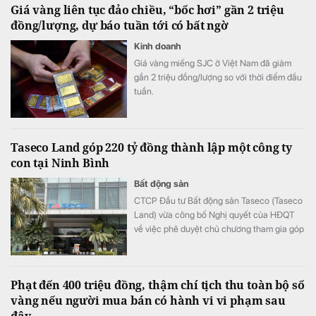
Giá vàng liên tục đảo chiều, “bốc hơi” gần 2 triệu
đồng/lượng, dự báo tuần tới có bất ngờ
Kinh doanh
Giá vàng miếng SJC ở Việt Nam đã giảm
gần 2 triệu đồng/lượng so với thời điểm đầu
tuần.
Taseco Land góp 220 tỷ đồng thành lập một công ty
con tại Ninh Bình
Bất động sản
CTCP Đầu tư Bất động sản Taseco (Taseco
Land) vừa công bố Nghị quyết của HĐQT
về việc phê duyệt chủ chương tham gia góp
vốn thành lập công ty.
Phạt đến 400 triệu đồng, thậm chí tịch thu toàn bộ số
vàng nếu người mua bán có hành vi vi phạm sau