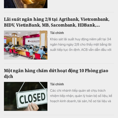
Lãi suất ngân hàng 2/8 tại Agribank, Vietcombank,
BIDV, VietinBank, MB, Sacombank, HDBank,...
Tài chính
Khảo sát lãi suất huy động niêm yết tại 34
ngân hàng ngày 2/8 cho thấy mặt bằng lãi
suất tiếp tục ổn định. ACB vẫn dẫn đầu với
mức 7,8%/năm cho kỳ hạn 12 tháng và là
một trong 7 ngân hàng niêm yết lãi suất từ
7%/năm trở lên.
Một ngân hàng chấm dứt hoạt động 10 Phòng giao
dịch
Tài chính
Các chi nhánh tiếp quản sẽ chịu trách
nhiệm tiếp nhận, quản lý toàn bộ số liệu, kế
hoạch kinh doanh, tài sản, hồ sơ tài liệu và
nhân sự từ các PGD giải thể; đồng thời xây
dựng phương án chi tiết để quản lý và chăm
sóc tệp khách hàng hiện hữu nhằm đảm