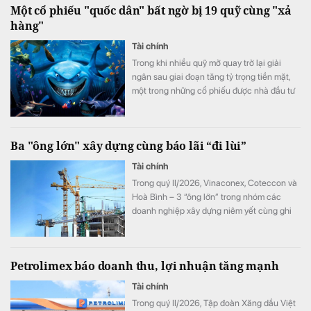
Một cổ phiếu "quốc dân" bất ngờ bị 19 quỹ cùng "xả
bảo quyền lợi tối đa cho khách hàng giao
hàng"
dịch.
Tài chính
Trong khi nhiều quỹ mở quay trở lại giải
ngân sau giai đoạn tăng tỷ trọng tiền mặt,
một trong những cổ phiếu được nhà đầu tư
ưa chuộng nhất thị trường lại bất ngờ trở
thành tâm điểm bán ròng của các quỹ trong
tháng 6.
Ba "ông lớn" xây dựng cùng báo lãi “đi lùi”
Tài chính
Trong quý II/2026, Vinaconex, Coteccon và
Hoà Bình – 3 “ông lớn” trong nhóm các
doanh nghiệp xây dựng niêm yết cùng ghi
nhận sự “đi lùi” của lợi nhuận.
Petrolimex báo doanh thu, lợi nhuận tăng mạnh
Tài chính
Trong quý II/2026, Tập đoàn Xăng dầu Việt