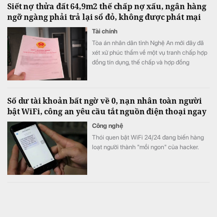
Siết nợ thửa đất 64,9m2 thế chấp nợ xấu, ngân hàng
ngỡ ngàng phải trả lại sổ đỏ, không được phát mại
Tài chính
Tòa án nhân dân tỉnh Nghệ An mới đây đã
xét xử phúc thẩm về một vụ tranh chấp hợp
đồng tín dụng, thế chấp và hợp đồng
chuyển nhượng quyền sử dụng đất.
Số dư tài khoản bất ngờ về 0, nạn nhân toàn người
bật WiFi, công an yêu cầu tắt nguồn điện thoại ngay
Công nghệ
Thói quen bật WiFi 24/24 đang biến hàng
loạt người thành "mồi ngon" của hacker.
Mẫu iPhone Pro Max ra mắt từ 4 năm trước bất ngờ
được người Việt săn đón, khen rất đáng mua