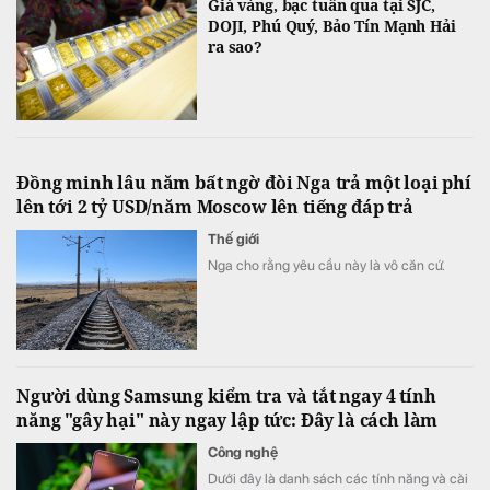
Giá vàng, bạc tuần qua tại SJC,
DOJI, Phú Quý, Bảo Tín Mạnh Hải
ra sao?
Đồng minh lâu năm bất ngờ đòi Nga trả một loại phí
lên tới 2 tỷ USD/năm Moscow lên tiếng đáp trả
Thế giới
Nga cho rằng yêu cầu này là vô căn cứ.
Người dùng Samsung kiểm tra và tắt ngay 4 tính
năng "gây hại" này ngay lập tức: Đây là cách làm
Công nghệ
Dưới đây là danh sách các tính năng và cài