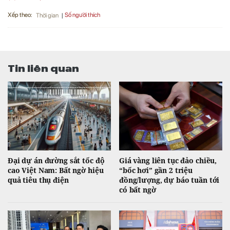
Xếp theo:
Số người thích
Thời gian
Tin liên quan
Đại dự án đường sắt tốc độ
Giá vàng liên tục đảo chiều,
cao Việt Nam: Bất ngờ hiệu
“bốc hơi” gần 2 triệu
quả tiêu thụ điện
đồng/lượng, dự báo tuần tới
có bất ngờ