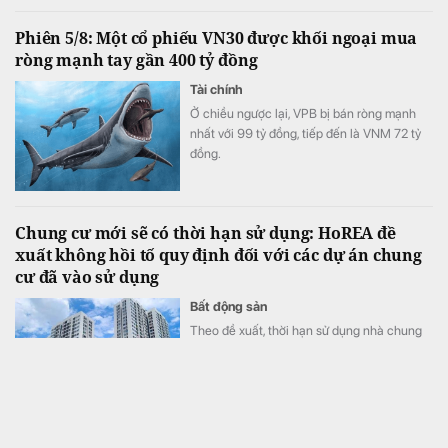
Phiên 5/8: Một cổ phiếu VN30 được khối ngoại mua
ròng mạnh tay gần 400 tỷ đồng
Tài chính
Ở chiều ngược lại, VPB bị bán ròng mạnh
nhất với 99 tỷ đồng, tiếp đến là VNM 72 tỷ
đồng.
Chung cư mới sẽ có thời hạn sử dụng: HoREA đề
xuất không hồi tố quy định đối với các dự án chung
cư đã vào sử dụng
Bất động sản
Theo đề xuất, thời hạn sử dụng nhà chung
cư sẽ bao gồm căn hộ chung cư và các
phần diện tích khác trong nhà chung cư
như khu thương mại, dịch vụ, văn phòng,
officetel, condotel… theo niên hạn của công
trình xây dựng.