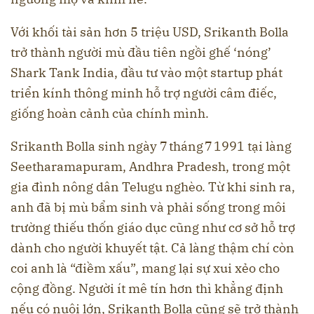
Với khối tài sản hơn 5 triệu USD, Srikanth Bolla
trở thành người mù đầu tiên ngồi ghế ‘nóng’
Shark Tank India, đầu tư vào một startup phát
triển kính thông minh hỗ trợ người câm điếc,
giống hoàn cảnh của chính mình.
Srikanth Bolla sinh ngày 7 tháng 7 1991 tại làng
Seetharamapuram, Andhra Pradesh, trong một
gia đình nông dân Telugu nghèo. Từ khi sinh ra,
anh đã bị mù bẩm sinh và phải sống trong môi
trường thiếu thốn giáo dục cũng như cơ sở hỗ trợ
dành cho người khuyết tật. Cả làng thậm chí còn
coi anh là “điềm xấu”, mang lại sự xui xẻo cho
cộng đồng. Người ít mê tín hơn thì khẳng định
nếu có nuôi lớn, Srikanth Bolla cũng sẽ trở thành