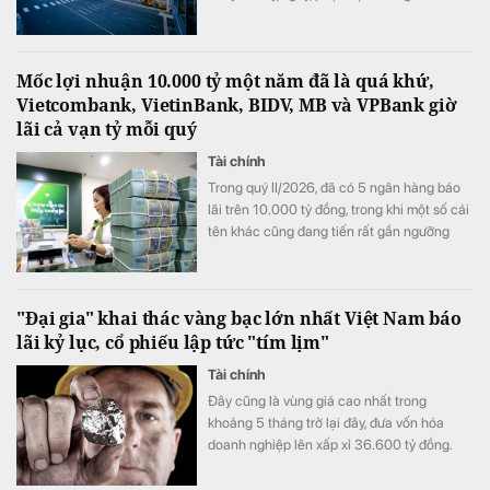
lượt khách/ngày.
Mốc lợi nhuận 10.000 tỷ một năm đã là quá khứ,
Vietcombank, VietinBank, BIDV, MB và VPBank giờ
lãi cả vạn tỷ mỗi quý
Tài chính
Trong quý II/2026, đã có 5 ngân hàng báo
lãi trên 10.000 tỷ đồng, trong khi một số cái
tên khác cũng đang tiến rất gần ngưỡng
này, mở ra một "kỷ nguyên 10.000 tỷ đồng
mỗi quý" của ngành ngân hàng.
"Đại gia" khai thác vàng bạc lớn nhất Việt Nam báo
lãi kỷ lục, cổ phiếu lập tức "tím lịm"
Tài chính
Đây cũng là vùng giá cao nhất trong
khoảng 5 tháng trở lại đây, đưa vốn hóa
doanh nghiệp lên xấp xỉ 36.600 tỷ đồng.