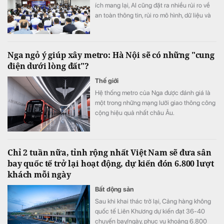
ích mang lại, AI cũng đặt ra nhiều rủi ro về
an toàn thông tin, rủi ro mô hình, dữ liệu và
trách nhiệm trong quá trình ra quyết định
Nga ngỏ ý giúp xây metro: Hà Nội sẽ có những "cung
điện dưới lòng đất"?
Thế giới
Hệ thống metro của Nga được đánh giá là
một trong những mạng lưới giao thông công
cộng hiệu quả nhất châu Âu.
Chỉ 2 tuần nữa, tỉnh rộng nhất Việt Nam sẽ đưa sân
bay quốc tế trở lại hoạt động, dự kiến đón 6.800 lượt
khách mỗi ngày
Bất động sản
Sau khi khai thác trở lại, Cảng hàng không
quốc tế Liên Khương dự kiến đạt 36-40
chuyến bay/ngày, phục vụ khoảng 6.800