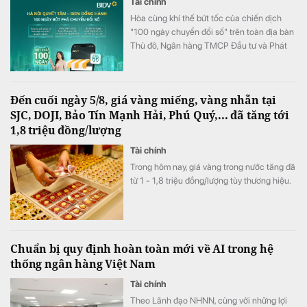
Tài chính
Hòa cùng khí thế bứt tốc của chiến dịch
"100 ngày chuyển đổi số" trên toàn địa bàn
Thủ đô, Ngân hàng TMCP Đầu tư và Phát
triển Việt Nam (BIDV) triển khai chương
trình hỗ trợ chuyển đổi số và tín dụng quy
mô lớn cho doanh nghiệp, hộ kinh doanh và
Đến cuối ngày 5/8, giá vàng miếng, vàng nhẫn tại
các đơn vị sự nghiệp.
SJC, DOJI, Bảo Tín Mạnh Hải, Phú Quý,... đã tăng tới
1,8 triệu đồng/lượng
Tài chính
Trong hôm nay, giá vàng trong nước tăng đã
từ 1 - 1,8 triệu đồng/lượng tùy thương hiệu.
Chuẩn bị quy định hoàn toàn mới về AI trong hệ
thống ngân hàng Việt Nam
Tài chính
Theo Lãnh đạo NHNN, cùng với những lợi