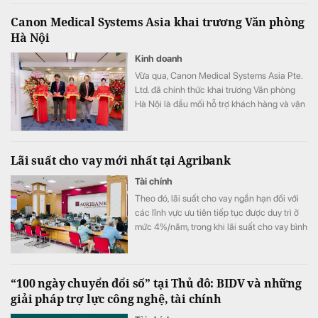
Canon Medical Systems Asia khai trương Văn phòng
Hà Nội
Kinh doanh
Vừa qua, Canon Medical Systems Asia Pte.
Ltd. đã chính thức khai trương Văn phòng
Hà Nội là đầu mối hỗ trợ khách hàng và vận
hành kinh doanh, góp phần nâng cao năng
lực phục vụ các cơ sở y tế tại khu vực miền
Bắc.
Lãi suất cho vay mới nhất tại Agribank
Tài chính
Theo đó, lãi suất cho vay ngắn hạn đối với
các lĩnh vực ưu tiên tiếp tục được duy trì ở
mức 4%/năm, trong khi lãi suất cho vay bình
quân giảm xuống 8,51%/năm.
“100 ngày chuyển đổi số” tại Thủ đô: BIDV và những
giải pháp trợ lực công nghệ, tài chính