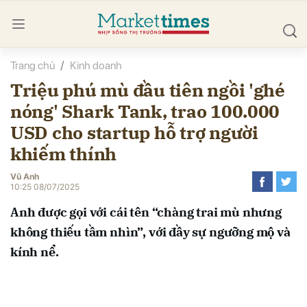
Trang chủ
Kinh doanh
bình luận
Triệu phú mù đầu tiên ngồi 'ghé
nóng' Shark Tank, trao 100.000
USD cho startup hỗ trợ người
khiếm thính
Vũ Anh
10:25 08/07/2025
Hủy
G
Anh được gọi với cái tên “chàng trai mù nhưng
không thiếu tầm nhìn”, với đầy sự ngưỡng mộ và
kính nể.