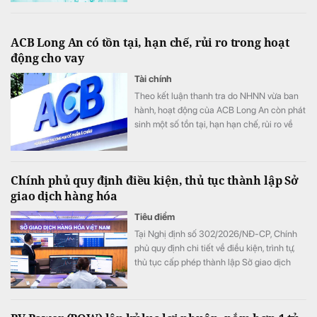
ACB Long An có tồn tại, hạn chế, rủi ro trong hoạt
động cho vay
Tài chính
Theo kết luận thanh tra do NHNN vừa ban
hành, hoạt động của ACB Long An còn phát
sinh một số tồn tại, hạn hạn chế, rủi ro về
nguyên tắc vay vốn; thẩm định, xét duyệt
cho vay; về kiểm tra, giám sát vốn vay; về
báo cáo giao dịch có giá trị lớn; về hoạt
Chính phủ quy định điều kiện, thủ tục thành lập Sở
động chuyển tiền ra nước ngoài.
giao dịch hàng hóa
Tiêu điểm
Tại Nghị định số 302/2026/NĐ-CP, Chính
phủ quy định chi tiết về điều kiện, trình tự,
thủ tục cấp phép thành lập Sở giao dịch
hàng hóa.