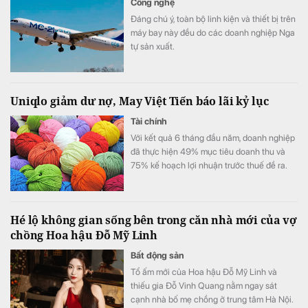
Công nghệ
Đáng chú ý, toàn bộ linh kiện và thiết bị trên
máy bay này đều do các doanh nghiệp Nga
tự sản xuất.
Uniqlo giảm dư nợ, May Việt Tiến báo lãi kỷ lục
Tài chính
Với kết quả 6 tháng đầu năm, doanh nghiệp
đã thực hiện 49% mục tiêu doanh thu và
75% kế hoạch lợi nhuận trước thuế đề ra.
Hé lộ không gian sống bên trong căn nhà mới của vợ
chồng Hoa hậu Đỗ Mỹ Linh
Bất động sản
Tổ ấm mới của Hoa hậu Đỗ Mỹ Linh và
thiếu gia Đỗ Vinh Quang nằm ngay sát
cạnh nhà bố mẹ chồng ở trung tâm Hà Nội.