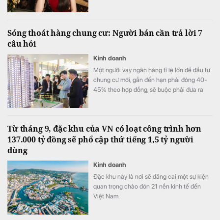
Sóng thoát hàng chung cư: Người bán cần trả lời 7
câu hỏi
Kinh doanh
Một người vay ngân hàng tỉ lệ lớn để đầu tư
chung cư mới, gần đến hạn phải đóng 40-
45% theo hợp đồng, sẽ buộc phải đưa ra
quyết định quan trọng: Thoát hay giữ hàng?
Từ tháng 9, đặc khu của VN có loạt công trình hơn
137.000 tỷ đồng sẽ phổ cập thứ tiếng 1,5 tỷ người
dùng
Kinh doanh
Đặc khu này là nơi sẽ đăng cai một sự kiện
quan trọng chào đón 21 nền kinh tế đến
Việt Nam.