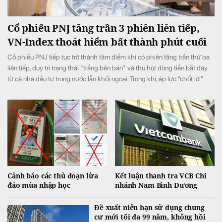
Cổ phiếu PNJ tăng trần 3 phiên liên tiếp,
VN-Index thoát hiểm bất thành phút cuối
Cổ phiếu PNJ tiếp tục trở thành tâm điểm khi có phiên tăng trần thứ ba
liên tiếp, duy trì trạng thái "trắng bên bán" và thu hút dòng tiền bắt đáy
từ cả nhà đầu tư trong nước lẫn khối ngoại. Trong khi, áp lực “chốt lời”
ngắn hạn lớn ở phiên chiều khiến VN-Index đảo chiều giảm điểm.
Cảnh báo các thủ đoạn lừa
Kết luận thanh tra VCB Chi
đảo mùa nhập học
nhánh Nam Bình Dương
Đề xuất niên hạn sử dụng chung
cư mới tối đa 99 năm, không hồi