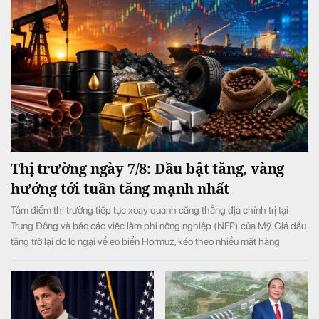
Thị trường ngày 7/8: Dầu bật tăng, vàng
hướng tới tuần tăng mạnh nhất
Tâm điểm thị trường tiếp tục xoay quanh căng thẳng địa chính trị tại
Trung Đông và báo cáo việc làm phi nông nghiệp (NFP) của Mỹ. Giá dầu
tăng trở lại do lo ngại về eo biển Hormuz, kéo theo nhiều mặt hàng
nguyên liệu khác phục hồi. Trong khi đó, vàng tiếp tục đi lên và hướng tới
tuần tăng mạnh nhất kể từ tháng 1.