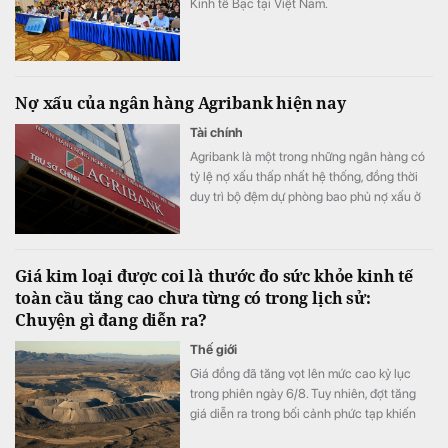
Kinh tế Bạc tại Việt Nam.
Nợ xấu của ngân hàng Agribank hiện nay
Tài chính
Agribank là một trong những ngân hàng có
tỷ lệ nợ xấu thấp nhất hệ thống, đồng thời
duy trì bộ đệm dự phòng bao phủ nợ xấu ở
top đầu.
Giá kim loại được coi là thước đo sức khỏe kinh tế
toàn cầu tăng cao chưa từng có trong lịch sử:
Chuyện gì đang diễn ra?
Thế giới
Giá đồng đã tăng vọt lên mức cao kỷ lục
trong phiên ngày 6/8. Tuy nhiên, đợt tăng
giá diễn ra trong bối cảnh phức tạp khiến
thước đo sức khỏe kinh tế đáng tin cậy này