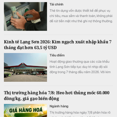
Tài chính
Thẻ tín dụng vốn được thiết kế để phục vụ
chi tiêu, mua sắm và thanh toán, không phải
để rút tiền mặt như thẻ ghi nợ thông thường.
Nhiều người vẫn xem đây là một khoản vay
nhanh trong lúc kẹt tiền mà không lường
trước chi phí thực sự phải trả. Trước khi sử
Kinh tế Lạng Sơn 2026: Kim ngạch xuất nhập khẩu 7
dụng dịch vụ này của thẻ tín dụng, người
tháng đạt hơn 63,5 tỷ USD
dùng cần lưu ý một số điều.
Tiêu điểm
Hoạt động giao thương qua các cửa khẩu
tỉnh Lạng Sơn tiếp tục duy trì nhịp độ sôi
động trong 7 tháng đầu năm 2026. Với kim
ngạch xuất nhập khẩu cán mốc 63,56 tỷ
USD (tăng 43,2% so với cùng kỳ) và doanh
thu vận tải logistics tăng gần 20%.
Thị trường hàng hóa 7/8: Heo hơi thủng mốc 60.000
đồng/kg, giá gạo biến động
Ngành hàng
Thị trường hàng hóa ngày 7/8 phân hóa rõ