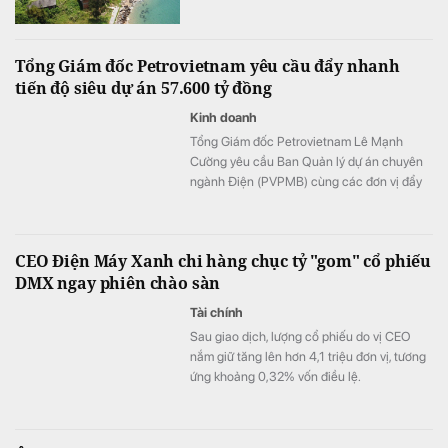
thông khoảng hơn 800.000 tỷ đồng vốn
đầu tư.
Tổng Giám đốc Petrovietnam yêu cầu đẩy nhanh
tiến độ siêu dự án 57.600 tỷ đồng
Kinh doanh
Tổng Giám đốc Petrovietnam Lê Mạnh
Cường yêu cầu Ban Quản lý dự án chuyên
ngành Điện (PVPMB) cùng các đơn vị đẩy
nhanh tiến độ các dự án điện Ô Môn III, Ô
Môn IV, bảo đảm đồng bộ toàn chuỗi, phát
huy tối đa hiệu quả nguồn khí Lô B.
CEO Điện Máy Xanh chi hàng chục tỷ "gom" cổ phiếu
DMX ngay phiên chào sàn
Tài chính
Sau giao dịch, lượng cổ phiếu do vị CEO
nắm giữ tăng lên hơn 4,1 triệu đơn vị, tương
ứng khoảng 0,32% vốn điều lệ.