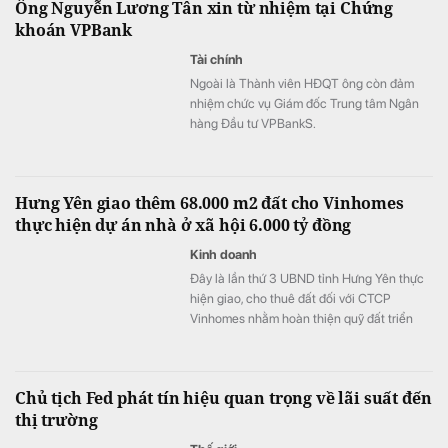
Ông Nguyễn Lương Tân xin từ nhiệm tại Chứng
khoán VPBank
Tài chính
Ngoài là Thành viên HĐQT ông còn đảm
nhiệm chức vụ Giám đốc Trung tâm Ngân
hàng Đầu tư VPBankS.
Hưng Yên giao thêm 68.000 m2 đất cho Vinhomes
thực hiện dự án nhà ở xã hội 6.000 tỷ đồng
Kinh doanh
Đây là lần thứ 3 UBND tỉnh Hưng Yên thực
hiện giao, cho thuê đất đối với CTCP
Vinhomes nhằm hoàn thiện quỹ đất triển
khai dự án nhà ở xã hội Phố Hiến có tổng
vốn đầu tư khoảng 6.000 tỷ đồng.
Chủ tịch Fed phát tín hiệu quan trọng về lãi suất đến
thị trường