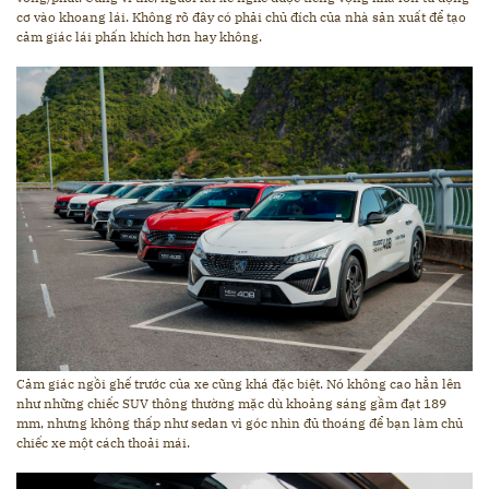
cơ vào khoang lái. Không rõ đây có phải chủ đích của nhà sản xuất để tạo
cảm giác lái phấn khích hơn hay không.
Cảm giác ngồi ghế trước của xe cũng khá đặc biệt. Nó không cao hẳn lên
như những chiếc SUV thông thường mặc dù khoảng sáng gầm đạt 189
mm, nhưng không thấp như sedan vì góc nhìn đủ thoáng để bạn làm chủ
chiếc xe một cách thoải mái.