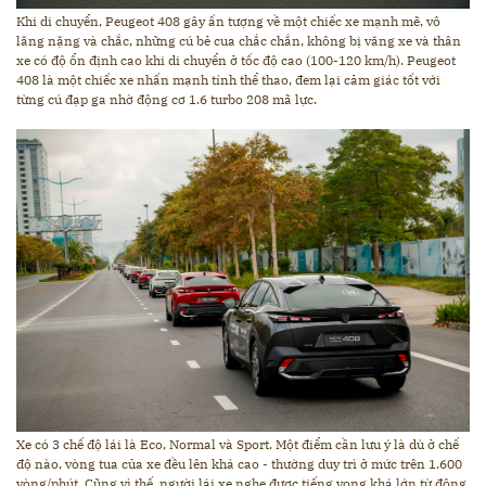
Khi di chuyển, Peugeot 408 gây ấn tượng về một chiếc xe mạnh mẽ, vô
lăng nặng và chắc, những cú bẻ cua chắc chắn, không bị văng xe và thân
xe có độ ổn định cao khi di chuyển ở tốc độ cao (100-120 km/h). Peugeot
408 là một chiếc xe nhấn mạnh tính thể thao, đem lại cảm giác tốt với
từng cú đạp ga nhờ động cơ 1.6 turbo 208 mã lực.
Xe có 3 chế độ lái là Eco, Normal và Sport. Một điểm cần lưu ý là dù ở chế
độ nào, vòng tua của xe đều lên khá cao - thường duy trì ở mức trên 1.600
vòng/phút. Cũng vì thế, người lái xe nghe được tiếng vọng khá lớn từ động