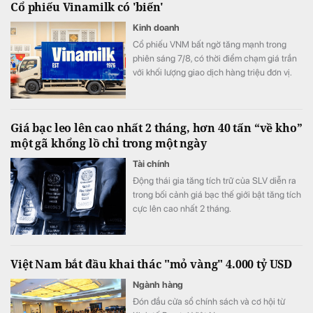
Cổ phiếu Vinamilk có 'biến'
Kinh doanh
Cổ phiếu VNM bất ngờ tăng mạnh trong
phiên sáng 7/8, có thời điểm chạm giá trần
với khối lượng giao dịch hàng triệu đơn vị.
Diễn biến đáng chú ý xuất hiện trong bối
cảnh kết quả kinh doanh của Vinamilk ghi
nhận sự cải thiện tích cực.
Giá bạc leo lên cao nhất 2 tháng, hơn 40 tấn “về kho”
một gã khổng lồ chỉ trong một ngày
Tài chính
Động thái gia tăng tích trữ của SLV diễn ra
trong bối cảnh giá bạc thế giới bật tăng tích
cực lên cao nhất 2 tháng.
Việt Nam bắt đầu khai thác "mỏ vàng" 4.000 tỷ USD
Ngành hàng
Đón đầu cửa sổ chính sách và cơ hội từ