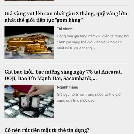
khó đọc hơn.
Giá vàng vọt lên cao nhất gần 2 tháng, quỹ vàng lớn
nhất thế giới tiếp tục "gom hàng"
Tài chính
Động thái gia tăng nắm giữ diễn ra trong bối
cảnh giá vàng thế giới đang ở vùng cao
nhất kể từ giữa tháng 6.
Giá bạc thỏi, bạc miếng sáng ngày 7/8 tại Ancarat,
DOJI, Bảo Tín Mạnh Hải, Sacombank,...
Ngành hàng
Giá bạc hôm nay trong nước và thế giới
cùng duy trì ở mức cao.
Có nên rút tiền mặt từ thẻ tín dụng?