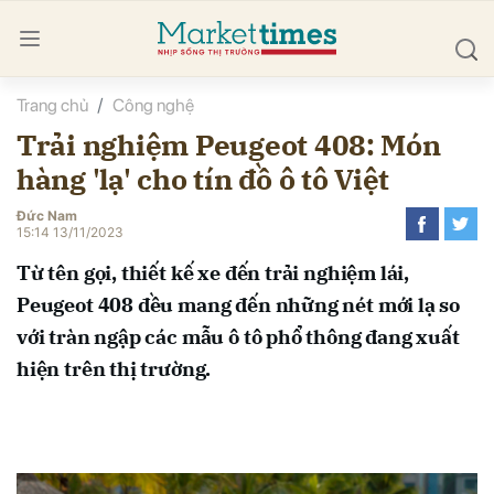
Trang chủ
Công nghệ
bình luận
Trải nghiệm Peugeot 408: Món
hàng 'lạ' cho tín đồ ô tô Việt
Đức Nam
15:14 13/11/2023
Từ tên gọi, thiết kế xe đến trải nghiệm lái,
Peugeot 408 đều mang đến những nét mới lạ so
Hủy
G
với tràn ngập các mẫu ô tô phổ thông đang xuất
hiện trên thị trường.