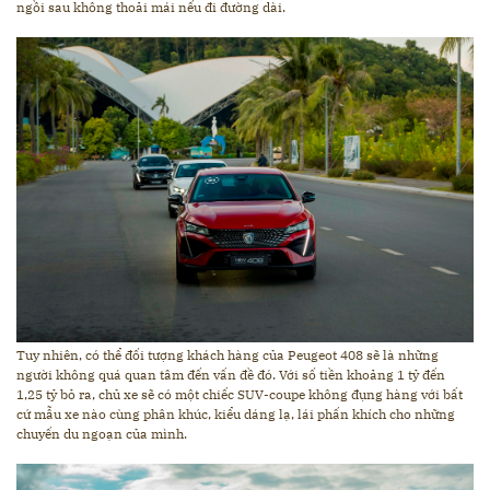
ngồi sau không thoải mái nếu đi đường dài.
Tuy nhiên, có thể đối tượng khách hàng của Peugeot 408 sẽ là những
người không quá quan tâm đến vấn đề đó. Với số tiền khoảng 1 tỷ đến
1,25 tỷ bỏ ra, chủ xe sẽ có một chiếc SUV-coupe không đụng hàng với bất
cứ mẫu xe nào cùng phân khúc, kiểu dáng lạ, lái phấn khích cho những
chuyến du ngoạn của mình.