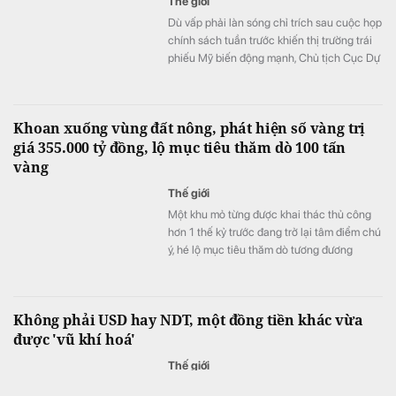
Thế giới
Dù vấp phải làn sóng chỉ trích sau cuộc họp
chính sách tuần trước khiến thị trường trái
phiếu Mỹ biến động mạnh, Chủ tịch Cục Dự
trữ Liên bang Mỹ (Fed) Kevin Warsh được
cho là sẽ tiếp tục theo đuổi chiến lược
truyền thông "nói ít, hành động nhiều".
Khoan xuống vùng đất nông, phát hiện số vàng trị
giá 355.000 tỷ đồng, lộ mục tiêu thăm dò 100 tấn
vàng
Thế giới
Một khu mỏ từng được khai thác thủ công
hơn 1 thế kỷ trước đang trở lại tâm điểm chú
ý, hé lộ mục tiêu thăm dò tương đương
khoảng 68-100 tấn vàng quy đổi.
Không phải USD hay NDT, một đồng tiền khác vừa
được 'vũ khí hoá'
Thế giới
Đợt can thiệp mới nhất nhằm vực dậy đồng