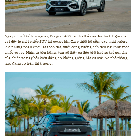
Ngay ở thiết kế bên ngoài, Peugeot 408 đã cho thấy sự đặc biệt. Người ta
gọi đây là một chiếc SUV lại coupe khi được thiết kế gầm cao, mũi vuông
vức nhưng phần đuôi lại thon dài, vuốt cong xuống đến đèn hậu như một
chiếc coupe. Nhìn từ bên hông, bạn sẽ thấy sự đặc biệt không thể gọi tên
của chiếc xe này bởi kiểu dáng đó không giống bất cứ mẫu xe phổ thông
nào đang có trên thị trường.