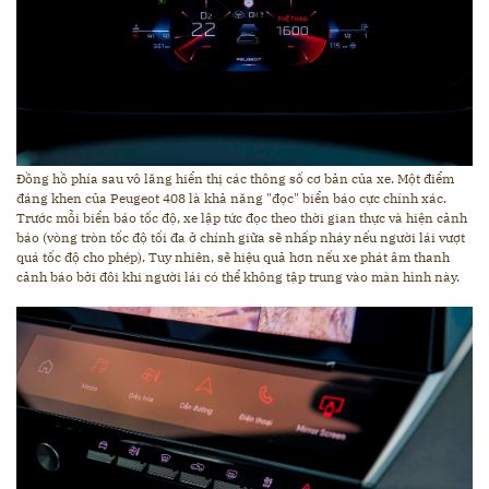
Đồng hồ phía sau vô lăng hiển thị các thông số cơ bản của xe. Một điểm
đáng khen của Peugeot 408 là khả năng "đọc" biển báo cực chính xác.
Trước mỗi biển báo tốc độ, xe lập tức đọc theo thời gian thực và hiện cảnh
báo (vòng tròn tốc độ tối đa ở chính giữa sẽ nhấp nháy nếu người lái vượt
quá tốc độ cho phép). Tuy nhiên, sẽ hiệu quả hơn nếu xe phát âm thanh
cảnh báo bởi đôi khi người lái có thể không tập trung vào màn hình này.