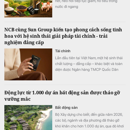
nét, heo hơi tiếp tục giảm, hồ tiêu trong
nước đi ngang
NCB cùng Sun Group kiến tạo phong cách sống tinh
hoa với hệ sinh thái giải pháp tài chính - trải
nghiệm đẳng cấp
Tài chính
Lần đầu tiên tại Việt Nam, một hệ sinh thái
chất lượng – đẳng cấp – khác biệt và toàn
diện được Ngân hàng TMCP Quốc Dân
(NCB) hợp tác cùng Sun Group kiến tạo, mở
ra chuẩn mực mới về phong cách sống, nơi
mỗi trải nghiệm đều được nâng tầm bằng
Động lực từ 1.000 dự án bất động sản được tháo gỡ
những đặc quyền cao nhất.
vưỡng mắc
Bất động sản
Bộ Xây dựng cho biết, đến giữa năm 2026,
các bộ, ngành và địa phương đã tháo gỡ
khó khăn cho hơn 1.000 dự án, qua đó khơi