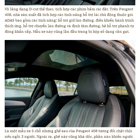
Vô lăng dạng D-cut thể thao, tích hợp các phím bấm cài đặt. Trên Peugeot
408, nhà sản xuất đã tích hợp các tính năng hỗ trợ lái chủ động thuộc gói
ADAS bao gồm các tính năng; hỗ trợ giữ làn đường, điều khiển hành trình
thích ứng, hỗ trợ chuyển làn đường và định tâm đường, hệ hỗ trợ phanh tự
động khẩn cấp. Mẫu xe này cũng lần đầu trang bị hộp số dạng cần gạt.
Là một mẫu xe 5 chỗ nhưng ghế sau của Peugeot 408 tương đối chật chội
nếu ngồi 3 người. Ngoài ra, ghế này cũng khá dốc, phần nào khiến người