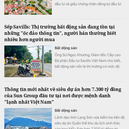
đầu tư và giấy chứng nhận đăng ký đầu tư
cho 48 dự án với tổng vốn gần 180.000 tỷ
đồng (tương đương 6,93 tỷ USD).
Sếp Savills: Thị trường bất động sản đang tồn tại
những "ốc đảo thông tin", người bán thường biết
nhiều hơn người mua
Bất động sản
Ông Sử Ngọc Khương, Giám đốc Cấp cao
Bộ phận Đầu tư Savills Việt Nam cho biết,
bất động sản vốn là thị trường có mức độ
bất cân xứng thông tin cao khi người bán
thường nắm nhiều thông tin hơn người mua.
Thông tin mới nhất về siêu dự án hơn 7.300 tỷ đồng
của Sun Group đầu tư tại nơi được mệnh danh
"lạnh nhất Việt Nam"
Bất động sản
Lãnh đạo tỉnh Lạng Sơn vừa kiểm tra tiến độ
siêu dự án Quần thể khu du lịch sinh thái,
cáp treo Mẫu Sơn hơn 7.300 tỷ đồng do