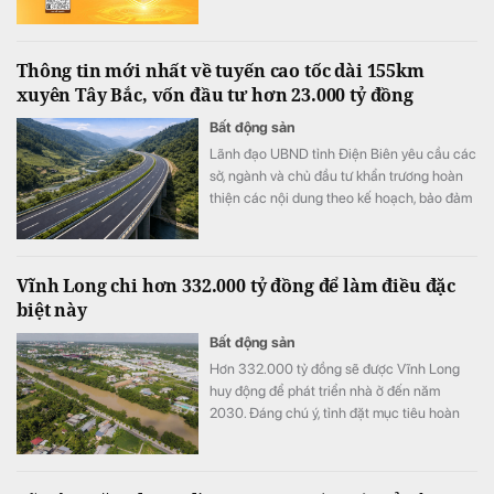
khai Bảo hiểm Giao dịch trực tuyến do Tổng
Công ty Cổ phần Bảo hiểm LPBank (LPBI)
cung cấp. Giải pháp giúp khách hàng giảm
Thông tin mới nhất về tuyến cao tốc dài 155km
thiểu tổn thất tài chính từ các giao dịch trực
xuyên Tây Bắc, vốn đầu tư hơn 23.000 tỷ đồng
tuyến trái phép, đồng thời hỗ trợ khôi phục
danh tính trực tuyến khi thông tin cá nhân bị
Bất động sản
đánh cắp, góp phần mang đến trải nghiệm
Lãnh đạo UBND tỉnh Điện Biên yêu cầu các
giao dịch số an toàn và an tâm hơn.
sở, ngành và chủ đầu tư khẩn trương hoàn
thiện các nội dung theo kế hoạch, bảo đảm
tiến độ triển khai Dự án đầu tư đoạn tuyến
cao tốc Sơn La - Điện Biên - cửa khẩu Tây
Trang (giai đoạn 1), trong đó có công tác
Vĩnh Long chi hơn 332.000 tỷ đồng để làm điều đặc
chuẩn bị Lễ động thổ Dự án thành phần 2.
biệt này
Bất động sản
Hơn 332.000 tỷ đồng sẽ được Vĩnh Long
huy động để phát triển nhà ở đến năm
2030. Đáng chú ý, tỉnh đặt mục tiêu hoàn
thành hơn 20.500 căn nhà ở xã hội và nâng
diện tích nhà ở bình quân lên 36 m²/người.