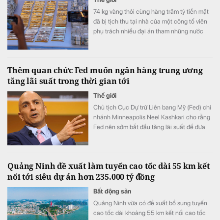
74 kg vàng thỏi cùng hàng trăm tỷ tiền mặt
đã bị tịch thu tại nhà của một công tố viên
phụ trách nhiều đại án tham nhũng nước
này.
Thêm quan chức Fed muốn ngân hàng trung ương
tăng lãi suất trong thời gian tới
Thế giới
Chủ tịch Cục Dự trữ Liên bang Mỹ (Fed) chi
nhánh Minneapolis Neel Kashkari cho rằng
Fed nên sớm bắt đầu tăng lãi suất để đưa
lạm phát trở lại mục tiêu 2%.
Quảng Ninh đề xuất làm tuyến cao tốc dài 55 km kết
nối tới siêu dự án hơn 235.000 tỷ đồng
Bất động sản
Quảng Ninh vừa có đề xuất bổ sung tuyến
cao tốc dài khoảng 55 km kết nối cao tốc