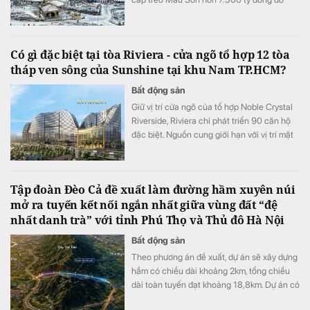
Tập đoàn Sun Group làm chủ đầu tư.
Có gì đặc biệt tại tòa Riviera - cửa ngõ tổ hợp 12 tòa
tháp ven sông của Sunshine tại khu Nam TP.HCM?
Bất động sản
Giữ vị trí cửa ngõ của tổ hợp Noble Crystal
Riverside, Riviera chỉ phát triển 90 căn hộ
đặc biệt. Nguồn cung giới hạn với vị trí mặt
tiền đại lộ Đào Trí cùng hệ tiện ích đa tầng
đang đưa tòa tháp này trở thành một trong
những điểm nhấn đáng chú ý của thị trường
Tập đoàn Đèo Cả đề xuất làm đường hầm xuyên núi
căn hộ cao cấp khu Nam TP.HCM.
mở ra tuyến kết nối ngắn nhất giữa vùng đất “đệ
nhất danh trà” với tỉnh Phú Thọ và Thủ đô Hà Nội
Bất động sản
Theo phương án đề xuất, dự án sẽ xây dựng
hầm có chiều dài khoảng 2km, tổng chiều
dài toàn tuyến đạt khoảng 18,8km. Dự án có
mức đầu tư dự kiến là 5.800 tỷ đồng.