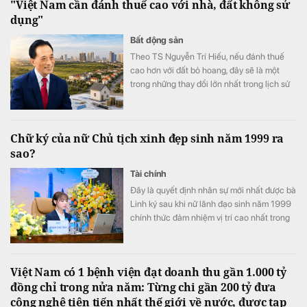
"Việt Nam cần đánh thuế cao với nhà, đất không sử
dụng"
Bất động sản
Theo TS Nguyễn Trí Hiếu, nếu đánh thuế
cao hơn với đất bỏ hoang, đây sẽ là một
trong những thay đổi lớn nhất trong lịch sử
thị trường bất động sản.
Chữ ký của nữ Chủ tịch xinh đẹp sinh năm 1999 ra
sao?
Tài chính
Đây là quyết định nhân sự mới nhất được bà
Linh ký sau khi nữ lãnh đạo sinh năm 1999
chính thức đảm nhiệm vị trí cao nhất trong
Hội đồng quản trị PC1
Việt Nam có 1 bệnh viện đạt doanh thu gần 1.000 tỷ
đồng chỉ trong nửa năm: Từng chi gần 200 tỷ đưa
công nghệ tiên tiến nhất thế giới về nước, được tạp