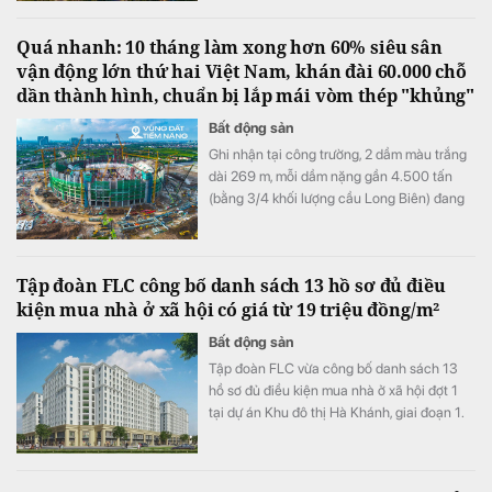
Quá nhanh: 10 tháng làm xong hơn 60% siêu sân
vận động lớn thứ hai Việt Nam, khán đài 60.000 chỗ
dần thành hình, chuẩn bị lắp mái vòm thép "khủng"
Bất động sản
Ghi nhận tại công trường, 2 dầm màu trắng
dài 269 m, mỗi dầm nặng gần 4.500 tấn
(bằng 3/4 khối lượng cầu Long Biên) đang
được nâng lên trên 4 trụ đỡ màu đỏ. Các trụ
này cao 72 m, tương đương với một toà nhà
20 tầng.
Tập đoàn FLC công bố danh sách 13 hồ sơ đủ điều
kiện mua nhà ở xã hội có giá từ 19 triệu đồng/m²
Bất động sản
Tập đoàn FLC vừa công bố danh sách 13
hồ sơ đủ điều kiện mua nhà ở xã hội đợt 1
tại dự án Khu đô thị Hà Khánh, giai đoạn 1.
Dự án cung cấp 759 căn hộ với giá bán
khoảng 19 triệu đồng/m².