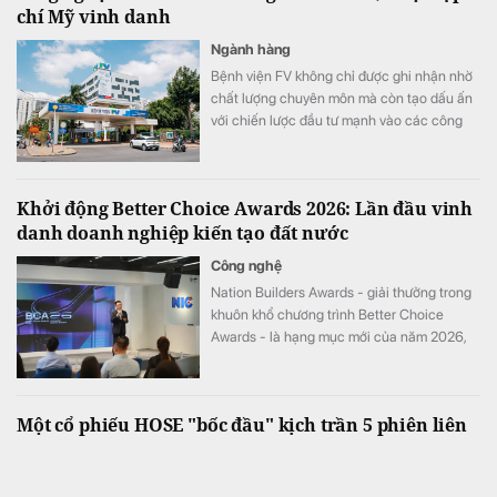
chí Mỹ vinh danh
Ngành hàng
Bệnh viện FV không chỉ được ghi nhận nhờ
chất lượng chuyên môn mà còn tạo dấu ấn
với chiến lược đầu tư mạnh vào các công
nghệ y tế hiện đại.
Khởi động Better Choice Awards 2026: Lần đầu vinh
danh doanh nghiệp kiến tạo đất nước
Công nghệ
Nation Builders Awards - giải thưởng trong
khuôn khổ chương trình Better Choice
Awards - là hạng mục mới của năm 2026,
tôn vinh những doanh nghiệp có đóng góp
nổi bật cho sự phát triển của đất nước.
Một cổ phiếu HOSE "bốc đầu" kịch trần 5 phiên liên
tiếp sau khi báo lãi quý 2 đột biến
Tài chính