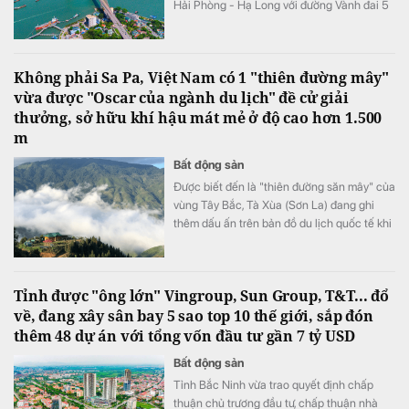
Hải Phòng - Hạ Long với đường Vành đai 5
- Vùng Thủ đô Hà Nội vào Quy hoạch mạng
lưới đường bộ quốc gia.
Không phải Sa Pa, Việt Nam có 1 "thiên đường mây"
vừa được "Oscar của ngành du lịch" đề cử giải
thưởng, sở hữu khí hậu mát mẻ ở độ cao hơn 1.500
m
Bất động sản
Được biết đến là "thiên đường săn mây" của
vùng Tây Bắc, Tà Xùa (Sơn La) đang ghi
thêm dấu ấn trên bản đồ du lịch quốc tế khi
lần đầu được đề cử ở hạng mục "Điểm đến
mới nổi hàng đầu châu Á" tại World Travel
Awards 2026.
Tỉnh được "ông lớn" Vingroup, Sun Group, T&T... đổ
về, đang xây sân bay 5 sao top 10 thế giới, sắp đón
thêm 48 dự án với tổng vốn đầu tư gần 7 tỷ USD
Bất động sản
Tỉnh Bắc Ninh vừa trao quyết định chấp
thuận chủ trương đầu tư, chấp thuận nhà