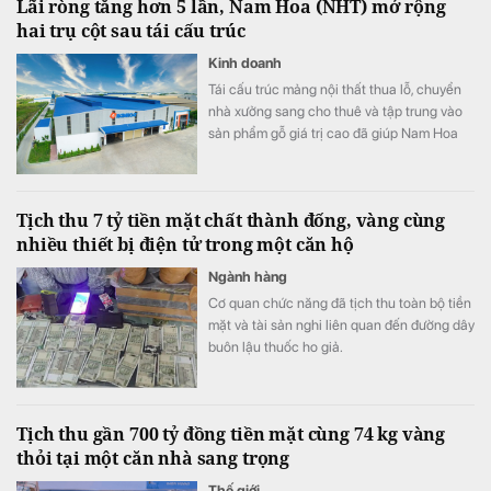
Lãi ròng tăng hơn 5 lần, Nam Hoa (NHT) mở rộng
hai trụ cột sau tái cấu trúc
Kinh doanh
Tái cấu trúc mảng nội thất thua lỗ, chuyển
nhà xưởng sang cho thuê và tập trung vào
sản phẩm gỗ giá trị cao đã giúp Nam Hoa
cải thiện mạnh lợi nhuận. Doanh nghiệp cho
biết đã có đơn hàng sản xuất đến hết năm
2026, đồng thời chuẩn bị mở rộng quy mô
Tịch thu 7 tỷ tiền mặt chất thành đống, vàng cùng
bất động sản công nghiệp.
nhiều thiết bị điện tử trong một căn hộ
Ngành hàng
Cơ quan chức năng đã tịch thu toàn bộ tiền
mặt và tài sản nghi liên quan đến đường dây
buôn lậu thuốc ho giả.
Tịch thu gần 700 tỷ đồng tiền mặt cùng 74 kg vàng
thỏi tại một căn nhà sang trọng
Thế giới