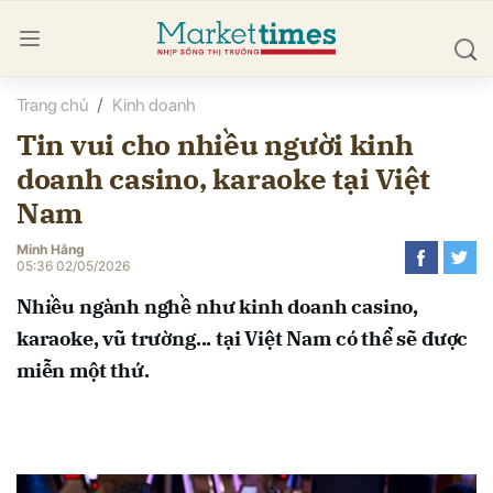
Trang chủ
Kinh doanh
bình luận
Tin vui cho nhiều người kinh
doanh casino, karaoke tại Việt
Nam
Minh Hằng
05:36 02/05/2026
Nhiều ngành nghề như kinh doanh casino,
Hủy
G
karaoke, vũ trường... tại Việt Nam có thể sẽ được
miễn một thứ.