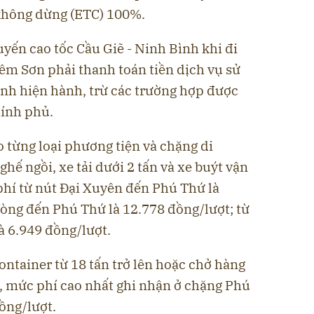
 không dừng (ETC) 100%.
yến cao tốc Cầu Giẽ - Ninh Bình khi đi
êm Sơn phải thanh toán tiền dịch vụ sử
nh hiện hành, trừ các trường hợp được
hính phủ.
 từng loại phương tiện và chặng di
ghế ngồi, xe tải dưới 2 tấn và xe buýt vận
phí từ nút Đại Xuyên đến Phú Thứ là
Vòng đến Phú Thứ là 12.778 đồng/lượt; từ
 6.949 đồng/lượt.
container từ 18 tấn trở lên hoặc chở hàng
ên, mức phí cao nhất ghi nhận ở chặng Phú
ồng/lượt.