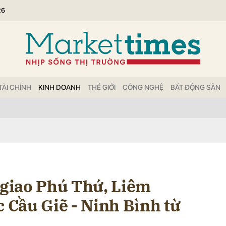
26
bình luận
TÀI CHÍNH
KINH DOANH
THẾ GIỚI
CÔNG NGHỆ
BẤT ĐỘNG SẢN
Hủy
G
t giao Phú Thứ, Liêm
c Cầu Giẽ - Ninh Bình từ