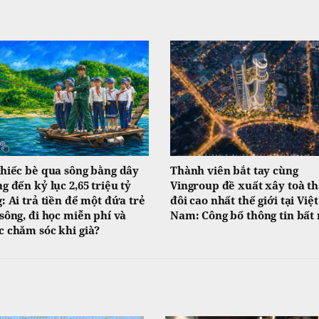
hiếc bè qua sông bằng dây
Thành viên bắt tay cùng
g đến kỷ lục 2,65 triệu tỷ
Vingroup đề xuất xây toà t
: Ai trả tiền để một đứa trẻ
đôi cao nhất thế giới tại Việt
sông, đi học miễn phí và
Nam: Công bố thông tin bất
 chăm sóc khi già?