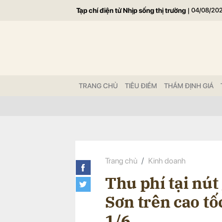
Tạp chí điện tử Nhịp sống thị trường
|
04/08/20
Gửi 
TRANG CHỦ
TIÊU ĐIỂM
THẨM ĐỊNH GIÁ
Trang chủ
Kinh doanh
Thu phí tại nú
Sơn trên cao tố
1/6