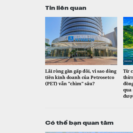
Tin liên quan
Lãi ròng gần gấp đôi, vì sao dòng
Từ c
tiền kinh doanh của Petrosetco
thừn
(PET) vẫn "chìm" sâu?
đồng
qua 
được
Có thể bạn quan tâm