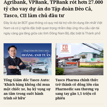
Agribank, VPBank, TPBank rót hơn 27.000
tỷ cho vay dự án do Tập đoàn Đèo Cả,
Tasco, CII làm chủ đầu tư
Đây là dự án BOT giao thông có quy mô tài trợ vốn tín dụng lớn nhất Việt
Nam và có ý nghĩa đặc biệt quan trọng nhằm đáp ứng nhu cầu vận tải
ngày càng gia tăng giữa các tỉnh Đông Nam Bộ, đặc biệt là Thành phố
Hồ Chí Minh và Đồng bằng sông Cửu Long, góp phần hoàn thiện mạng
lưới giao thông trục dọc quốc gia.
Tổng Giám đốc Tasco Auto:
Tasco Pharma chính thức
'Khách hàng không chỉ mua
trở thành cổ đông lớn của
một chiếc xe, họ kỳ vọng sự
Pharmedic sau thương vụ
an tâm trong suốt hành
sang tay gần 1,5 triệu cổ
trình sở hữu'
phiếu