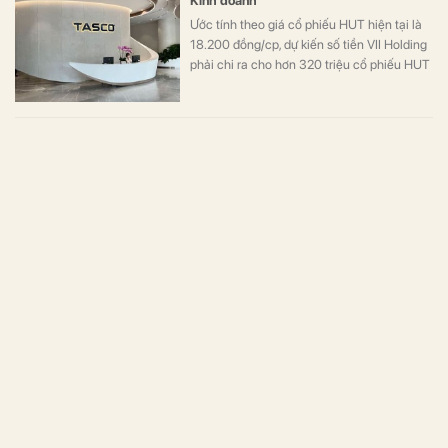
Kinh doanh
Ước tính theo giá cổ phiếu HUT hiện tại là
18.200 đồng/cp, dự kiến số tiền VII Holding
phải chi ra cho hơn 320 triệu cổ phiếu HUT
là hơn 5.800 tỷ đồng.
Từ “điểm chạm nhỏ” đến hệ sinh thái toàn diện của
Tasco
Kinh doanh
Trong ngành phân phối ô tô tại Việt Nam,
Tasco không chỉ là đơn vị chiếm thị phần
lớn nhất (13,7%, theo VAMA) mà còn là một
trong những cái tên có câu chuyện thú vị
bậc nhất.
Savico bán toàn bộ vốn góp tại dự án Luxury
Residential Area ở TP HCM
Bất động sản
Savico, một công ty con thuộc Tasco,
chuyển nhượng toàn bộ vốn góp tại dự án