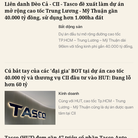
Liên danh Đèo Cả - CII - Tasco đề xuất làm dự án
mở rộng cao tốc Trung Lương - Mỹ Thuận gần
40.000 tỷ đồng, sử dụng hơn 1.000ha đất
Bất động sản
Dự án đầu tư mở rộng đường cao tốc
TP.HCM – Trung Lương – Mỹ Thuận dài
96km với tổng kinh phí gần 40.000 tỷ đồng,
dự kiến khởi công từ quý I/2026.
Cú bắt tay của các 'đại gia' BOT tại dự án cao tốc
40.000 tỷ và thương vụ CII đầu tư vào HUT: Đang lỗ
hơn 60 tỷ
Kinh doanh
Cùng với HUT, cao tốc Tp.HCM - Trung
Lương - Mỹ Thuận cũng là dự án được quan
tâm tại CII
Tasco (HUT) đem gần 47 triệu cổ phần Tasco Auto