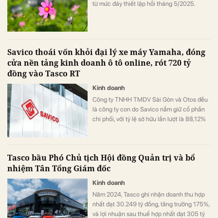
từ mức đáy thiết lập hồi tháng 5/2025.
Savico thoái vốn khỏi đại lý xe máy Yamaha, đóng
cửa nền tảng kinh doanh ô tô online, rót 720 tỷ
đồng vào Tasco RT
Kinh doanh
Công ty TNHH TMDV Sài Gòn và Otos đều
là công ty con do Savico nắm giữ cổ phần
chi phối, với tỷ lệ sở hữu lần lượt là 88,12%
và 80,86%.
Tasco bầu Phó Chủ tịch Hội đồng Quản trị và bổ
nhiệm Tân Tổng Giám đốc
Kinh doanh
Năm 2024, Tasco ghi nhận doanh thu hợp
nhất đạt 30.249 tỷ đồng, tăng trưởng 175%,
và lợi nhuận sau thuế hợp nhất đạt 305 tỷ