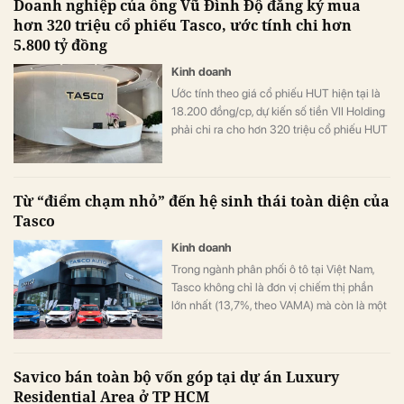
Doanh nghiệp của ông Vũ Đình Độ đăng ký mua
hơn 320 triệu cổ phiếu Tasco, ước tính chi hơn
5.800 tỷ đồng
Kinh doanh
Ước tính theo giá cổ phiếu HUT hiện tại là
18.200 đồng/cp, dự kiến số tiền VII Holding
phải chi ra cho hơn 320 triệu cổ phiếu HUT
là hơn 5.800 tỷ đồng.
Từ “điểm chạm nhỏ” đến hệ sinh thái toàn diện của
Tasco
Kinh doanh
Trong ngành phân phối ô tô tại Việt Nam,
Tasco không chỉ là đơn vị chiếm thị phần
lớn nhất (13,7%, theo VAMA) mà còn là một
trong những cái tên có câu chuyện thú vị
bậc nhất.
Savico bán toàn bộ vốn góp tại dự án Luxury
Residential Area ở TP HCM