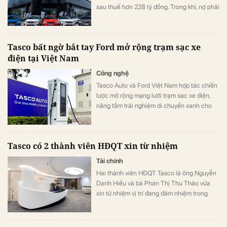
sau thuế hơn 228 tỷ đồng. Trong khi, nợ phải
trả của công ty gia tăng vượt 11.300 tỷ
đồng.
Tasco bất ngờ bắt tay Ford mở rộng trạm sạc xe
điện tại Việt Nam
Công nghệ
Tasco Auto và Ford Việt Nam hợp tác chiến
lược mở rộng mạng lưới trạm sạc xe điện,
nâng tầm trải nghiệm di chuyển xanh cho
người dùng tại Việt Nam.
Tasco có 2 thành viên HĐQT xin từ nhiệm
Tài chính
Hai thành viên HĐQT Tasco là ông Nguyễn
Danh Hiếu và bà Phan Thị Thu Thảo vừa
xin từ nhiệm vị trí đang đảm nhiệm trong
thời gian còn lại của nhiệm kỳ 2022 - 2027.