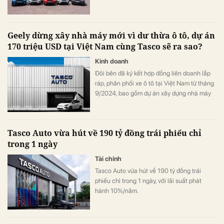
đồng, tăng trưởng 441% so với năm trước.
Geely dừng xây nhà máy mới vì dư thừa ô tô, dự án
170 triệu USD tại Việt Nam cùng Tasco sẽ ra sao?
Kinh doanh
Đôi bên đã ký kết hợp đồng liên doanh lắp
ráp, phân phối xe ô tô tại Việt Nam từ tháng
9/2024, bao gồm dự án xây dựng nhà máy
lắp ráp tại Thái Bình với linh kiện được nhập
khẩu (CKD), công suất thiết kế đạt 75.000
xe/năm cho giai đoạn 1.
Tasco Auto vừa hút về 190 tỷ đồng trái phiếu chỉ
trong 1 ngày
Tài chính
Tasco Auto vừa hút về 190 tỷ đồng trái
phiếu chỉ trong 1 ngày, với lãi suất phát
hành 10%/năm.