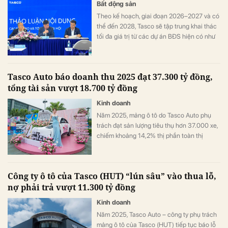
Bất động sản
Theo kế hoạch, giai đoạn 2026–2027 và có
thể đến 2028, Tasco sẽ tập trung khai thác
tối đa giá trị từ các dự án BĐS hiện có như
Việt Trì Legacy Lakeside, Chi Đông, Xuân
Phương.
Tasco Auto báo doanh thu 2025 đạt 37.300 tỷ đồng,
tổng tài sản vượt 18.700 tỷ đồng
Kinh doanh
Năm 2025, mảng ô tô do Tasco Auto phụ
trách đạt sản lượng tiêu thụ hơn 37.000 xe,
chiếm khoảng 14,2% thị phần toàn thị
trường (chưa tính VinFast và Huyndai của
TC Group).
Công ty ô tô của Tasco (HUT) “lún sâu” vào thua lỗ,
nợ phải trả vượt 11.300 tỷ đồng
Kinh doanh
Năm 2025, Tasco Auto – công ty phụ trách
mảng ô tô của Tasco (HUT) tiếp tục báo lỗ