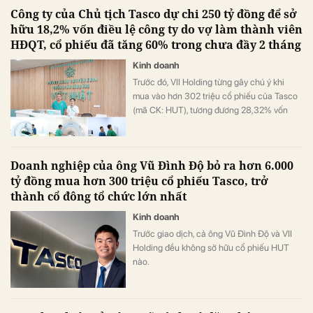
Công ty của Chủ tịch Tasco dự chi 250 tỷ đồng để sở
hữu 18,2% vốn điều lệ công ty do vợ làm thành viên
HĐQT, cổ phiếu đã tăng 60% trong chưa đầy 2 tháng
Kinh doanh
Trước đó, VII Holding từng gây chú ý khi
mua vào hơn 302 triệu cổ phiếu của Tasco
(mã CK: HUT), tương đương 28,32% vốn
điều lệ, trở thành cổ đông lớn nhất tại đây.
Doanh nghiệp của ông Vũ Đình Độ bỏ ra hơn 6.000
tỷ đồng mua hơn 300 triệu cổ phiếu Tasco, trở
thành cổ đông tổ chức lớn nhất
Kinh doanh
Trước giao dịch, cả ông Vũ Đình Độ và VII
Holding đều không sở hữu cổ phiếu HUT
nào.