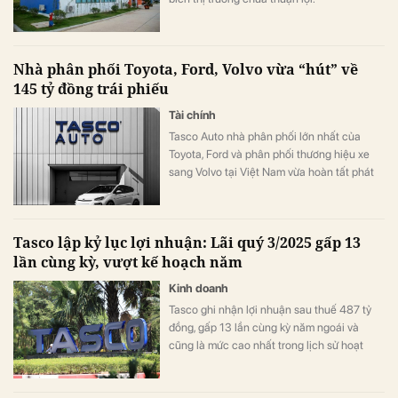
Nhà phân phối Toyota, Ford, Volvo vừa “hút” về
145 tỷ đồng trái phiếu
Tài chính
Tasco Auto nhà phân phối lớn nhất của
Toyota, Ford và phân phối thương hiệu xe
sang Volvo tại Việt Nam vừa hoàn tất phát
hành lô trái phiếu TAU12502 với giá trị 145
tỷ đồng, lãi suất phát hành 10%/năm.
Tasco lập kỷ lục lợi nhuận: Lãi quý 3/2025 gấp 13
lần cùng kỳ, vượt kế hoạch năm
Kinh doanh
Tasco ghi nhận lợi nhuận sau thuế 487 tỷ
đồng, gấp 13 lần cùng kỳ năm ngoái và
cũng là mức cao nhất trong lịch sử hoạt
động của doanh nghiệp.