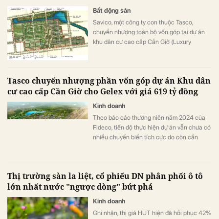
Bất động sản
Savico, một công ty con thuộc Tasco,
chuyển nhượng toàn bộ vốn góp tại dự án
khu dân cư cao cấp Cần Giờ (Luxury
Residential Area) cho một đơn vị thành viên
của Gelex.
Tasco chuyển nhượng phần vốn góp dự án Khu dân
cư cao cấp Cần Giờ cho Gelex với giá 619 tỷ đồng
Kinh doanh
Theo báo cáo thường niên năm 2024 của
Fideco, tiến độ thực hiện dự án vẫn chưa có
nhiều chuyển biến tích cực do còn cần
hoàn thiện công tác pháp lý.
Thị trường sàn la liệt, cổ phiếu DN phân phối ô tô
lớn nhất nước "ngược dòng" bứt phá
Kinh doanh
Ghi nhận, thị giá HUT hiện đã hồi phục 42%