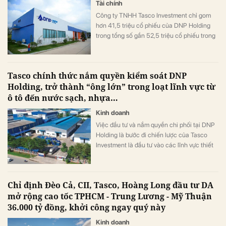
Tài chính
Công ty TNHH Tasco Investment chỉ gom
hơn 41,5 triệu cổ phiếu của DNP Holding
trong tổng số gần 52,5 triệu cổ phiếu trong
đợt đăng ký mua cuối năm 2025
Tasco chính thức nắm quyền kiểm soát DNP
Holding, trở thành “ông lớn” trong loạt lĩnh vực từ
ô tô đến nước sạch, nhựa…
Kinh doanh
Việc đầu tư và nắm quyền chi phối tại DNP
Holding là bước đi chiến lược của Tasco
Investment là đầu tư vào các lĩnh vực thiết
yếu như nước sạch, năng lượng tái tạo, y tế,
đồ gia dụng...
Chỉ định Đèo Cả, CII, Tasco, Hoàng Long đầu tư DA
mở rộng cao tốc TPHCM - Trung Lương - Mỹ Thuận
36.000 tỷ đồng, khởi công ngay quý này
Kinh doanh