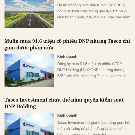
Dự án có tổng mức đầu tư hơn 36.000 tỷ
đồng, sẽ khởi công trong quý 4/2025 và dự
kiến hoàn thành, đưa vào khai thác vào năm
2028.
Muốn mua 91,6 triệu cổ phiếu DNP nhưng Tasco chỉ
gom được phân nửa
Kinh doanh
Đăng ký mua 91,6 triệu cổ phiếu CTCP
DNP Holding (HNX: DNP) - tương đương
65% vốn điều lệ nhưng Tasco Investment
chỉ mua gom được 39,1 triệu cổ phiếu.
Tasco Investment chưa thể nắm quyền kiểm soát
DNP Holding
Kinh doanh
Tasco Investment lý giải việc không gom hết
toàn bộ lượng cổ phần đăng ký là do diễn
biến thị trường chưa thuận lợi.