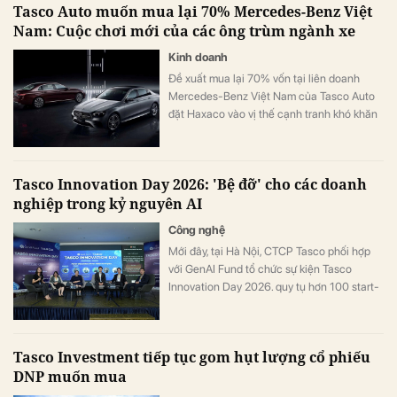
Tasco Auto muốn mua lại 70% Mercedes-Benz Việt
Nam: Cuộc chơi mới của các ông trùm ngành xe
Kinh doanh
Đề xuất mua lại 70% vốn tại liên doanh
Mercedes-Benz Việt Nam của Tasco Auto
đặt Haxaco vào vị thế cạnh tranh khó khăn
nếu nguồn cung xe sang thuộc về công ty
mẹ của đối thủ trực tiếp là Savico.
Tasco Innovation Day 2026: 'Bệ đỡ' cho các doanh
nghiệp trong kỷ nguyên AI
Công nghệ
Mới đây, tại Hà Nội, CTCP Tasco phối hợp
với GenAI Fund tổ chức sự kiện Tasco
Innovation Day 2026. quy tụ hơn 100 start-
up Việt Nam và quốc tế cùng sự tham dự
của đại diện các cơ quan quản lý, doanh
nghiệp lớn, đối tác công nghệ và cộng
Tasco Investment tiếp tục gom hụt lượng cổ phiếu
đồng khởi nghiệp trong khu vực.
DNP muốn mua