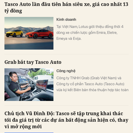
Tasco Auto lần đầu tiên bán siêu xe, giá cao nhất 13
tỷ đồng
Kinh doanh
Tại Việt Nam, Lotus giới thiệu đồng thời 4
dòng xe chiến lược gồm Emira, Eletre,
Emeya và Evija.
Grab bắt tay Tasco Auto
Công nghệ
Công ty TNHH Grab (Grab Việt Nam) và
Công ty cổ phần Tasco Auto (Tasco Auto)
vừa ký kết Biên bản thỏa thuận hợp tác toàn
diện trong lĩnh vực di chuyển xanh.
Chủ tịch Vũ Đình Độ: Tasco sẽ tập trung khai thác
tối đa giá trị từ các dự án bất động sản hiện có, thay
vì mở rộng mới