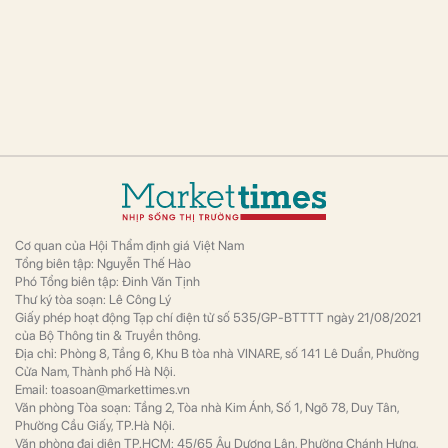
Cơ quan của Hội Thẩm định giá Việt Nam
Tổng biên tập: Nguyễn Thế Hào
Phó Tổng biên tập: Đinh Văn Tịnh
Thư ký tòa soạn: Lê Công Lý
Giấy phép hoạt động Tạp chí điện tử số 535/GP-BTTTT ngày 21/08/2021
của Bộ Thông tin & Truyền thông.
Địa chỉ: Phòng 8, Tầng 6, Khu B tòa nhà VINARE, số 141 Lê Duẩn, Phường
Cửa Nam, Thành phố Hà Nội.
Email: toasoan@markettimes.vn
Văn phòng Tòa soạn: Tầng 2, Tòa nhà Kim Ánh, Số 1, Ngõ 78, Duy Tân,
Phường Cầu Giấy, TP.Hà Nội.
Văn phòng đại diện TP.HCM: 45/65 Âu Dương Lân, Phường Chánh Hưng,