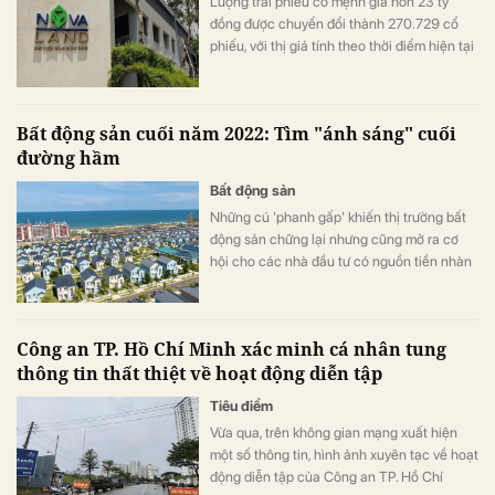
Lượng trái phiếu có mệnh giá hơn 23 tỷ
đồng được chuyển đổi thành 270.729 cổ
phiếu, với thị giá tính theo thời điểm hiện tại
chưa tới 6,4 tỷ đồng.
Bất động sản cuối năm 2022: Tìm "ánh sáng" cuối
đường hầm
Bất động sản
Những cú 'phanh gấp' khiến thị trường bất
động sản chững lại nhưng cũng mở ra cơ
hội cho các nhà đầu tư có nguồn tiền nhàn
rỗi, biết cách tận dụng chu kỳ của thị trường
và đi theo 'dấu chân người khổng lồ'.
Công an TP. Hồ Chí Minh xác minh cá nhân tung
thông tin thất thiệt về hoạt động diễn tập
Tiêu điểm
Vừa qua, trên không gian mạng xuất hiện
một số thông tin, hình ảnh xuyên tạc về hoạt
động diễn tập của Công an TP. Hồ Chí