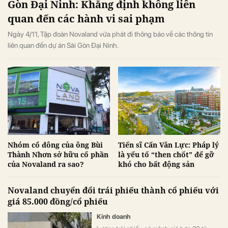
Gòn Đại Ninh: Khẳng định không liên
quan đến các hành vi sai phạm
Ngày 4/11, Tập đoàn Novaland vừa phát đi thông báo về các thông tin
liên quan đến dự án Sài Gòn Đại Ninh.
Nhóm cổ đông của ông Bùi
Tiến sĩ Cấn Văn Lực: Pháp lý
Thành Nhơn sở hữu cổ phần
là yếu tố “then chốt” để gỡ
của Novaland ra sao?
khó cho bất động sản
Novaland chuyển đổi trái phiếu thành cổ phiếu với
giá 85.000 đồng/cổ phiếu
Kinh doanh