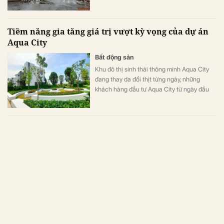
Minh. Đơn vị này bác bỏ các thông tin
không đúng sự thật, đồng thời đã chỉ đạo
các đơn vị nghiệp vụ khẩn trương xác minh,
Tiềm năng gia tăng giá trị vượt kỳ vọng của dự án
điều tra, xử lý nghiêm theo quy định pháp
Aqua City
luật các cá nhân tung tin.
Bất động sản
Khu đô thị sinh thái thông minh Aqua City
đang thay da đổi thịt từng ngày, những
khách hàng đầu tư Aqua City từ ngày đầu
bày tỏ sự hài lòng về sự thay đổi diện mạo,
cũng như tiềm năng gia tăng giá trị vượt kỳ
vọng của dự án.