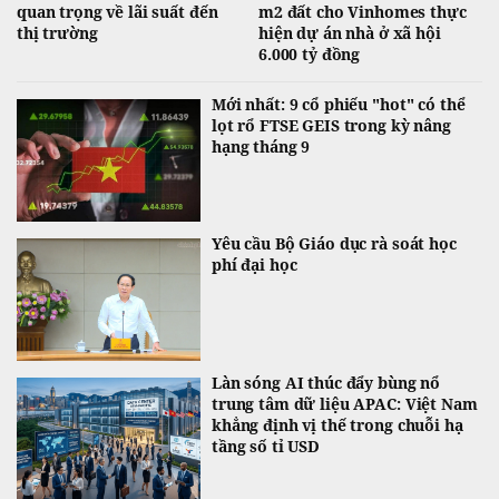
quan trọng về lãi suất đến
m2 đất cho Vinhomes thực
thị trường
hiện dự án nhà ở xã hội
6.000 tỷ đồng
Mới nhất: 9 cổ phiếu "hot" có thể
lọt rổ FTSE GEIS trong kỳ nâng
hạng tháng 9
Yêu cầu Bộ Giáo dục rà soát học
phí đại học
Làn sóng AI thúc đẩy bùng nổ
trung tâm dữ liệu APAC: Việt Nam
khẳng định vị thế trong chuỗi hạ
tầng số tỉ USD