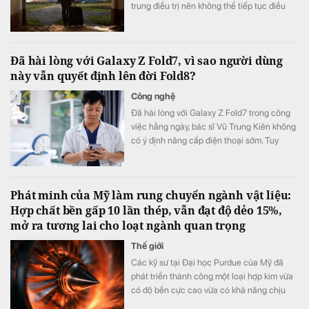
trung điều trị nên không thể tiếp tục điều
hành.
Đã hài lòng với Galaxy Z Fold7, vì sao người dùng
này vẫn quyết định lên đời Fold8?
Công nghệ
Đã hài lòng với Galaxy Z Fold7 trong công
việc hằng ngày, bác sĩ Vũ Trung Kiên không
có ý định nâng cấp điện thoại sớm. Tuy
nhiên, Galaxy Z Fold8 vẫn khiến anh quyết
định đặt cọc sớm sau khi ra mắt nhờ những
thay đổi đánh trúng nhu cầu sử dụng thực
Phát minh của Mỹ làm rung chuyển ngành vật liệu:
tế.
Hợp chất bền gấp 10 lần thép, vẫn đạt độ dẻo 15%,
mở ra tương lai cho loạt ngành quan trọng
Thế giới
Các kỹ sư tại Đại học Purdue của Mỹ đã
phát triển thành công một loại hợp kim vừa
có độ bền cực cao vừa có khả năng chịu
biến dạng tốt.