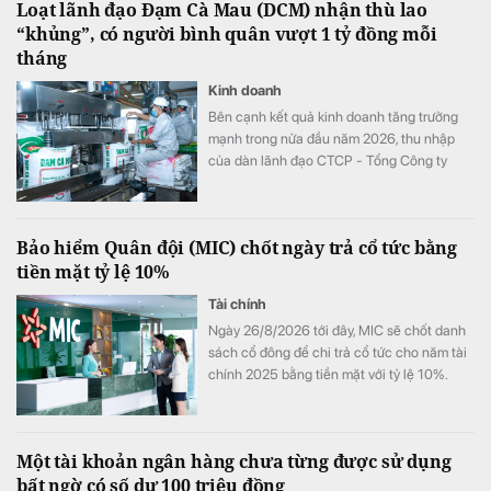
Loạt lãnh đạo Đạm Cà Mau (DCM) nhận thù lao
“khủng”, có người bình quân vượt 1 tỷ đồng mỗi
tháng
Kinh doanh
Bên cạnh kết quả kinh doanh tăng trưởng
mạnh trong nửa đầu năm 2026, thu nhập
của dàn lãnh đạo CTCP - Tổng Công ty
Phân bón Dầu khí Cà Mau (Đạm Cà Mau,
HoSE: DCM) cũng tăng vọt so với cùng kỳ
năm trước. Có lãnh đạo nhận thù lao hơn 4
Bảo hiểm Quân đội (MIC) chốt ngày trả cổ tức bằng
tỷ đồng chỉ sau 6 tháng, đặc biệt có trường
tiền mặt tỷ lệ 10%
hợp bình quân vượt 1 tỷ đồng mỗi tháng.
Tài chính
Ngày 26/8/2026 tới đây, MIC sẽ chốt danh
sách cổ đông để chi trả cổ tức cho năm tài
chính 2025 bằng tiền mặt với tỷ lệ 10%.
Một tài khoản ngân hàng chưa từng được sử dụng
bất ngờ có số dư 100 triệu đồng