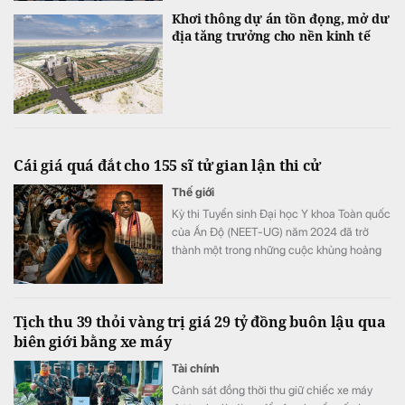
Khơi thông dự án tồn đọng, mở dư
địa tăng trưởng cho nền kinh tế
Cái giá quá đắt cho 155 sĩ tử gian lận thi cử
Thế giới
Kỳ thi Tuyển sinh Đại học Y khoa Toàn quốc
của Ấn Độ (NEET-UG) năm 2024 đã trở
thành một trong những cuộc khủng hoảng
giáo dục nghiêm trọng nhất trong lịch sử
nước này.
Tịch thu 39 thỏi vàng trị giá 29 tỷ đồng buôn lậu qua
biên giới bằng xe máy
Tài chính
Cảnh sát đồng thời thu giữ chiếc xe máy