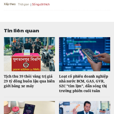
Xếp theo:
Số người thích
Thời gian
Tin liên quan
Tịch thu 39 thỏi vàng trị giá
Loạt cổ phiếu doanh nghiệp
29 tỷ đồng buôn lậu qua biên
nhà nước BCM, GAS, GVR,
giới bằng xe máy
SZC "tím lịm", dẫn sóng thị
trường phiên cuối tuần