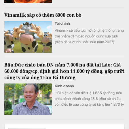
Vinamilk sắp có thêm 8000 con bò
Tài chính
Vinamilk sẽ tiếp tục mở rộng hệ thống trang
trại nhằm đảm bảo nguồn cung sữa tươi
(hiện đã vượt nhu cầu của năm 2027).
Bầu Đức chào bán DN nắm 7.000 ha đất tại Lào: Giá
60.600 đồng/cp, định giá hơn 11.000 tỷ đồng, gấp rưỡi
công ty của ông Trần Bá Dương
Kinh doanh
HGI hiện có vốn điều lệ 1.685 tỷ đồng, nếu
phát hành thành công 18,8 triệu cổ phiếu,
vốn điều lệ của công ty sẽ tăng lên 1.873 tỷ
đồng.
Mẫu điện thoại Samsung "ít được quảng cáo" nhưng