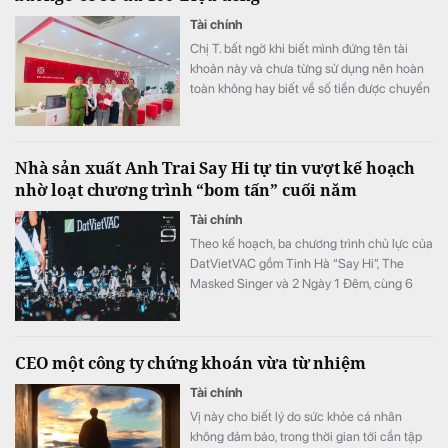
Tài chính
Chị T. bất ngờ khi biết mình đứng tên tài
khoản này và chưa từng sử dụng nên hoàn
toàn không hay biết về số tiền được chuyển
khoản vào.
Nhà sản xuất Anh Trai Say Hi tự tin vượt kế hoạch
nhờ loạt chương trình “bom tấn” cuối năm
Tài chính
Theo kế hoạch, ba chương trình chủ lực của
DatVietVAC gồm Tinh Hà “Say Hi”, The
Masked Singer và 2 Ngày 1 Đêm, cùng 6
concert đều được lên lịch phát sóng từ nửa
cuối năm.
CEO một công ty chứng khoán vừa từ nhiệm
Tài chính
Vị này cho biết lý do sức khỏe cá nhân
không đảm bảo, trong thời gian tới cần tập