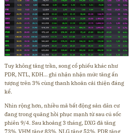
Tuy không tăng trần, song cổ phiếu khác như
PDR, NTL, KDH… ghi nhận nhận mức tăng ấn
tượng trên 3% cùng thanh khoản cải thiện đáng
kể.
Nhìn rộng hơn, nhiều mã bất động sản dân cư
đang trong quãng hồi phục mạnh từ sau cú sốc
phiên 9/4. Sau khoảng 3 tháng, DXG đã tăng
73%, VHM tăng 83%, NLG tăng 52%, PDR tăng