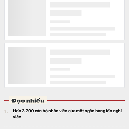
lại rất đáng mua với người Việt lúc này
Công nghệ
Giữa cơn bão giá hiện tại, sự xuất hiện của
Galaxy S25 FE ở phân khúc giá quanh mốc
13 triệu đồng là lựa chọn phù hợp.
Ông Phạm Nhật Vượng xây công viên câu cá rừng
ngập mặn 800 ha rộng gấp 4 lần ở Singapore
Kinh doanh
Rừng ngập mặn hiện nay đang được nhiều
quốc gia coi là tài sản sinh thái quan trọng.
Tại Việt Nam, một công viên rừng ngập mặn
quy mô khoảng 800 ha đang được quy
hoạch trong đại đô thị Hạ Long Xanh,
Quảng Ninh.
Đại Quang Minh bất ngờ bổ nhiệm 2 Phó Tổng Giám
đốc mới
Kinh doanh