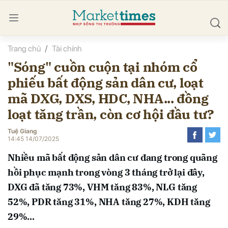
Trang chủ
Tài chính
bình luận
"Sóng" cuồn cuộn tại nhóm cổ
phiếu bất động sản dân cư, loạt
mã DXG, DXS, HDC, NHA... đồng
loạt tăng trần, còn cơ hội đầu tư?
Tuệ Giang
14:45 14/07/2025
Hủy
G
Nhiều mã bất động sản dân cư đang trong quãng
hồi phục mạnh trong vòng 3 tháng trở lại đây,
DXG đã tăng 73%, VHM tăng 83%, NLG tăng
52%, PDR tăng 31%, NHA tăng 27%, KDH tăng
29%...