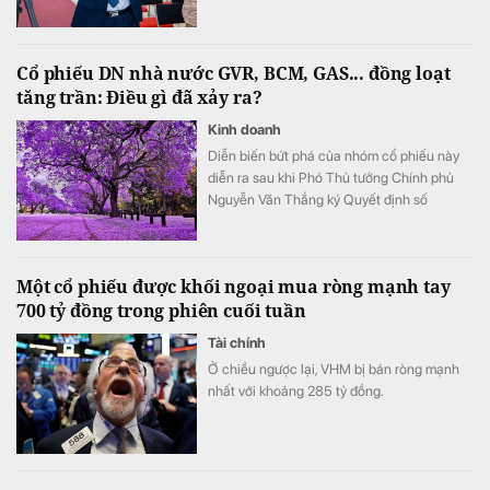
Cổ phiếu DN nhà nước GVR, BCM, GAS... đồng loạt
tăng trần: Điều gì đã xảy ra?
Kinh doanh
Diễn biến bứt phá của nhóm cổ phiếu này
diễn ra sau khi Phó Thủ tướng Chính phủ
Nguyễn Văn Thắng ký Quyết định số
40/2026/QĐ-TTg ngày 05/8/2026 của Thủ
tướng Chính phủ về tiêu chí phân loại
doanh nghiệp để thực hiện cơ cấu lại vốn
Một cổ phiếu được khối ngoại mua ròng mạnh tay
nhà nước tại doanh nghiệp nhà nước, doanh
700 tỷ đồng trong phiên cuối tuần
nghiệp có vốn nhà nước.
Tài chính
Ở chiều ngược lại, VHM bị bán ròng mạnh
nhất với khoảng 285 tỷ đồng.