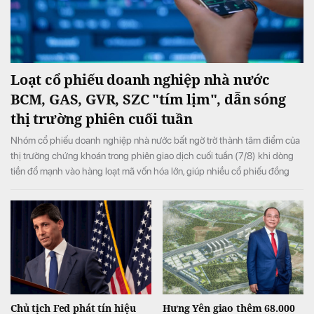
Loạt cổ phiếu doanh nghiệp nhà nước
BCM, GAS, GVR, SZC "tím lịm", dẫn sóng
thị trường phiên cuối tuần
Nhóm cổ phiếu doanh nghiệp nhà nước bất ngờ trở thành tâm điểm của
thị trường chứng khoán trong phiên giao dịch cuối tuần (7/8) khi dòng
tiền đổ mạnh vào hàng loạt mã vốn hóa lớn, giúp nhiều cổ phiếu đồng
loạt tăng kịch trần và đưa VN-Index đảo chiều tăng điểm sau khi mở cửa
trong sắc đỏ.
Chủ tịch Fed phát tín hiệu
Hưng Yên giao thêm 68.000