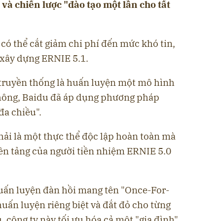
à chiến lược "đào tạo một lần cho tất
 có thể cắt giảm chi phí đến mức khó tin,
 xây dựng ERNIE 5.1.
 truyền thống là huấn luyện một mô hình
không, Baidu đã áp dụng phương pháp
đa chiều".
hải là một thực thể độc lập hoàn toàn mà
nền tảng của người tiền nhiệm ERNIE 5.0
uấn luyện đàn hồi mang tên "Once-For-
 huấn luyện riêng biệt và đắt đỏ cho từng
 công ty này tối ưu hóa cả một "gia đình"