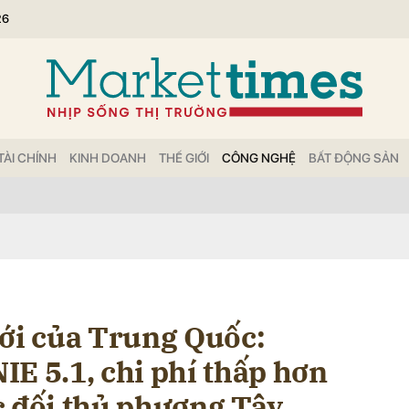
26
bình luận
TÀI CHÍNH
KINH DOANH
THẾ GIỚI
CÔNG NGHỆ
BẤT ĐỘNG SẢN
Hủy
G
mới của Trung Quốc:
E 5.1, chi phí thấp hơn
c đối thủ phương Tây