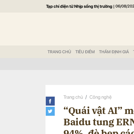
Tạp chí điện tử Nhịp sống thị trường
|
06/08/20
Gửi 
TRANG CHỦ
TIÊU ĐIỂM
THẨM ĐỊNH GIÁ
Trang chủ
Công nghệ
“Quái vật AI” 
Baidu tung ERNI
94%, đè bẹp cá