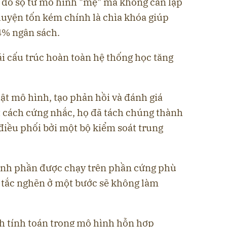
c đồ sộ từ mô hình "mẹ" mà không cần lặp
 luyện tốn kém chính là chìa khóa giúp
4% ngân sách.
i cấu trúc hoàn toàn hệ thống học tăng
ật mô hình, tạo phản hồi và đánh giá
t cách cứng nhắc, họ đã tách chúng thành
điều phối bởi một bộ kiểm soát trung
ành phần được chạy trên phần cứng phù
 tắc nghẽn ở một bước sẽ không làm
ệch tính toán trong mô hình hỗn hợp