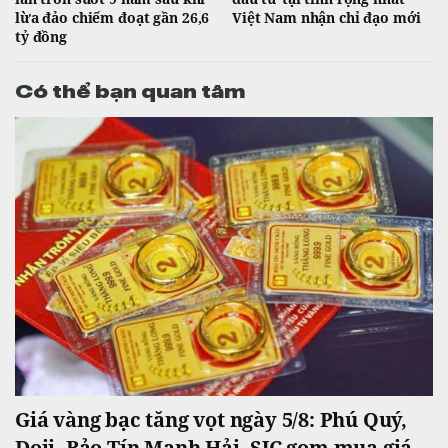
lừa đảo chiếm đoạt gần 26,6
Việt Nam nhận chỉ đạo mới
tỷ đồng
Có thể bạn quan tâm
Giá vàng bạc tăng vọt ngày 5/8: Phú Quý,
Doji, Bảo Tín Mạnh Hải, SJC gom mua giá