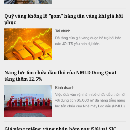
Quỹ vàng khổng lồ "gom" hàng tấn vàng khi giá hồi
phục
Tài chính
Đà tăng của giá vàng được hỗ trợ bởi báo
cáo JOLTS yếu hơn dự kiến.
Năng lực tồn chứa dầu thô của NMLD Dung Quất
tăng thêm 12,5%
Kinh doanh
Việc đưa vào vận hành bể chứa dầu thô mới
với dung tích 65.000 m³ đã nâng tổng năng
lực tồn chứa của Nhà máy Lọc dầu (NMLD)
Dung Quất từ khoảng 520.000 m³ lên
585.000 m³, tương đương tăng thêm 12,5%.
Công trình không chỉ mở rộng quy mô tồn
Giá vàng miếng, vàng nhẫn hôm nay (5/8) tại SJC,
chứa dầu thô của NMLD Dung Quất mà