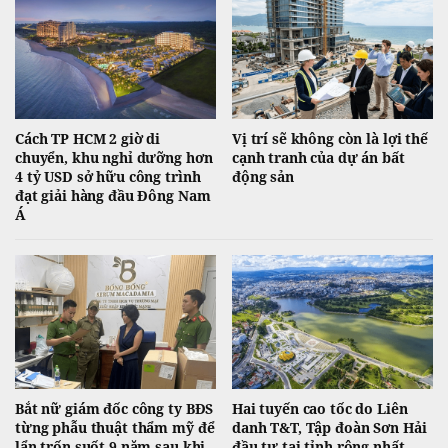
Cách TP HCM 2 giờ di
Vị trí sẽ không còn là lợi thế
chuyển, khu nghỉ dưỡng hơn
cạnh tranh của dự án bất
4 tỷ USD sở hữu công trình
động sản
đạt giải hàng đầu Đông Nam
Á
Bắt nữ giám đốc công ty BĐS
Hai tuyến cao tốc do Liên
từng phẫu thuật thẩm mỹ để
danh T&T, Tập đoàn Sơn Hải
lẩn trốn suốt 9 năm sau khi
đầu tư tại tỉnh rộng nhất