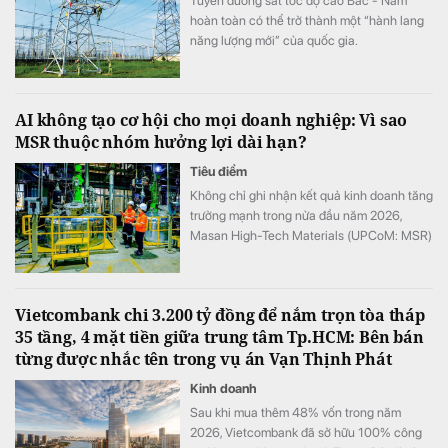
Tuyến đường sắt tốc độ cao Bắc - Nam
hoàn toàn có thể trở thành một “hành lang
năng lượng mới” của quốc gia.
AI không tạo cơ hội cho mọi doanh nghiệp: Vì sao
MSR thuộc nhóm hưởng lợi dài hạn?
Tiêu điểm
Không chỉ ghi nhận kết quả kinh doanh tăng
trưởng mạnh trong nửa đầu năm 2026,
Masan High-Tech Materials (UPCoM: MSR)
còn đang hưởng lợi từ một sự thay đổi mang
tính cấu trúc của thị trường vật liệu.
Vietcombank chi 3.200 tỷ đồng để nắm trọn tòa tháp
35 tầng, 4 mặt tiền giữa trung tâm Tp.HCM: Bên bán
từng được nhắc tên trong vụ án Vạn Thịnh Phát
Kinh doanh
Sau khi mua thêm 48% vốn trong năm
2026, Vietcombank đã sở hữu 100% công