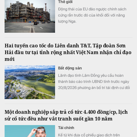
Thế giới
Động thái của EU đảo ngược chính sách
cứng rắn trước đó của khối đối với năng
lượng Nga.
Hai tuyến cao tốc do Liên danh T&T, Tập đoàn Sơn
Hải đầu tư tại tỉnh rộng nhất Việt Nam nhận chỉ đạo
mới
Bất động sản
Lãnh đạo tỉnh Lâm Đồng yêu cầu hoàn
thành báo cáo trình UBND tỉnh trước ngày
20/8/2026 phương án bố trí tái định cư đối
với 02 dự án đường bộ cao tốc Tân Phú -
Bảo Lộc và Bảo Lộc - Liên Khương.
Một doanh nghiệp sắp trả cổ tức 4.400 đồng/cp, lịch
sử cổ tức đều như vắt tranh suốt gần 10 năm
Tài chính
Kể từ khi đưa cổ phiếu giao dịch trên