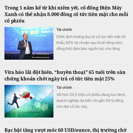
cam kết với cổ đông khi chi trả cổ tức 2025
Trong 1 năm kể từ khi niêm yết, cổ đông Điện Máy
là 20%, xác định năm 2026 tăng tốc triển
Xanh có thể nhận 8.000 đồng cổ tức tiền mặt cho mỗi
khai Chiến lược Đột phá giai đoạn 2025–
cổ phiếu
2030.
Tài chính
DMX định hướng duy trì cổ tức tiền mặt tối
thiểu 50% lợi nhuận sau thuế hằng năm,
đồng thời đảm bảo nguồn lực cho tăng
trưởng dài hạn.
Vừa báo lãi đột biến, “huyền thoại” 65 tuổi trên sàn
chứng khoán chốt ngày trả cổ tức tiền mặt 25%
Tài chính
Với hơn 23,5 triệu cổ phiếu đang lưu hành,
doanh nghiệp dự kiến chi gần 59 tỷ đồng
cho đợt cổ tức này.
Bạc bật tăng vượt mốc 60 USD/ounce, thị trường chờ