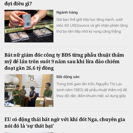
đợi điều gì?
Ngành hàng
Giá bạc thế giới tiếp tục tăng mạnh, vượt
mốc 60 USD/ounce và ghi nhận phiên tăng
thứ ba liên tiếp nhờ kỳ vọng căng thẳng
Trung Đông hạ nhiệt cùng khả năng Fed
chưa vội nâng lãi suất trong tháng 9.
Bắt nữ giám đốc công ty BĐS từng phẫu thuật thẩm
mỹ để lẩn trốn suốt 9 năm sau khi lừa đảo chiếm
đoạt gần 26,6 tỷ đồng
Bất động sản
Trong thời gian lẩn trốn, Nguyễn Thị Lựu
(sinh năm 1983) đã phẫu thuật thẩm mỹ để
thay đổi đặc điểm khuôn mặt, sử dụng giấy
tờ tùy thân giả nhằm che giấu nhân thân,
trốn tránh sự truy bắt của cơ quan chức
năng. Sau gần 9 năm kiên trì xác minh, truy
EU có động thái bất ngờ với khí đốt Nga, chuyên gia
tìm, lực lượng công an đã phát hiện và bắt
nói đó là ‘sự thất bại’
giữ thành công đối tượng.