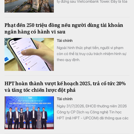
ty đứng sau Vietcombank Tower. Đây là tòa
nhà văn phòng hạng A+ cao 35 tầng, có 4
mặt tiền và tầm nhìn hướng sang khu đô thị
Thủ Thiêm của TP.HCM
Phạt đến 250 triệu đồng nếu người dùng tài khoản
ngân hàng có hành vi sau
Tài chính
Ngoài hình thức phạt tiền, người vi phạm
còn có thể bị truy cứu trách nhiệm hình sự
theo quy định.
HPT hoàn thành vượt kế hoạch 2025, trả cổ tức 20%
và tăng tốc chiến lược đột phá
Tài chính
Ngày 31/7/2026, ĐHCĐ thường niên 2026
Công ty CP Dịch vụ Công nghệ Tin học
HPT (mã HPT - UPCOM) đã thông qua các
nội dung quan trọng. Với kết quả kinh tế
vượt kế hoạch, HPT tiếp tục khẳng định