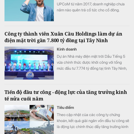
UPCoM từ năm 2017, doanh nghiệp chưa
năm nào quên trả cổ tức cho cổ đông.
Công ty thành viên Xuân Cầu Holdings làm dự án
điện mặt trời gần 7.800 tỷ đồng tại Tây Ninh
Kinh doanh
Dự án Nhà máy điện mặt trời Dầu Tiếng 5
vừa chính thức được khởi công với tổng
mức đầu tư 7.774 tỷ đồng tạị tỉnh Tây Ninh,
góp phần hiện thực hóa chủ trương phát
triển năng lượng sạch, bảo đảm an ninh
năng lượng quốc gia.
Tiến độ đầu tư công - động lực của tăng trưởng kinh
tế nửa cuối năm
Tiêu điểm
Theo cập nhật của các công ty chứng
khoán, kết quả giải ngân vốn đầu tư công sẽ
là động lực chính thúc đẩy tăng trưởng kinh
tế trong nửa cuối năm 2026.