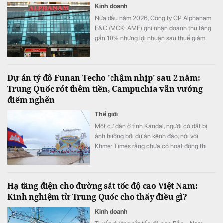
Kinh doanh
Nửa đầu năm 2026, Công ty CP Alphanam
E&C (MCK: AME) ghi nhận doanh thu tăng
gần 10% nhưng lợi nhuận sau thuế giảm
hơn 36% so với cùng kỳ. Chi phí tài chính,
đặc biệt là chi phí lãi vay tiếp tục gia tăng
đã bào mòn đáng kể kết quả kinh doanh
Dự án tỷ đô Funan Techo 'chậm nhịp' sau 2 năm:
của doanh nghiệp.
Trung Quốc rót thêm tiền, Campuchia vẫn vướng
điểm nghẽn
Thế giới
Một cư dân ở tỉnh Kandal, người có đất bị
ảnh hưởng bởi dự án kênh đào, nói với
Khmer Times rằng chưa có hoạt động thi
công nào bắt đầu ở khu vực của bà.
Hạ tầng điện cho đường sắt tốc độ cao Việt Nam:
Kinh nghiệm từ Trung Quốc cho thấy điều gì?
Kinh doanh