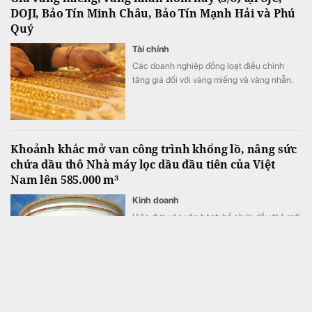
DOJI, Bảo Tín Minh Châu, Bảo Tín Mạnh Hải và Phú
còn nâng cao khả năng chủ động nguồn
Quý
nguyên liệu, tăng tính linh hoạt trong chế
biến, góp phần củng cố an ninh năng lượng
Tài chính
quốc gia.
Các doanh nghiệp đồng loạt điều chỉnh
tăng giá đối với vàng miếng và vàng nhẫn.
Khoảnh khắc mở van công trình khổng lồ, nâng sức
chứa dầu thô Nhà máy lọc dầu đầu tiên của Việt
Nam lên 585.000 m³
Kinh doanh
Việc đưa vào vận hành bể chứa dầu thô mới
với dung tích 65.000 m³ đã nâng tổng năng
lực tồn chứa của Nhà máy Lọc dầu (NMLD)
Dung Quất từ khoảng 520.000 m³ lên
585.000 m³, tương đương tăng thêm 12,5%.
DatVietVAC mở book IPO: Thời điểm vàng đón sóng