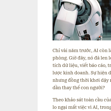
Chỉ vài năm trước, AI còn 
phòng. Giờ đây, nó đã len 
tích dữ liệu, viết báo cáo, 
lược kinh doanh. Sự hiện d
nhưng đồng thời khơi dậy 
dần thay thế con người?
Theo khảo sát toàn cầu củ
lo ngại mất việc vì AI, tro