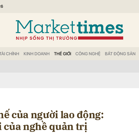
26
bình luận
TÀI CHÍNH
KINH DOANH
THẾ GIỚI
CÔNG NGHỆ
BẤT ĐỘNG SẢN
Hủy
G
thế của người lao động:
 của nghề quản trị