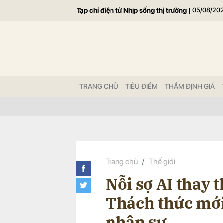
Tạp chí điện tử Nhịp sống thị trường
|
05/08/20
Gửi 
TRANG CHỦ
TIÊU ĐIỂM
THẨM ĐỊNH GIÁ
Trang chủ
Thế giới
Nỗi sợ AI thay 
Thách thức mới
nhân sự