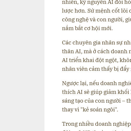
nhiên, kỷ nguyên AI đòi hỏ
lược hơn. Sứ mệnh cốt lõi c
công nghệ và con người, gi
nắm bắt cơ hội mới.
Các chuyên gia nhân sự nh
thân AI, mà ở cách doanh 
AI triển khai đột ngột, khô
nhân viên cảm thấy bị đẩy 
Ngược lại, nếu doanh nghi
thích AI sẽ giúp giảm khối 
sáng tạo của con người – t
thay vì "kẻ soán ngôi".
Trong nhiều doanh nghiệp,