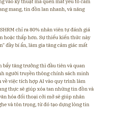
ng vào kỹ thuật mà quên mất yếu tố cảm
oang mang, tin đồn lan nhanh, và năng
 SHRM chỉ ra 80% nhân viên tự đánh giá
ản hoặc thấp hơn. Sự thiếu kiến thức này
n" đầy bí ẩn, làm gia tăng cảm giác mất
n bẩy tăng trưởng thì đầu tiên và quan
ành người truyền thông chính sách minh
n về việc tích hợp AI vào quy trình làm
ung thực sẽ giúp xóa tan những tin đồn và
văn hóa đối thoại cởi mở sẽ giúp nhân
he và tôn trọng, từ đó tạo dựng lòng tin