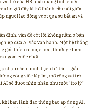
i vai trò của HR phải mang tính chiến
ủa họ giờ đây là trở thành cầu nối giữa
úp người lao động vượt qua sự bất an và
ận định, vấn đề cốt lõi không nằm ở bản
nghiệp đưa AI vào vận hành. Một hệ thống
ng giải thích rõ mục tiêu, thường khiến
ra ngoài cuộc chơi.
ệp chọn cách minh bạch từ đầu – giải
lượng công việc lặp lại, mở rộng vai trò
hì AI sẽ được nhìn nhận như một "trợ lý"
 khi ban lãnh đạo thông báo áp dụng AI,