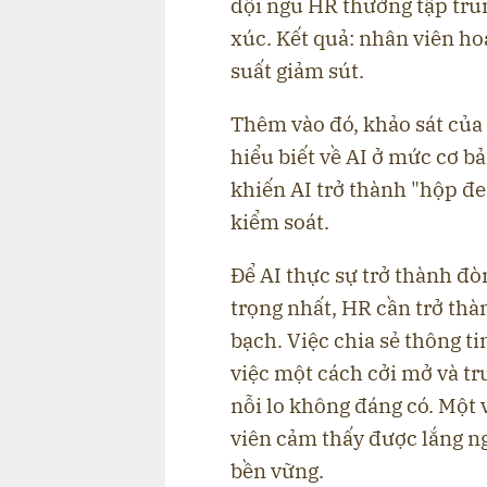
đội ngũ HR thường tập tru
xúc. Kết quả: nhân viên h
suất giảm sút.
Thêm vào đó, khảo sát của
hiểu biết về AI ở mức cơ b
khiến AI trở thành "hộp đe
kiểm soát.
Để AI thực sự trở thành đò
trọng nhất, HR cần trở th
bạch. Việc chia sẻ thông ti
việc một cách cởi mở và tr
nỗi lo không đáng có. Một 
viên cảm thấy được lắng ng
bền vững.