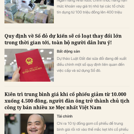
Ngân hàng Nhà nước chính thức nâng hạn
mức khoản vay giá trị nhỏ tại các tổ chức
tín dụng từ 100 triệu đồng lên 400 triệu
đồng từ ngày 15/8. Theo đó, khách vay
không cần chứng minh tài chính hay
phương án sử dụng vốn cho ngân hàng và
Quy định về Sổ đỏ dự kiến sẽ có loạt thay đổi lớn
công ty tài chính.
trong thời gian tới, toàn bộ người dân lưu ý!
Bất động sản
Dự thảo Luật Đất đai sửa đổi đang đề xuất
điều chỉnh một số quy định liên quan đến
việc cấp và sử dụng Sổ đỏ.
Kiên trì trung bình giá khi cổ phiếu giảm từ 10.000
xuống 4.500 đồng, người đàn ông trở thành chủ tịch
công ty bán nhiều xe Mẹc nhất Việt Nam
Tài chính
Chi ra 10 tỷ đồng gom cổ phiếu để trung
bình giá rồi rơi vào thế mắc kẹt khi cổ phiếu