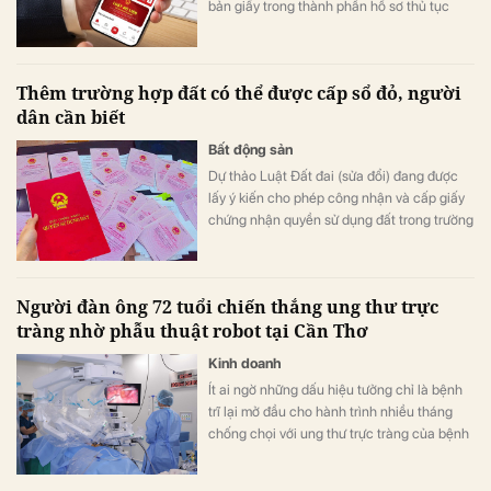
bản giấy trong thành phần hồ sơ thủ tục
hành chính.
Thêm trường hợp đất có thể được cấp sổ đỏ, người
dân cần biết
Bất động sản
Dự thảo Luật Đất đai (sửa đổi) đang được
lấy ý kiến cho phép công nhận và cấp giấy
chứng nhận quyền sử dụng đất trong trường
hợp đất nông nghiệp sử dụng do lấn chiếm,
giải quyết như trường hợp tự khai hoang.
Người đàn ông 72 tuổi chiến thắng ung thư trực
tràng nhờ phẫu thuật robot tại Cần Thơ
Kinh doanh
Ít ai ngờ những dấu hiệu tưởng chỉ là bệnh
trĩ lại mở đầu cho hành trình nhiều tháng
chống chọi với ung thư trực tràng của bệnh
nhân 72 tuổi. Bước ngoặt đến khi người
bệnh được phẫu thuật robot tại Vinmec Cần