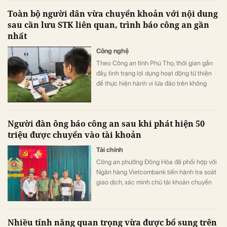
Thơ, không còn phải tiếp tục những chuyến
Toàn bộ người dân vừa chuyển khoản với nội dung
đi dài lên TP.HCM.
sau cần lưu STK liên quan, trình báo công an gần
nhất
Công nghệ
Theo Công an tỉnh Phú Thọ, thời gian gần
đây, tình trạng lợi dụng hoạt động từ thiện
để thực hiện hành vi lừa đảo trên không
gian mạng tiếp tục diễn biến phức tạp.
Người đàn ông báo công an sau khi phát hiện 50
triệu được chuyển vào tài khoản
Tài chính
Công an phường Đông Hòa đã phối hợp với
Ngân hàng Vietcombank tiến hành tra soát
giao dịch, xác minh chủ tài khoản chuyển
tiền nhầm.
Nhiều tính năng quan trọng vừa được bổ sung trên