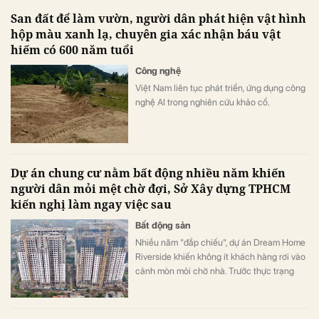
San đất để làm vườn, người dân phát hiện vật hình
hộp màu xanh lạ, chuyên gia xác nhận báu vật
hiếm có 600 năm tuổi
Công nghệ
Việt Nam liên tục phát triển, ứng dụng công
nghệ AI trong nghiên cứu khảo cổ.
Dự án chung cư nằm bất động nhiều năm khiến
người dân mỏi mệt chờ đợi, Sở Xây dựng TPHCM
kiến nghị làm ngay việc sau
Bất động sản
Nhiều năm "đắp chiếu", dự án Dream Home
Riverside khiến không ít khách hàng rơi vào
cảnh mòn mỏi chờ nhà. Trước thực trạng
này, Sở Xây dựng TP.HCM đã kiến nghị
UBND TP.HCM nhiều giải pháp để sớm
tháo gỡ vướng mắc của dự án.