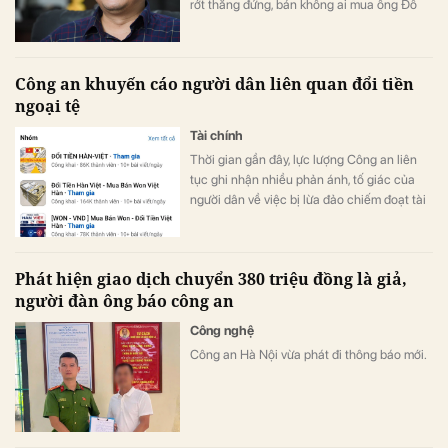
rớt thẳng đứng, bán không ai mua ông Đỗ
Tiến Dũng quyết “đâm lao thì phải theo lao”.
Công an khuyến cáo người dân liên quan đổi tiền
ngoại tệ
Tài chính
Thời gian gần đây, lực lượng Công an liên
tục ghi nhận nhiều phản ánh, tố giác của
người dân về việc bị lừa đảo chiếm đoạt tài
sản khi tham gia các hoạt động đổi tiền
ngoại tệ trực tuyến, đặc biệt là giao dịch
giữa đồng Việt Nam (VND) và Won Hàn
Phát hiện giao dịch chuyển 380 triệu đồng là giả,
Quốc (KRW).
người đàn ông báo công an
Công nghệ
Công an Hà Nội vừa phát đi thông báo mới.