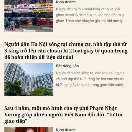
Kinh doanh
Người dân muốn thoát khỏi vàng khi giá
giảm mạnh là do niềm tin vào bên bán suy
giảm. Theo các chuyên gia, chỉ khi tâm lý
này qua đi, giá vàng mới ngừng giảm.
Người dân Hà Nội sống tại chung cư, nhà tập thể từ
3 tầng trở lên cần chuẩn bị 2 loại giấy tờ quan trọng
để hoàn thiện dữ liệu đất đai
Bất động sản
Người dân sinh sống tại các tòa chung cư
và nhà tập thể từ 3 tầng trở lên cần chuẩn
bị 2 loại giấy tờ quan trọng gồm căn cước
công dân và bản sao chứng thực các giấy
tờ về nhà đất.
Sau 4 năm, một mô hình của tỷ phú Phạm Nhật
Vượng giúp nhiều người Việt Nam đổi đời, "tự tin
giao tiếp"
Kinh doanh