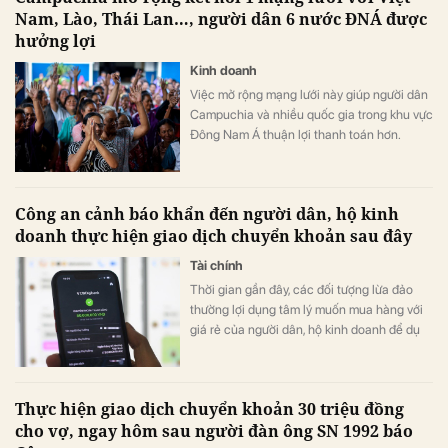
Nam, Lào, Thái Lan…, người dân 6 nước ĐNÁ được
hưởng lợi
Kinh doanh
Việc mở rộng mạng lưới này giúp người dân
Campuchia và nhiều quốc gia trong khu vực
Đông Nam Á thuận lợi thanh toán hơn.
Công an cảnh báo khẩn đến người dân, hộ kinh
doanh thực hiện giao dịch chuyển khoản sau đây
Tài chính
Thời gian gần đây, các đối tượng lừa đảo
thường lợi dụng tâm lý muốn mua hàng với
giá rẻ của người dân, hộ kinh doanh để dụ
dỗ chuyển khoản.
Thực hiện giao dịch chuyển khoản 30 triệu đồng
cho vợ, ngay hôm sau người đàn ông SN 1992 báo