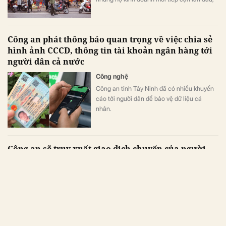
giúp giảm thời gian, giảm sai sót và hạn chế
việc đi lại nhiều lần cho người dân.
Công an phát thông báo quan trọng về việc chia sẻ
hình ảnh CCCD, thông tin tài khoản ngân hàng tới
người dân cả nước
Công nghệ
Công an tỉnh Tây Ninh đã có nhiều khuyến
cáo tới người dân để bảo vệ dữ liệu cá
nhân.
Công an sẽ truy xuất giao dịch chuyển của người
dân trong trường hợp sau
Công nghệ
Công an sẽ truy xuất giao dịch chuyển
khoản khi người dân khai báo chuyển khoản
nhầm.