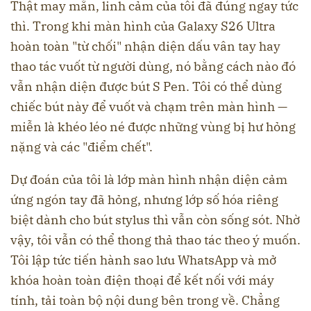
Thật may mắn, linh cảm của tôi đã đúng ngay tức
thì. Trong khi màn hình của Galaxy S26 Ultra
hoàn toàn "từ chối" nhận diện dấu vân tay hay
thao tác vuốt từ người dùng, nó bằng cách nào đó
vẫn nhận diện được bút S Pen. Tôi có thể dùng
chiếc bút này để vuốt và chạm trên màn hình —
miễn là khéo léo né được những vùng bị hư hỏng
nặng và các "điểm chết".
Dự đoán của tôi là lớp màn hình nhận diện cảm
ứng ngón tay đã hỏng, nhưng lớp số hóa riêng
biệt dành cho bút stylus thì vẫn còn sống sót. Nhờ
vậy, tôi vẫn có thể thong thả thao tác theo ý muốn.
Tôi lập tức tiến hành sao lưu WhatsApp và mở
khóa hoàn toàn điện thoại để kết nối với máy
tính, tải toàn bộ nội dung bên trong về. Chẳng