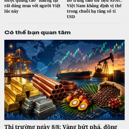
được quảng cáo" nhưng lại
nổ trung tâm dữ liệu APAC:
rất đáng mua với người Việt
Việt Nam khẳng định vị thế
lúc này
trong chuỗi hạ tầng số tỉ
USD
Có thể bạn quan tâm
Thị trường ngày 8/8: Vàng bứt phá, đồng