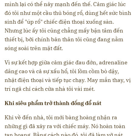
mình lại có thể nảy mạnh đến thế. Cảm giác lúc
đó tôi như một cầu thủ bóng rổ, dùng hết sức bình
sinh để "úp rổ" chiếc điện thoại xuống sàn.
Nhưng lúc ấy tôi cũng chẳng mấy bận tâm đến
thiết bị, bởi chính bản thân tôi cũng đang nằm
sóng soài trên mặt đất.
Vì sự kết hợp giữa cảm giác đau đớn, adrenaline
dâng cao và cả sự xấu hổ, tôi lồm cồm bò dậy,
nhặt điện thoại và tiếp tục chạy. May mắn thay, vị
trí ngã chỉ cách cửa nhà tôi vài mét.
Khi siêu phẩm trở thành đống đổ nát
Khi về đến nhà, tôi mới bàng hoàng nhận ra
những gì đã xảy ra với chiếc máy. Nó hoàn toàn
tan hoang. Bằng cách nào đó, tôi đã làm vỡ nát