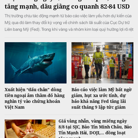
tăng mạnh, dầu giằng co quanh 82-84 USD
Thị trường chịu tác động mạnh từ báo cáo việc làm yếu hơn dự kiến của
Mỹ, qua đó làm thay đổi kỳ vọng về chính sách lãi suất của Cục Dự trữ
Liên bang Mỹ (Fed). Trong khi vàng và nhóm kim loại quý hưởng lợi rõ rệt
từ triển vọng lãi suất bớt thắt chặt, giá dầu biến động mạnh do những
diễn biến liên quan xung đột Mỹ-Iran và eo biển Hormuz.
Xuất hiện “dấu chân” dòng
Báo cáo việc làm Mỹ bất ngờ
tiền ngoại âm thầm đổ hàng
giảm, hụt xa ước tính, dự
nghìn tỷ vào chứng khoán
báo khả năng Fed tăng lãi
Việt Nam
suất tháng 9 lập tức giảm
Giá vàng nhẫn, vàng miếng ngày
8/8 tại SJC, Bảo Tín Minh Châu, Bảo
Tín Mạnh Hải, DOJI,... đồng loạt