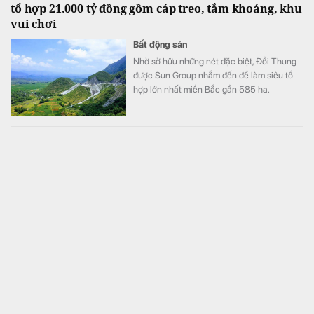
tổ hợp 21.000 tỷ đồng gồm cáp treo, tắm khoáng, khu
vui chơi
Bất động sản
Nhờ sở hữu những nét đặc biệt, Đồi Thung
được Sun Group nhắm đến để làm siêu tổ
hợp lớn nhất miền Bắc gần 585 ha.
Chuyện gì đang xảy ra với Bamboo Airways?
Kinh doanh
Thời gian gần đây, hãng bay này thường
được nhắc đến với sự lo lắng, tiếc nuối.
Giá vàng tăng vọt, nhà đầu tư vui mừng trở lại
Tài chính
Trong tuần qua, giá vàng đã tăng khoảng