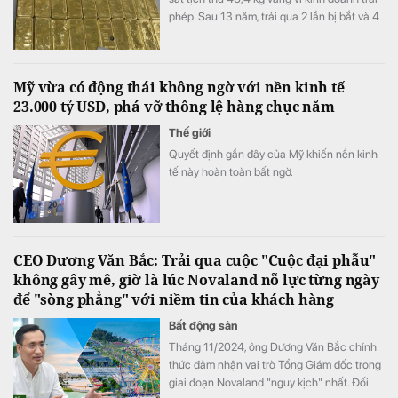
phép. Sau 13 năm, trải qua 2 lần bị bắt và 4
lần xét xử, số vàng được xử lý thế nào?
Mỹ vừa có động thái không ngờ với nền kinh tế
23.000 tỷ USD, phá vỡ thông lệ hàng chục năm
Thế giới
Quyết định gần đây của Mỹ khiến nền kinh
tế này hoàn toàn bất ngờ.
CEO Dương Văn Bắc: Trải qua cuộc "Cuộc đại phẫu"
không gây mê, giờ là lúc Novaland nỗ lực từng ngày
để "sòng phẳng" với niềm tin của khách hàng
Bất động sản
Tháng 11/2024, ông Dương Văn Bắc chính
thức đảm nhận vai trò Tổng Giám đốc trong
giai đoạn Novaland "nguy kịch" nhất. Đối