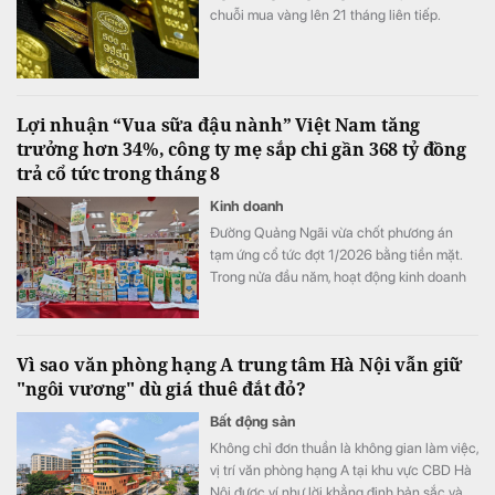
chuỗi mua vàng lên 21 tháng liên tiếp.
Lợi nhuận “Vua sữa đậu nành” Việt Nam tăng
trưởng hơn 34%, công ty mẹ sắp chi gần 368 tỷ đồng
trả cổ tức trong tháng 8
Kinh doanh
Đường Quảng Ngãi vừa chốt phương án
tạm ứng cổ tức đợt 1/2026 bằng tiền mặt.
Trong nửa đầu năm, hoạt động kinh doanh
của doanh nghiệp tiếp tục tăng trưởng với
mảng sữa đậu nành là điểm sáng.
Vì sao văn phòng hạng A trung tâm Hà Nội vẫn giữ
"ngôi vương" dù giá thuê đắt đỏ?
Bất động sản
Không chỉ đơn thuần là không gian làm việc,
vị trí văn phòng hạng A tại khu vực CBD Hà
Nội được ví như lời khẳng định bản sắc và