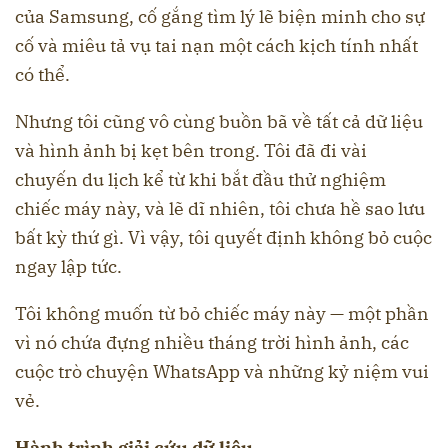
của Samsung, cố gắng tìm lý lẽ biện minh cho sự
cố và miêu tả vụ tai nạn một cách kịch tính nhất
có thể.
Nhưng tôi cũng vô cùng buồn bã về tất cả dữ liệu
và hình ảnh bị kẹt bên trong. Tôi đã đi vài
chuyến du lịch kể từ khi bắt đầu thử nghiệm
chiếc máy này, và lẽ dĩ nhiên, tôi chưa hề sao lưu
bất kỳ thứ gì. Vì vậy, tôi quyết định không bỏ cuộc
ngay lập tức.
Tôi không muốn từ bỏ chiếc máy này — một phần
vì nó chứa đựng nhiều tháng trời hình ảnh, các
cuộc trò chuyện WhatsApp và những kỷ niệm vui
vẻ.
Hành trình giải cứu dữ liệu