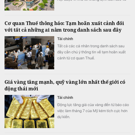
uy tín thương hiệu. Mặc cho xu hướng dịch
chuyển ra vùng ven, hệ sinh thái thương mại
cùng khả năng kết nối hoàn hảo tiếp tục
Cơ quan Thuế thông báo: Tạm hoãn xuất cảnh đối
biến khu vực trung tâm thành lựa chọn hàng
với tất cả những ai nằm trong danh sách sau đây
đầu của các tập đoàn đa quốc gia.
Tài chính
Tất cả các cá nhân trong danh sách sau
đây cần chú ý thông tin về tạm hoãn xuất
cảnh từ cơ quan Thuế.
Giá vàng tăng mạnh, quỹ vàng lớn nhất thế giới có
động thái mới
Tài chính
Động lực tăng giá của vàng đến từ báo cáo
việc làm tháng 7 của Mỹ kém tích cực hơn
dự kiến.