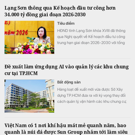
Lạng Sơn thông qua Kế hoạch đầu tư công hơn
34.000 tỷ đồng giai đoạn 2026-2030
Tiêu điểm
HĐND tỉnh Lạng Sơn khóa XVIII đã thông
qua Nghị quyết về Kế hoạch đầu tư công
trung hạn giai đoạn 2026-2030 với tổng
nguồn vốn hơn 34.290 tỷ đồng. Nguồn lực
này được kỳ vọng sẽ tạo đột phá về hạ tầng,
thúc đẩy kinh tế cửa khẩu và chuyển đổi số
Đề xuất làm ứng dụng AI vào quản lý các khu chung
trên địa bàn tỉnh.
cư tại TP.HCM
Bất động sản
Hàng loạt đề xuất mới vừa được Sở Xây
dựng TP.HCM đưa ra với kỳ vọng thay đổi
cách quản lý, vận hành các khu chung cư,
đồng thời nâng cao chất lượng sống của
người dân trong thời gian tới.
Việt Nam có 1 nơi khí hậu mát mẻ quanh năm, bao
quanh là núi đá được Sun Group nhắm tới làm siêu