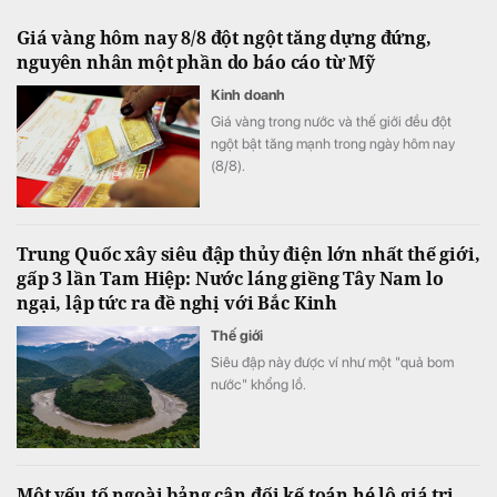
Giá vàng hôm nay 8/8 đột ngột tăng dựng đứng,
nguyên nhân một phần do báo cáo từ Mỹ
Kinh doanh
Giá vàng trong nước và thế giới đều đột
ngột bật tăng mạnh trong ngày hôm nay
(8/8).
Trung Quốc xây siêu đập thủy điện lớn nhất thế giới,
gấp 3 lần Tam Hiệp: Nước láng giềng Tây Nam lo
ngại, lập tức ra đề nghị với Bắc Kinh
Thế giới
Siêu đập này được ví như một "quả bom
nước" khổng lồ.
Một yếu tố ngoài bảng cân đối kế toán hé lộ giá trị