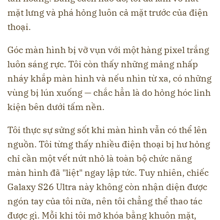
mặt lưng và phá hỏng luôn cả mặt trước của điện
thoại.
Góc màn hình bị vỡ vụn với một hàng pixel trắng
luôn sáng rực. Tôi còn thấy những mảng nhấp
nháy khắp màn hình và nếu nhìn từ xa, có những
vùng bị lún xuống — chắc hẳn là do hỏng hóc linh
kiện bên dưới tấm nền.
Tôi thực sự sửng sốt khi màn hình vẫn có thể lên
nguồn. Tôi từng thấy nhiều điện thoại bị hư hỏng
chỉ cần một vết nứt nhỏ là toàn bộ chức năng
màn hình đã "liệt" ngay lập tức. Tuy nhiên, chiếc
Galaxy S26 Ultra này không còn nhận diện được
ngón tay của tôi nữa, nên tôi chẳng thể thao tác
được gì. Mỗi khi tôi mở khóa bằng khuôn mặt,