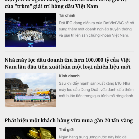
của "trùm" giải trí hàng đầu Việt Nam
Tài chính
Đợt IPO đang diễn ra của DatVietVAC sẽ bổ
sung thêm một doanh nghiệp truyền thông
và giải trí lên sàn chứng khoán Việt Nam.
Khác với nhiều doanh nghiệp truyền thống,
phần lớn giá trị của DatVietVAC không đến
từ nhà máy, hàng tồn kho hay tài sản cố
Nhà máy lọc dầu doanh thu hơn 100.000 tỷ của Việt
định, mà từ các tài sản sở hữu trí tuệ (IP) -
Nam lần đầu tiên xuất bán một loại nhiên liệu mới
nhóm tài sản gần như chưa được phản ánh
đầy đủ trên bảng cân đối kế toán.
Kinh doanh
Sau khi đẩy mạnh sản xuất xăng E10, Nhà
máy lọc dầu Dung Quất vừa đánh dấu thêm
một bước tiến trong quá trình mở rộng danh
mục sản phẩm năng lượng xanh.
Phát hiện một khách hàng vừa mua gần 20 tấn vàng
Thế giới
Ngân hàng trung ương nước này kéo dài