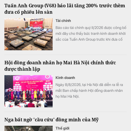
Tuấn Anh Group (V68) báo lãi tăng 200% trước thềm
đưa cổ phiếu lên sàn
Tài chính
Báo cáo tài chính quý II/2026 được công bố
mới đây cho thấy bức tranh kinh doanh khởi
sắc của Tuấn Anh Group trước khi đưa cổ
phiếu V68 lên sàn chứng khoán.
Hội đồng doanh nhân họ Mai Hà Nội chính thức
được thành lập
Kinh doanh
Ngày 8/8/2026, tại Hà Nội đã diễn ra lễ ra
mắt Ban chấp hành Hội đồng doanh nhân
họ Mai Hà Nội.
Nga bất ngờ 'cầu cứu' đồng minh của Mỹ
Thế giới