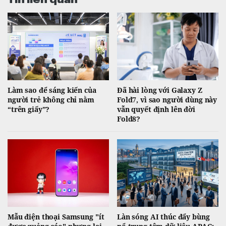
Làm sao để sáng kiến của
Đã hài lòng với Galaxy Z
người trẻ không chỉ nằm
Fold7, vì sao người dùng này
“trên giấy”?
vẫn quyết định lên đời
Fold8?
Mẫu điện thoại Samsung "ít
Làn sóng AI thúc đẩy bùng