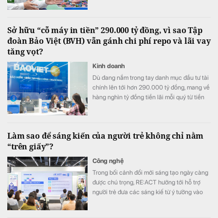
với ông Bắc, đây không phải là liều lĩnh mà
sự lựa chọn của niềm tin. Và cuộc đại phẫu
không gây mê kéo dài gần 2 năm sau đó đã
Sở hữu “cỗ máy in tiền” 290.000 tỷ đồng, vì sao Tập
biến một tập đoàn bất động sản đang vật
đoàn Bảo Việt (BVH) vẫn gánh chi phí repo và lãi vay
lộn với khó khăn trở thành một "đội quân
tăng vọt?
chiến binh" hồi sinh.
Kinh doanh
Dù đang nắm trong tay danh mục đầu tư tài
chính lên tới hơn 290.000 tỷ đồng, mang về
hàng nghìn tỷ đồng tiền lãi mỗi quý từ tiền
gửi và trái phiếu, Tập đoàn Bảo Việt (HoSE:
BVH) vẫn ghi nhận chi phí tài chính tăng
mạnh trong nửa đầu năm 2026. Đáng chú ý
Làm sao để sáng kiến của người trẻ không chỉ nằm
nhất là khoản chi phí repo và lãi vay tăng
“trên giấy”?
đột biến 145,6% so với cùng kỳ, trở thành
điểm nhấn trên báo cáo tài chính.
Công nghệ
Trong bối cảnh đổi mới sáng tạo ngày càng
được chú trọng, RE:ACT hướng tới hỗ trợ
người trẻ đưa các sáng kiế từ ý tưởng vào
thử nghiệm thực tế, góp phần giải quyết
những thách thức của cộng đồng.