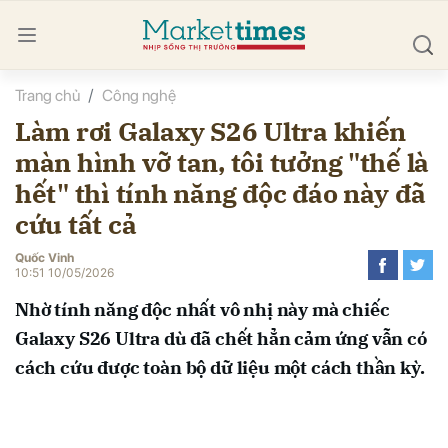
Trang chủ
Công nghệ
bình luận
Làm rơi Galaxy S26 Ultra khiến
màn hình vỡ tan, tôi tưởng "thế là
hết" thì tính năng độc đáo này đã
cứu tất cả
Quốc Vinh
10:51 10/05/2026
Hủy
G
Nhờ tính năng độc nhất vô nhị này mà chiếc
Galaxy S26 Ultra dù đã chết hẳn cảm ứng vẫn có
cách cứu được toàn bộ dữ liệu một cách thần kỳ.