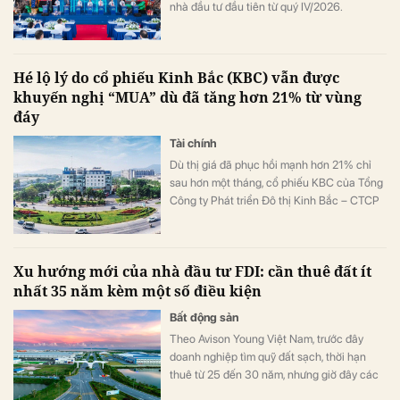
nhà đầu tư đầu tiên từ quý IV/2026.
Hé lộ lý do cổ phiếu Kinh Bắc (KBC) vẫn được
khuyến nghị “MUA” dù đã tăng hơn 21% từ vùng
đáy
Tài chính
Dù thị giá đã phục hồi mạnh hơn 21% chỉ
sau hơn một tháng, cổ phiếu KBC của Tổng
Công ty Phát triển Đô thị Kinh Bắc – CTCP
(HoSE: KBC) vẫn được Chứng khoán BIDV
(BSC) duy trì khuyến nghị “MUA” với giá
mục tiêu 42.400 đồng/cổ phiếu, cao hơn
Xu hướng mới của nhà đầu tư FDI: cần thuê đất ít
khoảng 21% so với thị giá hiện tại.
nhất 35 năm kèm một số điều kiện
Bất động sản
Theo Avison Young Việt Nam, trước đây
doanh nghiệp tìm quỹ đất sạch, thời hạn
thuê từ 25 đến 30 năm, nhưng giờ đây các
nhà đầu tư FDI yêu cầu thuê ít nhất 35 năm