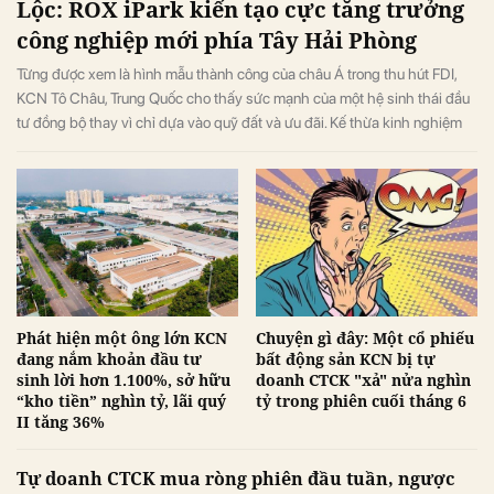
Lộc: ROX iPark kiến tạo cực tăng trưởng
công nghiệp mới phía Tây Hải Phòng
Từng được xem là hình mẫu thành công của châu Á trong thu hút FDI,
KCN Tô Châu, Trung Quốc cho thấy sức mạnh của một hệ sinh thái đầu
tư đồng bộ thay vì chỉ dựa vào quỹ đất và ưu đãi. Kế thừa kinh nghiệm
phát triển công nghiệp trong suốt 30 năm của ROX Group, ROX iPark
đang từng bước hiện thực hóa mô hình này tại KCN Gia Lộc.
Phát hiện một ông lớn KCN
Chuyện gì đây: Một cổ phiếu
đang nắm khoản đầu tư
bất động sản KCN bị tự
sinh lời hơn 1.100%, sở hữu
doanh CTCK "xả" nửa nghìn
“kho tiền” nghìn tỷ, lãi quý
tỷ trong phiên cuối tháng 6
II tăng 36%
Tự doanh CTCK mua ròng phiên đầu tuần, ngược