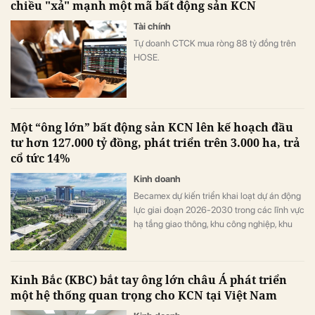
chiều "xả" mạnh một mã bất động sản KCN
Tài chính
Tự doanh CTCK mua ròng 88 tỷ đồng trên
HOSE.
Một “ông lớn” bất động sản KCN lên kế hoạch đầu
tư hơn 127.000 tỷ đồng, phát triển trên 3.000 ha, trả
cổ tức 14%
Kinh doanh
Becamex dự kiến triển khai loạt dự án động
lực giai đoạn 2026-2030 trong các lĩnh vực
hạ tầng giao thông, khu công nghiệp, khu
công nghệ số, năng lượng tái tạo và nhà ở
xã hội.
Kinh Bắc (KBC) bắt tay ông lớn châu Á phát triển
một hệ thống quan trọng cho KCN tại Việt Nam