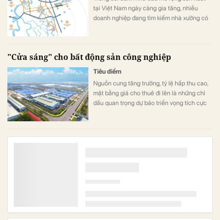
tại Việt Nam ngày càng gia tăng, nhiều
doanh nghiệp đang tìm kiếm nhà xưởng có
thể vận hành ngay trong khu công nghiệp
hạ tầng hoàn chỉnh.
"Cửa sáng" cho bất động sản công nghiệp
Tiêu điểm
Nguồn cung tăng trưởng, tỷ lệ hấp thu cao,
mặt bằng giá cho thuê đi lên là những chỉ
dấu quan trọng dự báo triển vọng tích cực
của bất động sản công nghiệp trong 2026
và các năm tiếp theo.
Công ty bất động sản KCN báo lãi quý 4/2025 tăng
44%, cổ phiếu bất ngờ tăng nóng
Kinh doanh
Lũy kế năm 2025, doanh thu thuần của
doanh nghiệp đạt 1.080 tỷ đồng, tăng 24%
so với năm trước; lợi nhuận sau thuế đạt
345 tỷ đồng, tăng 15,6%.