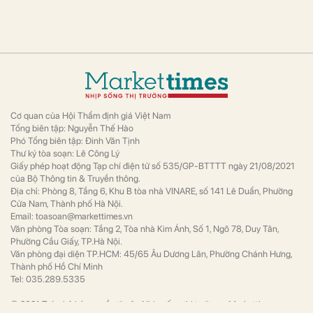
(NHIZ II)
Tài chính
Dự án Khu công nghiệp NHIZ II do Tập đoàn
PC1 làm chủ đầu tư, là giai đoạn mở rộng
nối tiếp thành công của Khu công nghiệp
Nhật Bản - Hải Phòng (NHIZ I) – khu công
nghiệp có vốn đầu tư nước ngoài đầu tiên
tại Việt Nam.
Hoà Phát chuẩn bị làm KCN hơn 4.000 tỷ đồng, quy
mô gần 500 ha mở lối cho đại dự án thép 6 triệu
tấn/năm
Kinh doanh
Quy mô sử dụng đất của dự án khoảng 491
ha, tổng mức đầu tư hơn 4.188 tỷ đồng,
trong đó vốn góp khoảng 628 tỷ đồng.
Grant Thornton Việt Nam dự báo: M&A bất động
sản công nghiệp sẽ tiếp tục sôi động