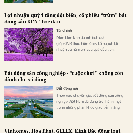
kèm nhiều điều kiện khác để tính dòng tiền
đầu tư.
Lợi nhuận quý 1 tăng đột biến, cổ phiếu “trùm” bất
động sản KCN "bốc đầu"
Tài chính
Diễn biến kinh doanh tích cực
giúp GVR thực hiện 45% kế hoạch lợi
nhuận cả năm chỉ sau quý đầu tiên.
Bất động sản công nghiệp - “cuộc chơi” không còn
dành cho số đông
Bất động sản
Theo các chuyên gia, bất động sản công
nghiệp Việt Nam dù đang trở thành một
trong những phân khúc giàu tiềm năng
nhưng cơ hội còn là “miếng bánh dễ chia”.
Vinhomes, Hòa Phát, GELEX, Kinh Bắc đồng loạt