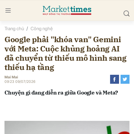
Trang chủ
Công nghệ
bình luận
Google phải "khóa van" Gemini
với Meta: Cuộc khủng hoảng AI
đã chuyển từ thiếu mô hình sang
thiếu hạ tầng
Mai Mai
09:23 09/07/2026
Hủy
G
Chuyện gì đang diễn ra giữa Google và Meta?