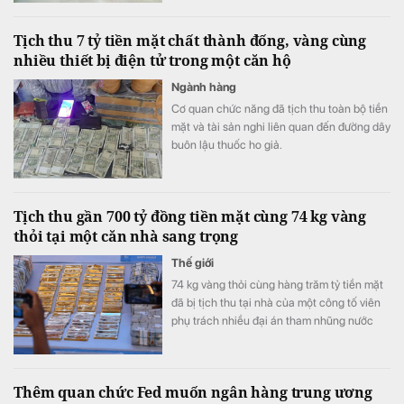
biết đã có đơn hàng sản xuất đến hết năm
2026, đồng thời chuẩn bị mở rộng quy mô
Tịch thu 7 tỷ tiền mặt chất thành đống, vàng cùng
bất động sản công nghiệp.
nhiều thiết bị điện tử trong một căn hộ
Ngành hàng
Cơ quan chức năng đã tịch thu toàn bộ tiền
mặt và tài sản nghi liên quan đến đường dây
buôn lậu thuốc ho giả.
Tịch thu gần 700 tỷ đồng tiền mặt cùng 74 kg vàng
thỏi tại một căn nhà sang trọng
Thế giới
74 kg vàng thỏi cùng hàng trăm tỷ tiền mặt
đã bị tịch thu tại nhà của một công tố viên
phụ trách nhiều đại án tham nhũng nước
này.
Thêm quan chức Fed muốn ngân hàng trung ương