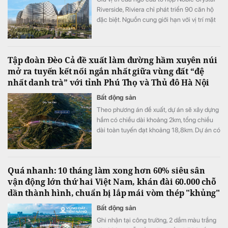
Riverside, Riviera chỉ phát triển 90 căn hộ
đặc biệt. Nguồn cung giới hạn với vị trí mặt
tiền đại lộ Đào Trí cùng hệ tiện ích đa tầng
đang đưa tòa tháp này trở thành một trong
những điểm nhấn đáng chú ý của thị trường
Tập đoàn Đèo Cả đề xuất làm đường hầm xuyên núi
căn hộ cao cấp khu Nam TP.HCM.
mở ra tuyến kết nối ngắn nhất giữa vùng đất “đệ
nhất danh trà” với tỉnh Phú Thọ và Thủ đô Hà Nội
Bất động sản
Theo phương án đề xuất, dự án sẽ xây dựng
hầm có chiều dài khoảng 2km, tổng chiều
dài toàn tuyến đạt khoảng 18,8km. Dự án có
mức đầu tư dự kiến là 5.800 tỷ đồng.
Quá nhanh: 10 tháng làm xong hơn 60% siêu sân
vận động lớn thứ hai Việt Nam, khán đài 60.000 chỗ
dần thành hình, chuẩn bị lắp mái vòm thép "khủng"
Bất động sản
Ghi nhận tại công trường, 2 dầm màu trắng