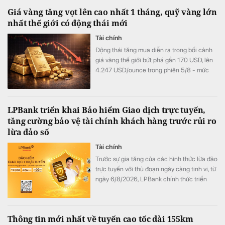
Giá vàng tăng vọt lên cao nhất 1 tháng, quỹ vàng lớn
nhất thế giới có động thái mới
Tài chính
Động thái tăng mua diễn ra trong bối cảnh
giá vàng thế giới bứt phá gần 170 USD, lên
4.247 USD/ounce trong phiên 5/8 - mức
cao nhất trong hơn một tháng.
LPBank triển khai Bảo hiểm Giao dịch trực tuyến,
tăng cường bảo vệ tài chính khách hàng trước rủi ro
lừa đảo số
Tài chính
Trước sự gia tăng của các hình thức lừa đảo
trực tuyến với thủ đoạn ngày càng tinh vi, từ
ngày 6/8/2026, LPBank chính thức triển
khai Bảo hiểm Giao dịch trực tuyến do Tổng
Công ty Cổ phần Bảo hiểm LPBank (LPBI)
cung cấp. Giải pháp giúp khách hàng giảm
Thông tin mới nhất về tuyến cao tốc dài 155km
thiểu tổn thất tài chính từ các giao dịch trực