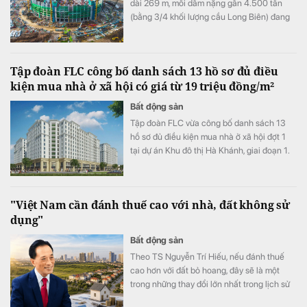
dài 269 m, mỗi dầm nặng gần 4.500 tấn
(bằng 3/4 khối lượng cầu Long Biên) đang
được nâng lên trên 4 trụ đỡ màu đỏ. Các trụ
này cao 72 m, tương đương với một toà nhà
20 tầng.
Tập đoàn FLC công bố danh sách 13 hồ sơ đủ điều
kiện mua nhà ở xã hội có giá từ 19 triệu đồng/m²
Bất động sản
Tập đoàn FLC vừa công bố danh sách 13
hồ sơ đủ điều kiện mua nhà ở xã hội đợt 1
tại dự án Khu đô thị Hà Khánh, giai đoạn 1.
Dự án cung cấp 759 căn hộ với giá bán
khoảng 19 triệu đồng/m².
"Việt Nam cần đánh thuế cao với nhà, đất không sử
dụng"
Bất động sản
Theo TS Nguyễn Trí Hiếu, nếu đánh thuế
cao hơn với đất bỏ hoang, đây sẽ là một
trong những thay đổi lớn nhất trong lịch sử
thị trường bất động sản.