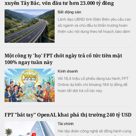
xuyên Tây Bắc, vốn đầu tư hơn 23.000 tỷ đồng
tuyến trái phép, đồng thời hỗ trợ khôi phục
danh tính trực tuyến khi thông tin cá nhân bị
Bất động sản
đánh cắp, góp phần mang đến trải nghiệm
Lãnh đạo UBND tỉnh Điện Biên yêu cầu các
giao dịch số an toàn và an tâm hơn.
sở, ngành và chủ đầu tư khẩn trương hoàn
thiện các nội dung theo kế hoạch, bảo đảm
tiến độ triển khai Dự án đầu tư đoạn tuyến
cao tốc Sơn La - Điện Biên - cửa khẩu Tây
Trang (giai đoạn 1), trong đó có công tác
Một công ty 'họ' FPT chốt ngày trả cổ tức tiền mặt
chuẩn bị Lễ động thổ Dự án thành phần 2.
100% ngay tuần này
Kinh doanh
Với 18,4 triệu cổ phiếu đang lưu hành, FPT
Online dự kiến chi khoảng 184 tỷ đồng để
hoàn tất đợt trả cổ tức này.
FPT "bắt tay" OpenAI, khai phá thị trường 240 tỷ USD
Tài chính
Hai tập đoàn công nghệ sẽ đồng hành cùng