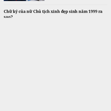
Chữ ký của nữ Chủ tịch xinh đẹp sinh năm 1999 ra
sao?
Tài chính
Đây là quyết định nhân sự mới nhất được bà
Linh ký sau khi nữ lãnh đạo sinh năm 1999
chính thức đảm nhiệm vị trí cao nhất trong
Hội đồng quản trị PC1
Việt Nam có 1 bệnh viện đạt doanh thu gần 1.000 tỷ
đồng chỉ trong nửa năm: Từng chi gần 200 tỷ đưa
công nghệ tiên tiến nhất thế giới về nước, được tạp
chí Mỹ vinh danh
Ngành hàng
Bệnh viện FV không chỉ được ghi nhận nhờ
chất lượng chuyên môn mà còn tạo dấu ấn
với chiến lược đầu tư mạnh vào các công
nghệ y tế hiện đại.