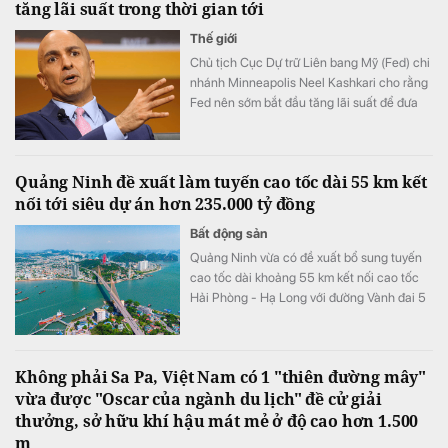
tăng lãi suất trong thời gian tới
Thế giới
Chủ tịch Cục Dự trữ Liên bang Mỹ (Fed) chi
nhánh Minneapolis Neel Kashkari cho rằng
Fed nên sớm bắt đầu tăng lãi suất để đưa
lạm phát trở lại mục tiêu 2%.
Quảng Ninh đề xuất làm tuyến cao tốc dài 55 km kết
nối tới siêu dự án hơn 235.000 tỷ đồng
Bất động sản
Quảng Ninh vừa có đề xuất bổ sung tuyến
cao tốc dài khoảng 55 km kết nối cao tốc
Hải Phòng - Hạ Long với đường Vành đai 5
- Vùng Thủ đô Hà Nội vào Quy hoạch mạng
lưới đường bộ quốc gia.
Không phải Sa Pa, Việt Nam có 1 "thiên đường mây"
vừa được "Oscar của ngành du lịch" đề cử giải
thưởng, sở hữu khí hậu mát mẻ ở độ cao hơn 1.500
m