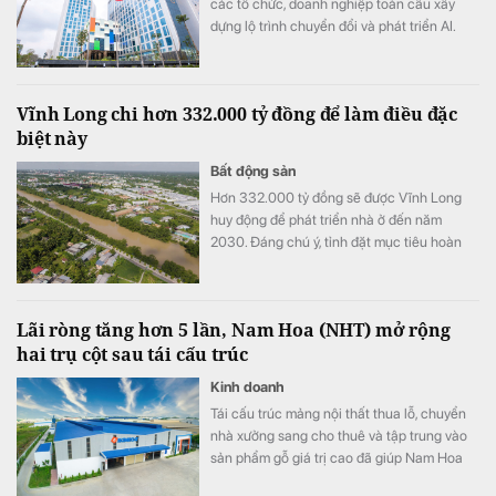
các tổ chức, doanh nghiệp toàn cầu xây
dựng lộ trình chuyển đổi và phát triển AI.
Vĩnh Long chi hơn 332.000 tỷ đồng để làm điều đặc
biệt này
Bất động sản
Hơn 332.000 tỷ đồng sẽ được Vĩnh Long
huy động để phát triển nhà ở đến năm
2030. Đáng chú ý, tỉnh đặt mục tiêu hoàn
thành hơn 20.500 căn nhà ở xã hội và nâng
diện tích nhà ở bình quân lên 36 m²/người.
Lãi ròng tăng hơn 5 lần, Nam Hoa (NHT) mở rộng
hai trụ cột sau tái cấu trúc
Kinh doanh
Tái cấu trúc mảng nội thất thua lỗ, chuyển
nhà xưởng sang cho thuê và tập trung vào
sản phẩm gỗ giá trị cao đã giúp Nam Hoa
cải thiện mạnh lợi nhuận. Doanh nghiệp cho