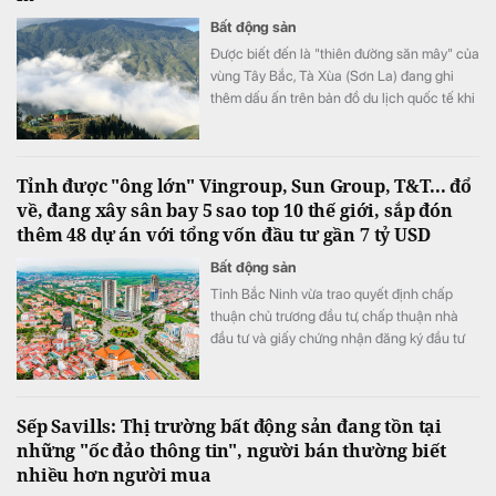
Bất động sản
Được biết đến là "thiên đường săn mây" của
vùng Tây Bắc, Tà Xùa (Sơn La) đang ghi
thêm dấu ấn trên bản đồ du lịch quốc tế khi
lần đầu được đề cử ở hạng mục "Điểm đến
mới nổi hàng đầu châu Á" tại World Travel
Awards 2026.
Tỉnh được "ông lớn" Vingroup, Sun Group, T&T... đổ
về, đang xây sân bay 5 sao top 10 thế giới, sắp đón
thêm 48 dự án với tổng vốn đầu tư gần 7 tỷ USD
Bất động sản
Tỉnh Bắc Ninh vừa trao quyết định chấp
thuận chủ trương đầu tư, chấp thuận nhà
đầu tư và giấy chứng nhận đăng ký đầu tư
cho 48 dự án với tổng vốn gần 180.000 tỷ
đồng (tương đương 6,93 tỷ USD).
Sếp Savills: Thị trường bất động sản đang tồn tại
những "ốc đảo thông tin", người bán thường biết
nhiều hơn người mua