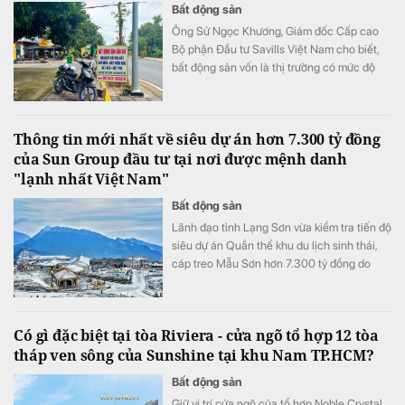
Bất động sản
Ông Sử Ngọc Khương, Giám đốc Cấp cao
Bộ phận Đầu tư Savills Việt Nam cho biết,
bất động sản vốn là thị trường có mức độ
bất cân xứng thông tin cao khi người bán
thường nắm nhiều thông tin hơn người mua.
Thông tin mới nhất về siêu dự án hơn 7.300 tỷ đồng
của Sun Group đầu tư tại nơi được mệnh danh
"lạnh nhất Việt Nam"
Bất động sản
Lãnh đạo tỉnh Lạng Sơn vừa kiểm tra tiến độ
siêu dự án Quần thể khu du lịch sinh thái,
cáp treo Mẫu Sơn hơn 7.300 tỷ đồng do
Tập đoàn Sun Group làm chủ đầu tư.
Có gì đặc biệt tại tòa Riviera - cửa ngõ tổ hợp 12 tòa
tháp ven sông của Sunshine tại khu Nam TP.HCM?
Bất động sản
Giữ vị trí cửa ngõ của tổ hợp Noble Crystal