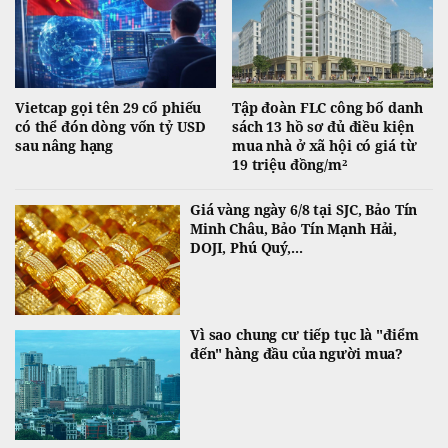
Vietcap gọi tên 29 cổ phiếu
Tập đoàn FLC công bố danh
có thể đón dòng vốn tỷ USD
sách 13 hồ sơ đủ điều kiện
sau nâng hạng
mua nhà ở xã hội có giá từ
19 triệu đồng/m²
Giá vàng ngày 6/8 tại SJC, Bảo Tín
Minh Châu, Bảo Tín Mạnh Hải,
DOJI, Phú Quý,...
Vì sao chung cư tiếp tục là "điểm
đến" hàng đầu của người mua?