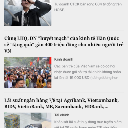
Tự doanh CTCK bán ròng 604 tỷ đồng trên
HOSE.
Cùng LHQ, DN "huyết mạch" của kinh tế Hàn Quốc
sẽ "tặng quà" gần 400 triệu đồng cho nhiều người trẻ
VN
Kinh doanh
Các bạn trẻ của Việt Nam sẽ có cơ hội
nhận được gói hỗ trợ tài chính không hoàn
lại lên tới 15.000 USD (tương đương hơn
393 triệu đồng) khi tham gia chương trình
này.
Lãi suất ngân hàng 7/8 tại Agribank, Vietcombank,
BIDV, VietinBank, MB, Sacombank, HDBank,...
Tài chính
Khảo sát lãi suất huy động trực tuyến niêm
yết tại 35 ngân hàng ngày 7/8 cho thấy