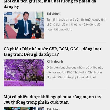
Một chủ tịch giữ lời, mua hết lượng cổ phiếu đã
đăng ký
Tài chính
Tạm tính theo thị giá trên thị trường, ước tính
vị Chủ tịch đã chi khoảng 42 tỷ đồng để
hoàn tất giao dịch.
Cổ phiếu DN nhà nước GVR, BCM, GAS... đồng loạt
tăng trần: Điều gì đã xảy ra?
Kinh doanh
Diễn biến bứt phá của nhóm cổ phiếu này
diễn ra sau khi Phó Thủ tướng Chính phủ
Nguyễn Văn Thắng ký Quyết định số
40/2026/QĐ-TTg ngày 05/8/2026 của Thủ
tướng Chính phủ về tiêu chí phân loại
doanh nghiệp để thực hiện cơ cấu lại vốn
Một cổ phiếu được khối ngoại mua ròng mạnh tay
nhà nước tại doanh nghiệp nhà nước, doanh
700 tỷ đồng trong phiên cuối tuần
nghiệp có vốn nhà nước.
Tài chính