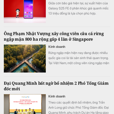
Giữa cơn bão giá hiện tại, sự xuất hiện của
Galaxy S25 FE ở phân khúc giá quanh mốc
13 triệu đồng là lựa chọn phù hợp.
Ông Phạm Nhật Vượng xây công viên câu cá rừng
ngập mặn 800 ha rộng gấp 4 lần ở Singapore
Kinh doanh
Rừng ngập mặn hiện nay đang được nhiều
quốc gia coi là tài sản sinh thái quan trọng.
Tại Việt Nam, một công viên rừng ngập mặn
quy mô khoảng 800 ha đang được quy
hoạch trong đại đô thị Hạ Long Xanh,
Quảng Ninh.
Đại Quang Minh bất ngờ bổ nhiệm 2 Phó Tổng Giám
đốc mới
Kinh doanh
Theo các quyết định bổ nhiệm, ông Trần
Anh Long giữ chức Phó Tổng Giám đốc Đại
Quang Minh, phụ trách Dự án Hạ tầng giao