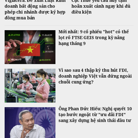
Viglacera: Đề xuất Luật Kinh
Cục Thuế yêu cầu hủy tạm
doanh bất động sản cho
hoãn xuất cảnh ngay khi đủ
phép chi nhánh được ký hợp
điều kiện
đồng mua bán
Mới nhất: 9 cổ phiếu "hot" có thể
lọt rổ FTSE GEIS trong kỳ nâng
hạng tháng 9
Vì sao sau 4 thập kỷ thu hút FDI,
doanh nghiệp Việt vẫn đứng ngoài
chuỗi cung ứng?
Ông Phan Đức Hiếu: Nghị quyết 10
tạo bước ngoặt từ "ưu đãi FDI"
sang xây dựng hệ sinh thái đầu tư