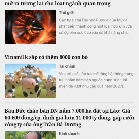
mở ra tương lai cho loạt ngành quan trọng
Thế giới
Các kỹ sư tại Đại học Purdue của Mỹ đã
phát triển thành công một loại hợp kim vừa
có độ bền cực cao vừa có khả năng chịu
biến dạng tốt.
Vinamilk sắp có thêm 8000 con bò
Tài chính
Vinamilk sẽ tiếp tục mở rộng hệ thống trang
trại nhằm đảm bảo nguồn cung sữa tươi
(hiện đã vượt nhu cầu của năm 2027).
Bầu Đức chào bán DN nắm 7.000 ha đất tại Lào: Giá
60.600 đồng/cp, định giá hơn 11.000 tỷ đồng, gấp rưỡi
công ty của ông Trần Bá Dương
Kinh doanh