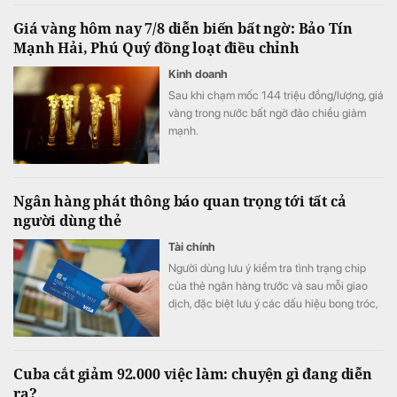
mẽ từ các “ông lớn” hyperscale và AI toàn
Giá vàng hôm nay 7/8 diễn biến bất ngờ: Bảo Tín
cầu với nguồn cung tương lai tại TP.HCM
Mạnh Hải, Phú Quý đồng loạt điều chỉnh
đạt 68MW cùng nhiều thỏa thuận đầu tư
quy mô lớn.
Kinh doanh
Sau khi chạm mốc 144 triệu đồng/lượng, giá
vàng trong nước bất ngờ đảo chiều giảm
mạnh.
Ngân hàng phát thông báo quan trọng tới tất cả
người dùng thẻ
Tài chính
Người dùng lưu ý kiểm tra tình trạng chip
của thẻ ngân hàng trước và sau mỗi giao
dịch, đặc biệt lưu ý các dấu hiệu bong tróc,
nứt, lệch vị trí hoặc bất thường.
Cuba cắt giảm 92.000 việc làm: chuyện gì đang diễn
ra?