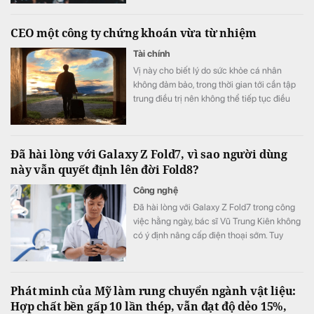
cuối năm.
CEO một công ty chứng khoán vừa từ nhiệm
Tài chính
Vị này cho biết lý do sức khỏe cá nhân
không đảm bảo, trong thời gian tới cần tập
trung điều trị nên không thể tiếp tục điều
hành.
Đã hài lòng với Galaxy Z Fold7, vì sao người dùng
này vẫn quyết định lên đời Fold8?
Công nghệ
Đã hài lòng với Galaxy Z Fold7 trong công
việc hằng ngày, bác sĩ Vũ Trung Kiên không
có ý định nâng cấp điện thoại sớm. Tuy
nhiên, Galaxy Z Fold8 vẫn khiến anh quyết
định đặt cọc sớm sau khi ra mắt nhờ những
thay đổi đánh trúng nhu cầu sử dụng thực
Phát minh của Mỹ làm rung chuyển ngành vật liệu:
tế.
Hợp chất bền gấp 10 lần thép, vẫn đạt độ dẻo 15%,