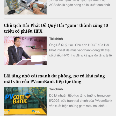
ACB vẫn là ngân hàng có lãi suất cao nhất
với 7,8%/năm cho kỳ hạn 12 tháng, trong khi
LPBank duy trì mức 7,3%/năm và có 8 ngân
hàng niêm yết lãi suất từ 7%/năm trở lên.
Chủ tịch Hải Phát Đỗ Quý Hải “gom” thành công 10
triệu cổ phiếu HPX
Tài chính
Ông Đỗ Quý Hải- Chủ tịch HĐQT của Hải
Phát Invest đã mua vào thành công 10 triệu
cổ phiếu HPX như đăng ký, qua đó tăng tỷ lệ
sở hữu lên mức 16,71% vốn.
Lãi tăng nhờ cắt mạnh dự phòng, nợ có khả năng
mất vốn của PVcomBank tiếp tục tăng
Tài chính
Dù lợi nhuận tiếp tục tăng trưởng trong quý
II/2026, bức tranh tài chính của PVcomBank
vẫn xuất hiện những gam màu trái chiều.
Động lực tăng trưởng lợi nhuận chủ yếu đến