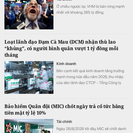
Ở chiều ngược lại, VHM bị bán ròng mạnh
nhất với khoảng 285 tỷ đồng.
Loạt lãnh đạo Đạm Cà Mau (DCM) nhận thù lao
“khủng”, có người bình quân vượt 1 tỷ đồng mỗi
tháng
Kinh doanh
Bên cạnh kết quả kinh doanh tăng trưởng
mạnh trong nửa đầu năm 2026, thu nhập
của dàn lãnh đạo CTCP - Tổng Công ty
Phân bón Dầu khí Cà Mau (Đạm Cà Mau,
HoSE: DCM) cũng tăng vọt so với cùng kỳ
năm trước. Có lãnh đạo nhận thù lao hơn 4
Bảo hiểm Quân đội (MIC) chốt ngày trả cổ tức bằng
tỷ đồng chỉ sau 6 tháng, đặc biệt có trường
tiền mặt tỷ lệ 10%
hợp bình quân vượt 1 tỷ đồng mỗi tháng.
Tài chính
Ngày 26/8/2026 tới đây, MIC sẽ chốt danh