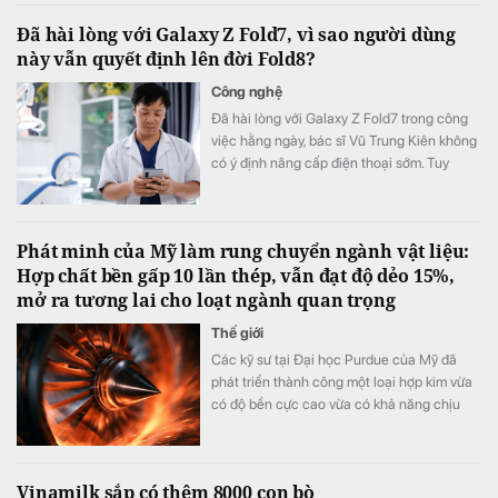
Đã hài lòng với Galaxy Z Fold7, vì sao người dùng
này vẫn quyết định lên đời Fold8?
Công nghệ
Đã hài lòng với Galaxy Z Fold7 trong công
việc hằng ngày, bác sĩ Vũ Trung Kiên không
có ý định nâng cấp điện thoại sớm. Tuy
nhiên, Galaxy Z Fold8 vẫn khiến anh quyết
định đặt cọc sớm sau khi ra mắt nhờ những
thay đổi đánh trúng nhu cầu sử dụng thực
Phát minh của Mỹ làm rung chuyển ngành vật liệu:
tế.
Hợp chất bền gấp 10 lần thép, vẫn đạt độ dẻo 15%,
mở ra tương lai cho loạt ngành quan trọng
Thế giới
Các kỹ sư tại Đại học Purdue của Mỹ đã
phát triển thành công một loại hợp kim vừa
có độ bền cực cao vừa có khả năng chịu
biến dạng tốt.
Vinamilk sắp có thêm 8000 con bò