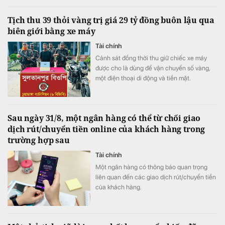
từ việc ngân hàng cắt giảm mạnh chi phí dự
phòng rủi ro tín dụng, trong khi quy mô nợ
Tịch thu 39 thỏi vàng trị giá 29 tỷ đồng buôn lậu qua
có khả năng mất vốn (nợ nhóm 5) tiếp tục
biên giới bằng xe máy
tăng gần 20%, lên sát 3.900 tỷ đồng.
Tài chính
Cảnh sát đồng thời thu giữ chiếc xe máy
được cho là dùng để vận chuyển số vàng,
một điện thoại di động và tiền mặt.
Sau ngày 31/8, một ngân hàng có thể từ chối giao
dịch rút/chuyển tiền online của khách hàng trong
trường hợp sau
Tài chính
Một ngân hàng có thông báo quan trọng
liên quan đến các giao dịch rút/chuyển tiền
của khách hàng.