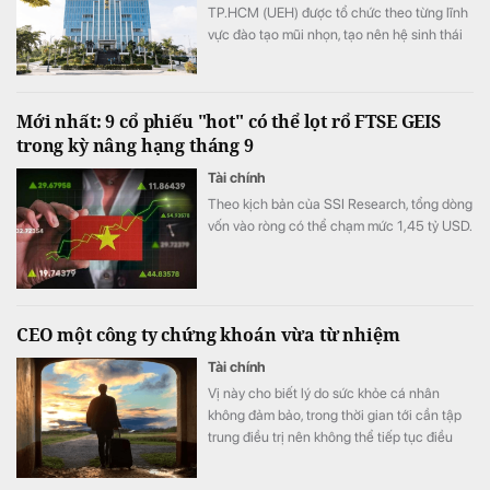
TP.HCM (UEH) được tổ chức theo từng lĩnh
vực đào tạo mũi nhọn, tạo nên hệ sinh thái
giáo dục đa ngành của nhà trường.
Mới nhất: 9 cổ phiếu "hot" có thể lọt rổ FTSE GEIS
trong kỳ nâng hạng tháng 9
Tài chính
Theo kịch bản của SSI Research, tổng dòng
vốn vào ròng có thể chạm mức 1,45 tỷ USD.
CEO một công ty chứng khoán vừa từ nhiệm
Tài chính
Vị này cho biết lý do sức khỏe cá nhân
không đảm bảo, trong thời gian tới cần tập
trung điều trị nên không thể tiếp tục điều
hành.