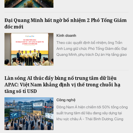
quy mô khoảng 800 ha đang được quy
hoạch trong đại đô thị Hạ Long Xanh,
Quảng Ninh.
Đại Quang Minh bất ngờ bổ nhiệm 2 Phó Tổng Giám
đốc mới
Kinh doanh
Theo các quyết định bổ nhiệm, ông Trần
Anh Long giữ chức Phó Tổng Giám đốc Đại
Quang Minh, phụ trách Dự án Hạ tầng giao
thông; ông Nguyễn Phi Hùng giữ chức Phó
Tổng Giám đốc Đại Quang Minh, phụ trách
Thi công xây dựng Bất động sản & Khu đô
Làn sóng AI thúc đẩy bùng nổ trung tâm dữ liệu
thị - Khu công nghiệp.
APAC: Việt Nam khẳng định vị thế trong chuỗi hạ
tầng số tỉ USD
Công nghệ
Đông Nam Á hiện chiếm tới 50% tổng công
suất trung tâm dữ liệu đang xây dựng tại
khu vực châu Á - Thái Bình Dương. Cùng
với sự bứt phá của Malaysia và Thái Lan,
Việt Nam cũng đang thu hút sự chú ý mạnh