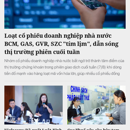
Loạt cổ phiếu doanh nghiệp nhà nước
BCM, GAS, GVR, SZC "tím lịm", dẫn sóng
thị trường phiên cuối tuần
Nhóm cổ phiếu doanh nghiệp nhà nước bất ngờ trở thành tâm điểm của
thị trường chứng khoán trong phiên giao dịch cuối tuần (7/8) khi dòng
tiền đổ mạnh vào hàng loạt mã vốn hóa lớn, giúp nhiều cổ phiếu đồng
loạt tăng kịch trần và đưa VN-Index đảo chiều tăng điểm sau khi mở cửa
trong sắc đỏ.