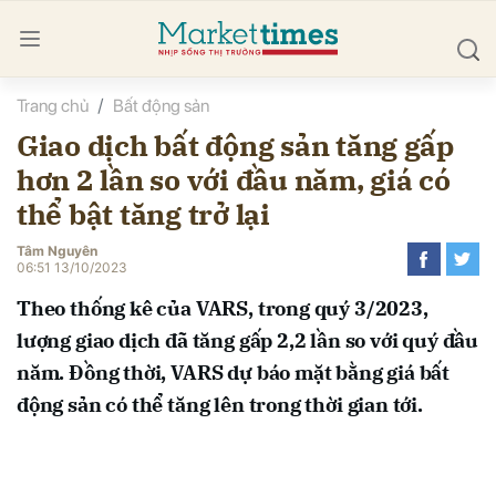
Trang chủ
Bất động sản
bình luận
Giao dịch bất động sản tăng gấp
hơn 2 lần so với đầu năm, giá có
thể bật tăng trở lại
Tâm Nguyên
06:51 13/10/2023
Theo thống kê của VARS, trong quý 3/2023,
Hủy
G
lượng giao dịch đã tăng gấp 2,2 lần so với quý đầu
năm. Đồng thời, VARS dự báo mặt bằng giá bất
động sản có thể tăng lên trong thời gian tới.