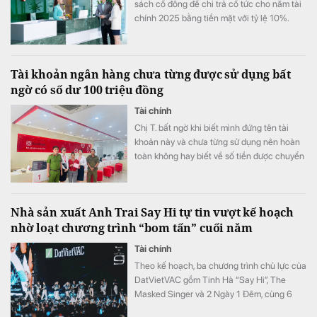
sách cổ đông để chi trả cổ tức cho năm tài
chính 2025 bằng tiền mặt với tỷ lệ 10%.
Tài khoản ngân hàng chưa từng được sử dụng bất
ngờ có số dư 100 triệu đồng
Tài chính
Chị T. bất ngờ khi biết mình đứng tên tài
khoản này và chưa từng sử dụng nên hoàn
toàn không hay biết về số tiền được chuyển
khoản vào.
Nhà sản xuất Anh Trai Say Hi tự tin vượt kế hoạch
nhờ loạt chương trình “bom tấn” cuối năm
Tài chính
Theo kế hoạch, ba chương trình chủ lực của
DatVietVAC gồm Tinh Hà “Say Hi”, The
Masked Singer và 2 Ngày 1 Đêm, cùng 6
concert đều được lên lịch phát sóng từ nửa