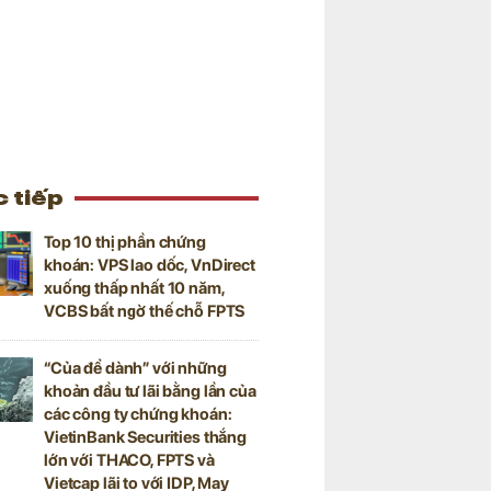
 tiếp
Top 10 thị phần chứng
khoán: VPS lao dốc, VnDirect
xuống thấp nhất 10 năm,
VCBS bất ngờ thế chỗ FPTS
“Của để dành” với những
khoản đầu tư lãi bằng lần của
các công ty chứng khoán:
VietinBank Securities thắng
lớn với THACO, FPTS và
Vietcap lãi to với IDP, May