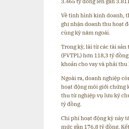
3.465 tỷ đồng lên gần 3.811
Về tình hình kinh doanh, t
ghi nhận doanh thu hoạt độ
cùng kỳ năm ngoái.
Trong kỳ, lãi từ các tài sản
(FVTPL) hơn 118,3 tỷ đồng, 
khoản cho vay và phải thu 
Ngoài ra, doanh nghiệp còn
hoạt động môi giới chứng 
thu từ nghiệp vụ lưu ký ch
tỷ đồng.
Chi phí hoạt động kỳ này t
mức gần 176,8 tỷ đồng. Kết