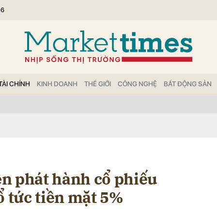
26
bình luận
TÀI CHÍNH
KINH DOANH
THẾ GIỚI
CÔNG NGHỆ
BẤT ĐỘNG SẢN
Hủy
G
n phát hành cổ phiếu
ổ tức tiền mặt 5%