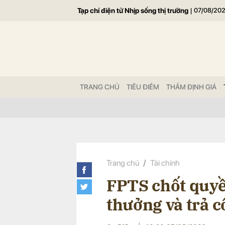
Tạp chí điện tử Nhịp sống thị trường
|
07/08/20
Gửi 
TRANG CHỦ
TIÊU ĐIỂM
THẨM ĐỊNH GIÁ
Trang chủ
Tài chính
FPTS chốt quyề
thưởng và trả c