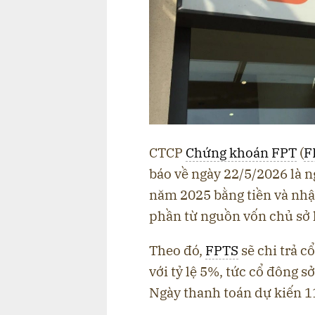
CTCP
Chứng khoán FPT
(
F
báo về ngày 22/5/2026 là n
năm 2025 bằng tiền và nhậ
phần từ nguồn vốn chủ sở
Theo đó,
FPTS
sẽ chi trả c
với tỷ lệ 5%, tức cổ đông 
Ngày thanh toán dự kiến 1