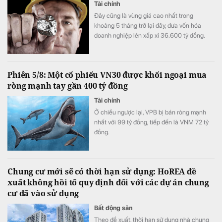
Tài chính
Đây cũng là vùng giá cao nhất trong
khoảng 5 tháng trở lại đây, đưa vốn hóa
doanh nghiệp lên xấp xỉ 36.600 tỷ đồng.
Phiên 5/8: Một cổ phiếu VN30 được khối ngoại mua
ròng mạnh tay gần 400 tỷ đồng
Tài chính
Ở chiều ngược lại, VPB bị bán ròng mạnh
nhất với 99 tỷ đồng, tiếp đến là VNM 72 tỷ
đồng.
Chung cư mới sẽ có thời hạn sử dụng: HoREA đề
xuất không hồi tố quy định đối với các dự án chung
cư đã vào sử dụng
Bất động sản
Theo đề xuất, thời hạn sử dụng nhà chung