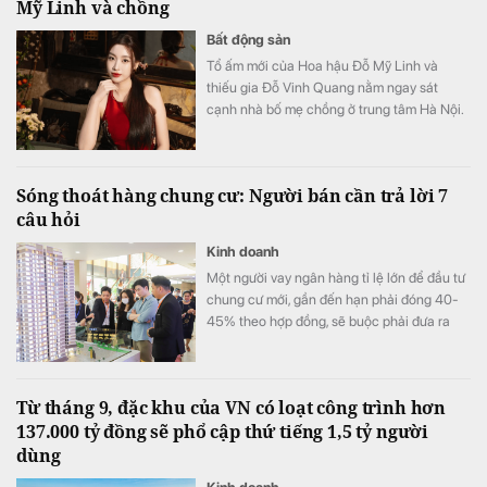
Mỹ Linh và chồng
Bất động sản
Tổ ấm mới của Hoa hậu Đỗ Mỹ Linh và
thiếu gia Đỗ Vinh Quang nằm ngay sát
cạnh nhà bố mẹ chồng ở trung tâm Hà Nội.
Sóng thoát hàng chung cư: Người bán cần trả lời 7
câu hỏi
Kinh doanh
Một người vay ngân hàng tỉ lệ lớn để đầu tư
chung cư mới, gần đến hạn phải đóng 40-
45% theo hợp đồng, sẽ buộc phải đưa ra
quyết định quan trọng: Thoát hay giữ hàng?
Từ tháng 9, đặc khu của VN có loạt công trình hơn
137.000 tỷ đồng sẽ phổ cập thứ tiếng 1,5 tỷ người
dùng