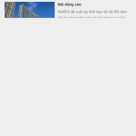
Bất động sản
HoREA đề xuất áp thời hạn tối đa 99 năm
chỉ áp dụng cho các dự án chung cư xây
mới, đồng thời quy định cụ thể quyền sở hữu
căn hộ chỉ chấm dứt khi công trình buộc
phải phá dỡ và cư dân không còn chiếm
hữu, sử dụng.
Hầm đường bộ qua đèo dài nhất Việt Nam, giúp rút
ngắn thời gian đi từ 2 giờ xuống 11 phút, do liên
danh Đèo Cả thi công đạt cột mốc quan trọng
Bất động sản
​Dự án Hầm đường bộ qua đèo Hoàng Liên
kết nối phường Sa Pa (tỉnh Lào Cai) và xã
Bình Lư (tỉnh Lai Châu) có tổng mức đầu tư
3.300 tỷ đồng.
Người từng chuyển tiền vào tài khoản số 0589090535
tại VPBank khẩn trương đến công an trình báo
Tài chính