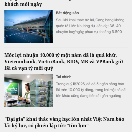
khách mỗi ngày
Bất động sản
Sau khi khai thác trở lại, Cảng hàng không
quốc tế Liên Khương dự kiến đạt 36-40
chuyến bay/ngày, phục vụ khoảng 6.800
lượt khách/ngày.
Mốc lợi nhuận 10.000 tỷ một năm đã là quá khứ,
Vietcombank, VietinBank, BIDV, MB và VPBank giờ
lãi cả vạn tỷ mỗi quý
Tài chính
Trong quý II/2026, đã có 5 ngân hàng báo
lãi trên 10.000 tỷ đồng, trong khi một số cái
tên khác cũng đang tiến rất gần ngưỡng
này, mở ra một "kỷ nguyên 10.000 tỷ đồng
mỗi quý" của ngành ngân hàng.
"Đại gia" khai thác vàng bạc lớn nhất Việt Nam báo
lãi kỷ lục, cổ phiếu lập tức "tím lịm"