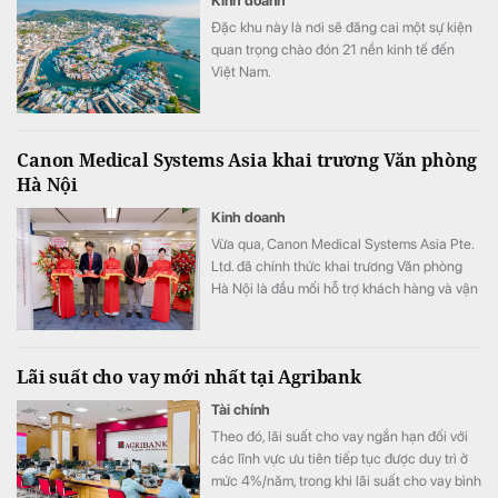
Kinh doanh
Đặc khu này là nơi sẽ đăng cai một sự kiện
quan trọng chào đón 21 nền kinh tế đến
Việt Nam.
Canon Medical Systems Asia khai trương Văn phòng
Hà Nội
Kinh doanh
Vừa qua, Canon Medical Systems Asia Pte.
Ltd. đã chính thức khai trương Văn phòng
Hà Nội là đầu mối hỗ trợ khách hàng và vận
hành kinh doanh, góp phần nâng cao năng
lực phục vụ các cơ sở y tế tại khu vực miền
Bắc.
Lãi suất cho vay mới nhất tại Agribank
Tài chính
Theo đó, lãi suất cho vay ngắn hạn đối với
các lĩnh vực ưu tiên tiếp tục được duy trì ở
mức 4%/năm, trong khi lãi suất cho vay bình