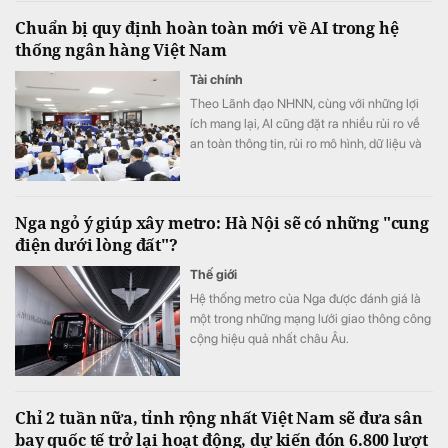
Chuẩn bị quy định hoàn toàn mới về AI trong hệ
thống ngân hàng Việt Nam
Tài chính
Theo Lãnh đạo NHNN, cùng với những lợi
ích mang lại, AI cũng đặt ra nhiều rủi ro về
an toàn thông tin, rủi ro mô hình, dữ liệu và
trách nhiệm trong quá trình ra quyết định
Nga ngỏ ý giúp xây metro: Hà Nội sẽ có những "cung
điện dưới lòng đất"?
Thế giới
Hệ thống metro của Nga được đánh giá là
một trong những mạng lưới giao thông công
cộng hiệu quả nhất châu Âu.
Chỉ 2 tuần nữa, tỉnh rộng nhất Việt Nam sẽ đưa sân
bay quốc tế trở lại hoạt động, dự kiến đón 6.800 lượt