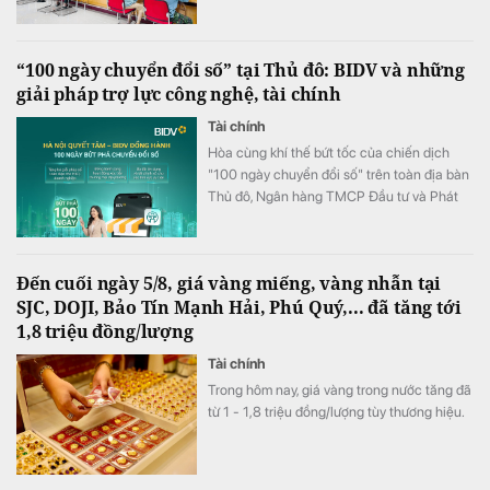
quân giảm xuống 8,51%/năm.
“100 ngày chuyển đổi số” tại Thủ đô: BIDV và những
giải pháp trợ lực công nghệ, tài chính
Tài chính
Hòa cùng khí thế bứt tốc của chiến dịch
"100 ngày chuyển đổi số" trên toàn địa bàn
Thủ đô, Ngân hàng TMCP Đầu tư và Phát
triển Việt Nam (BIDV) triển khai chương
trình hỗ trợ chuyển đổi số và tín dụng quy
mô lớn cho doanh nghiệp, hộ kinh doanh và
Đến cuối ngày 5/8, giá vàng miếng, vàng nhẫn tại
các đơn vị sự nghiệp.
SJC, DOJI, Bảo Tín Mạnh Hải, Phú Quý,... đã tăng tới
1,8 triệu đồng/lượng
Tài chính
Trong hôm nay, giá vàng trong nước tăng đã
từ 1 - 1,8 triệu đồng/lượng tùy thương hiệu.