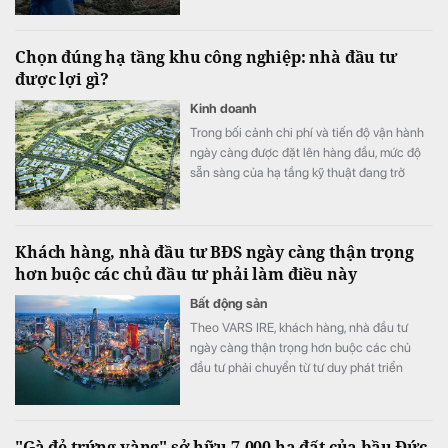
trên địa bàn hai phường Tây Tựu và Phú
Diễn.
Chọn đúng hạ tầng khu công nghiệp: nhà đầu tư
được lợi gì?
Kinh doanh
Trong bối cảnh chi phí và tiến độ vận hành
ngày càng được đặt lên hàng đầu, mức độ
sẵn sàng của hạ tầng kỹ thuật đang trở
thành một trong những tiêu chí quan trọng
khi doanh nghiệp lựa chọn khu công
nghiệp.
Khách hàng, nhà đầu tư BĐS ngày càng thận trọng
hơn buộc các chủ đầu tư phải làm điều này
Bất động sản
Theo VARS IRE, khách hàng, nhà đầu tư
ngày càng thận trọng hơn buộc các chủ
đầu tư phải chuyển từ tư duy phát triển
nhanh sang cạnh tranh bằng chất lượng
sản phẩm, trải nghiệm khách hàng và giá trị
gia tăng.
"Gà đẻ trứng vàng" sở hữu 7.000 ha đất của bầu Đức