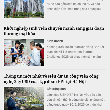
cư sẽ bao gồm căn hộ chung cư và các
phần diện tích khác trong nhà chung cư
như khu thương mại, dịch vụ, văn phòng,
officetel, condotel… theo niên hạn của công
trình xây dựng.
Khởi nghiệp sinh viên chuyển mạnh sang giai đoạn
thương mại hóa
Kinh doanh
Khoảng 90% dự án tham gia Vòng Bán kết
cuộc thi NTTU Innovation Startup
Challenge 2026 đã phát triển sản phẩm
mẫu và tiến hành kiểm chứng với người
dùng.
Thông tin mới nhất về siêu dự án công viên công
nghệ 2 tỷ USD của Tập đoàn FPT tại Hà Nội
Bất động sản
Lãnh đạo UBND TP Hà Nội yêu cầu các
đơn vị hoàn thành công tác giải phóng mặt
bằng trước ngày 30/9/2026 để triển khai
Khu công viên công nghệ số và hỗn hợp