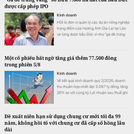
được cấp phép IPO
Kinh doanh
HGI là đơn vị quản lý các dự án nông nghiệp
trọng điểm của Hoàng Anh Gia Lai tại Lào
và từng được bầu Đức ví như “gà đẻ trứng
vàng” của tập đoàn.
Một cổ phiếu bất ngờ tăng giá thêm 77.500 đồng
trong phiên 5/8
Kinh doanh
Về kết quả kinh doanh quý 2/2026, doanh
thu thuần hợp nhất đạt 3.087 tỷ đồng, tăng
26% so với cùng kỳ. Lợi nhuận sau thuế ghi
nhận 467 tỷ đồng, so với mức 15 tỷ đồng
cùng kỳ.
Đề xuất niên hạn sử dụng chung cư mới tối đa 99
năm, không hồi tố với chung cư đã cấp sổ hồng lâu
dài