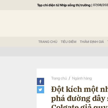
Tạp chí điện tử Nhịp sống thị trường
|
07/08/20
Gửi 
TRANG CHỦ
TIÊU ĐIỂM
THẨM ĐỊNH GIÁ
Trang chủ
Ngành hàng
Đột kích một nh
phá đường dây 
Colgate giả quy 