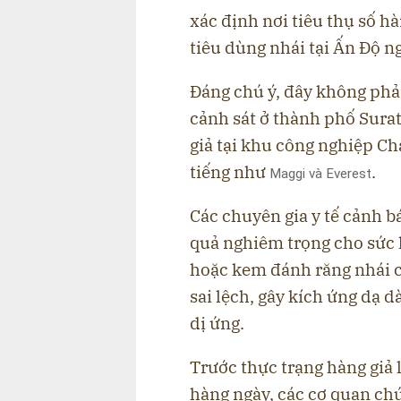
xác định nơi tiêu thụ số h
tiêu dùng nhái tại Ấn Độ n
Đáng chú ý, đây không phải
cảnh sát ở thành phố Sura
giả
tại khu công nghiệp Ch
tiếng như
.
Maggi và Everest
Các chuyên gia y tế cảnh b
quả nghiêm trọng
cho sức 
hoặc kem đánh răng nhái có
sai lệch, gây
kích ứng dạ d
dị ứng
.
Trước thực trạng hàng giả 
hàng ngày, các cơ quan ch