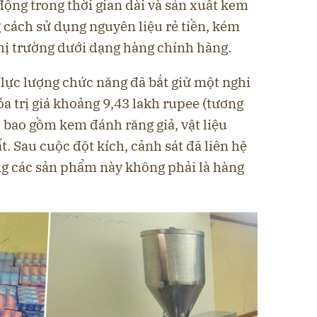
 động trong thời gian dài và sản xuất kem
g cách
sử dụng nguyên liệu rẻ tiền, kém
thị trường dưới dạng hàng chính hãng.
, lực lượng chức năng đã
bắt giữ một nghi
óa trị giá khoảng 9,43 lakh rupee
(tương
 bao gồm kem đánh răng giả, vật liệu
ất. Sau cuộc đột kích, cảnh sát đã liên hệ
ằng các sản phẩm này không phải là hàng