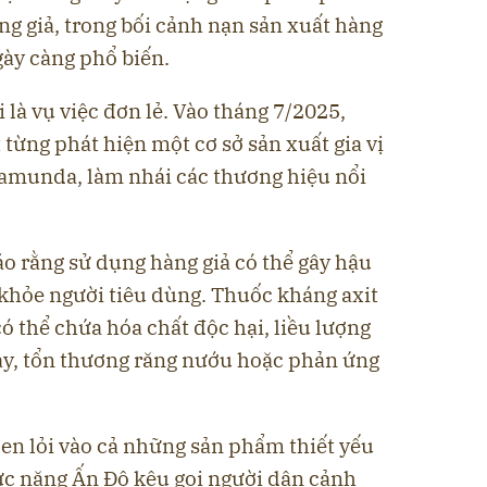
àng giả, trong bối cảnh nạn sản xuất hàng
gày càng phổ biến.
 là vụ việc đơn lẻ.
Vào tháng 7/2025
,
t từng
phát hiện một cơ sở sản xuất gia vị
amunda, làm nhái các thương hiệu nổi
áo rằng
sử dụng hàng giả có thể gây hậu
khỏe người tiêu dùng. Thuốc kháng axit
 thể chứa hóa chất độc hại, liều lượng
ày, tổn thương răng nướu hoặc phản ứng
len lỏi vào cả những sản phẩm thiết yếu
ức năng Ấn Độ kêu gọi người dân
cảnh