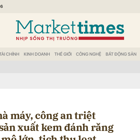
26
bình luận
TÀI CHÍNH
KINH DOANH
THẾ GIỚI
CÔNG NGHỆ
BẤT ĐỘNG SẢN
Hủy
G
à máy, công an triệt
sản xuất kem đánh răng
mô lớn, tịch thu loạt