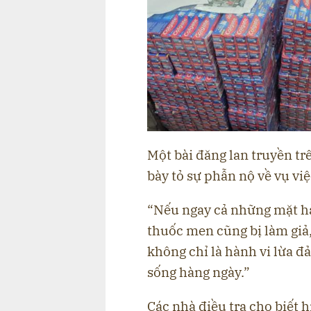
Một bài đăng lan truyền trê
bày tỏ sự phẫn nộ về vụ việ
“Nếu ngay cả những mặt h
thuốc men cũng bị làm giả,
không chỉ là hành vi lừa đ
sống hàng ngày.”
Các nhà điều tra cho biết 