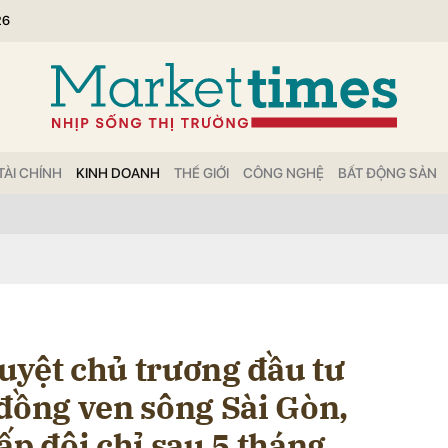
26
bình luận
TÀI CHÍNH
KINH DOANH
THẾ GIỚI
CÔNG NGHỆ
BẤT ĐỘNG SẢN
Hủy
G
uyệt chủ trương đầu tư
 đồng ven sông Sài Gòn,
ấp đôi chỉ sau 5 tháng