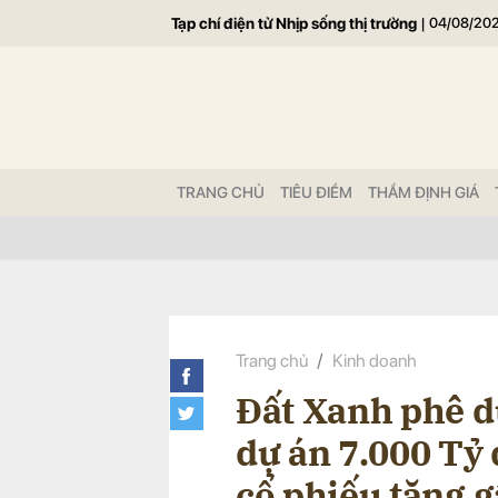
Tạp chí điện tử Nhịp sống thị trường
|
04/08/20
Gửi 
TRANG CHỦ
TIÊU ĐIỂM
THẨM ĐỊNH GIÁ
Trang chủ
Kinh doanh
Đất Xanh phê d
dự án 7.000 Tỷ
cổ phiếu tăng g