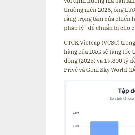
với định hướng mà ban lãnh
thường niên 2025, ông Lươ
rằng trọng tâm của chiến l
pháp lý” để chuẩn bị cho 
CTCK Vietcap (VCSC) trong
hàng của DXG sẽ tăng tốc tr
đồng (2025) và 19.800 tỷ đ
Privé và Gem Sky World (Đ