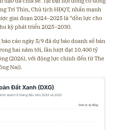
 đạo đã chia sẻ. Tại Đại hội đồng cổ đông
ng Trí Thìn, Chủ tịch HĐQT, nhấn mạnh
ược giai đoạn 2024–2025 là “dồn lực cho
chu kỳ phát triển 2025–2030.
 báo cáo ngày 5/9 đã dự báo doanh số bán
ong hai năm tới, lần lượt đạt 10.400 tỷ
ồng (2026), với động lực chính đến từ The
ồng Nai).