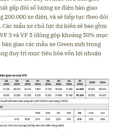
hất gấp đôi số lượng xe điện bàn giao
 200.000 xe điện, và sẽ tiếp tục theo dõi
ô. Các mẫu xe chủ lực dự kiến sẽ bao gồm
 VF 3 và VF 5 (đóng góp khoảng 50% mục
ệc bàn giao các mẫu xe Green mới trong
ng duy trì mục tiêu hòa vốn lợi nhuận