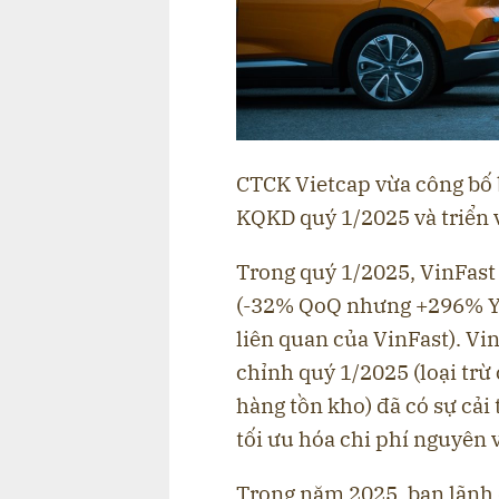
CTCK Vietcap vừa công bố 
KQKD quý 1/2025 và triển 
Trong quý 1/2025, VinFast 
(-32% QoQ nhưng +296% Yo
liên quan của VinFast). Vi
chỉnh quý 1/2025 (loại trừ c
hàng tồn kho) đã có sự cải 
tối ưu hóa chi phí nguyên v
Trong năm 2025, ban lãnh 