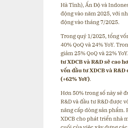
Hà Tĩnh), Ấn Độ và Indones
động vào năm 2025, với nhà
động vào tháng 7/2025.
Trong quý 1/2025, tổng vố
40% QoQ và 24% YoY. Trong 
giảm 25% QoQ và 22% YoY
tư XDCB và R&D sẽ cao hơn
vốn đầu tư XDCB và R&D 
(+62% YoY)
.
Hơn 50% trong số này sẽ đ
R&D và đầu tư R&D được vố
nâng cấp dòng sản phẩm. Ph
XDCB cho phát triển nhà m
cuối của việc xây dựng cá