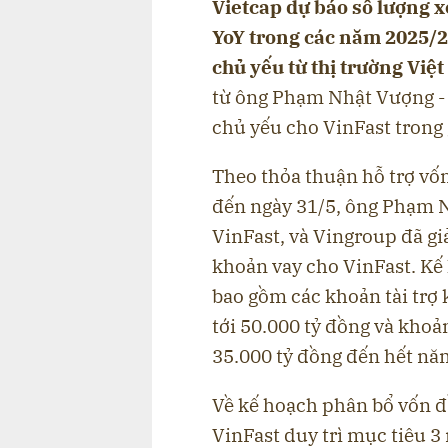
Vietcap dự báo số lượng 
YoY trong các năm 2025/26
chủ yếu từ thị trường Việ
từ ông Phạm Nhật Vượng - 
chủ yếu cho VinFast trong 
Theo thỏa thuận hỗ trợ vố
đến ngày 31/5, ông Phạm N
VinFast, và Vingroup đã gi
khoản vay cho VinFast. Kế
bao gồm các khoản tài trợ 
tới 50.000 tỷ đồng và khoả
35.000 tỷ đồng đến hết nă
Về kế hoạch phân bổ vốn đ
VinFast duy trì mục tiêu 3