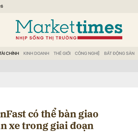
26
bình luận
TÀI CHÍNH
KINH DOANH
THẾ GIỚI
CÔNG NGHỆ
BẤT ĐỘNG SẢN
Hủy
G
nFast có thể bàn giao
n xe trong giai đoạn