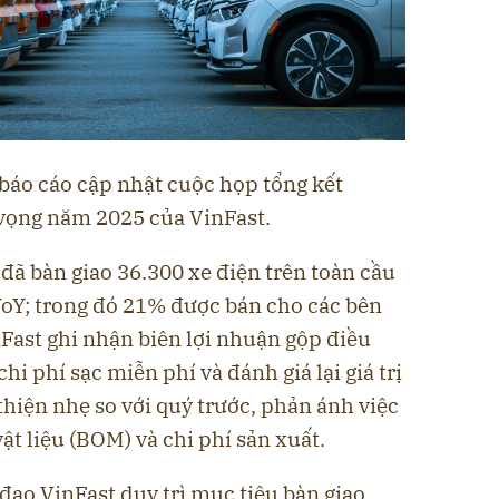
báo cáo cập nhật cuộc họp tổng kết
vọng năm 2025 của VinFast.
đã bàn giao 36.300 xe điện trên toàn cầu
Y; trong đó 21% được bán cho các bên
nFast ghi nhận biên lợi nhuận gộp điều
hi phí sạc miễn phí và đánh giá lại giá trị
thiện nhẹ so với quý trước, phản ánh việc
ật liệu (BOM) và chi phí sản xuất.
đạo VinFast duy trì mục tiêu bàn giao