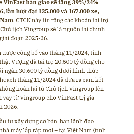
xe VinFast bàn giao sẽ tăng 39%/24%
, lần lượt đạt 135.000 và 167.000 xe,
t Nam
. CTCK này tin rằng các khoản tài trợ
Chủ tịch Vingroup sẽ là nguồn tài chính
giai đoạn 2025-26.
n được công bố vào tháng 11/2024, tính
hật Vượng đã tài trợ 20.500 tỷ đồng cho
ải ngân 30.600 tỷ đồng dưới hình thức
 hoạch tháng 11/2024 đã đưa ra cam kết
không hoàn lại từ Chủ tịch Vingroup lên
n vay từ Vingroup cho VinFast trị giá
m 2026.
ầu tư xây dựng cơ bản, ban lãnh đạo
 nhà máy lắp ráp mới – tại Việt Nam (tỉnh