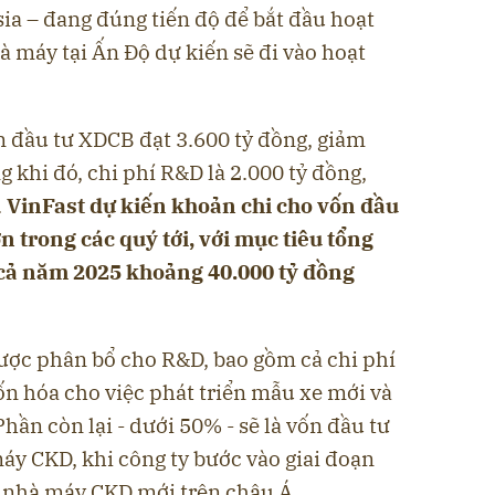
ia – đang đúng tiến độ để bắt đầu hoạt
 máy tại Ấn Độ dự kiến sẽ đi vào hoạt
n đầu tư XDCB đạt 3.600 tỷ đồng, giảm
khi đó, chi phí R&D là 2.000 tỷ đồng,
.
VinFast dự kiến khoản chi cho vốn đầu
 trong các quý tới, với mục tiêu tổng
cả năm 2025 khoảng 40.000 tỷ đồng
ược phân bổ cho R&D, bao gồm cả chi phí
n hóa cho việc phát triển mẫu xe mới và
ần còn lại - dưới 50% - sẽ là vốn đầu tư
áy CKD, khi công ty bước vào giai đoạn
c nhà máy CKD mới trên châu Á.