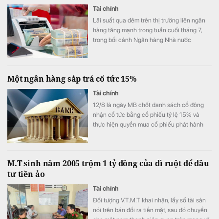
Tài chính
Lãi suất qua đêm trên thị trường liên ngân
hàng tăng mạnh trong tuần cuối tháng 7,
trong bối cảnh Ngân hàng Nhà nước
(NHNN) bơm ròng hơn 12.300 tỷ đồng qua
kênh thị trường mở nhằm hỗ trợ thanh
khoản hệ thống.
Một ngân hàng sắp trả cổ tức 15%
Tài chính
12/8 là ngày MB chốt danh sách cổ đông
nhận cổ tức bằng cổ phiếu tỷ lệ 15% và
thực hiện quyền mua cổ phiếu phát hành
thêm.
M.T sinh năm 2005 trộm 1 tỷ đồng của dì ruột để đầu
tư tiền ảo
Tài chính
Đối tượng V.T.M.T khai nhận, lấy số tài sản
nói trên bán đổi ra tiền mặt, sau đó chuyển