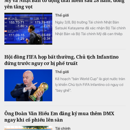
Mỹ và Nhật Bản có động thái hiếm sau 28 năm, đồng
yên tăng vọt
Thế giới
Ngày 3/8, Bộ trưởng Tài chính Nhật Bản
Satsuki Katayama đã xác nhận Bộ Tài chính
Nhật Bản và Bộ Tài chính Mỹ đã can thiêp
vào thị trường để hỗ trợ đồng yên.
Hội đồng FIFA họp bất thường, Chủ tịch Infantino
đứng trước nguy cơ bị phế truất
Thế giới
Kế hoạch "bán World Cup" là giọt nước tràn
ly khiến Chủ tịch FiFA Infantino có nguy cơ
"bay ghế".
Ông Đoàn Văn Hiểu Em đăng ký mua thêm DMX
ngay khi cổ phiếu lên sàn
Tài chính