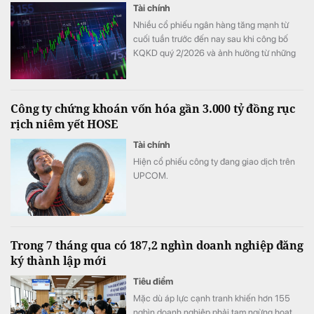
Tài chính
Nhiều cổ phiếu ngân hàng tăng mạnh từ
cuối tuần trước đến nay sau khi công bố
KQKD quý 2/2026 và ảnh hưởng từ những
thay đổi mới nhất trong cách tính LDR.
Công ty chứng khoán vốn hóa gần 3.000 tỷ đồng rục
rịch niêm yết HOSE
Tài chính
Hiện cổ phiếu công ty đang giao dịch trên
UPCOM.
Trong 7 tháng qua có 187,2 nghìn doanh nghiệp đăng
ký thành lập mới
Tiêu điểm
Mặc dù áp lực cạnh tranh khiến hơn 155
nghìn doanh nghiệp phải tạm ngừng hoạt