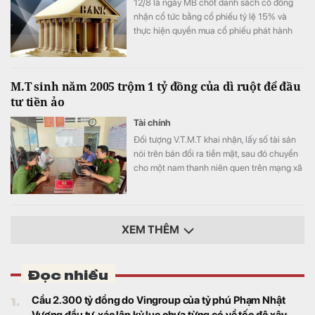
12/8 là ngày MB chốt danh sách cổ đông
nhận cổ tức bằng cổ phiếu tỷ lệ 15% và
thực hiện quyền mua cổ phiếu phát hành
thêm.
M.T sinh năm 2005 trộm 1 tỷ đồng của dì ruột để đầu
tư tiền ảo
Tài chính
Đối tượng V.T.M.T khai nhận, lấy số tài sản
nói trên bán đổi ra tiền mặt, sau đó chuyển
cho một nam thanh niên quen trên mạng xã
hội để đầu tư tiền ảo.
XEM THÊM
Đọc nhiều
1.
Cầu 2.300 tỷ đồng do Vingroup của tỷ phú Phạm Nhật