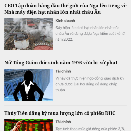
CEO Tập đoàn hàng đầu thế giới của Nga lên tiếng về
Invest.
Nhà máy điện hạt nhân lớn nhất châu Âu
Kinh doanh
Đây hiện là cơ sở hạt nhân lớn nhất của
châu Âu và đang được Nga kiểm soát kể từ
năm 2022.
Nữ Tổng Giám đốc sinh năm 1976 vừa bị xử phạt
Tài chính
Vị này đã thực hiện hợp đồng, giao dịch khi
chưa được Đại hội đồng cổ đông chấp
thuận.
Thủy Tiên đăng ký mua lượng lớn cổ phiếu DHC
Tài chính
Tạm tính theo mức giá đóng cửa phiên 3/8,