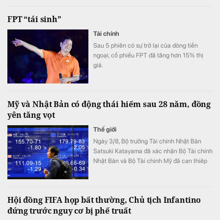
FPT “tái sinh”
Tài chính
Sau 5 phiên có sự trở lại của dòng tiền
ngoại, cổ phiếu FPT đã tăng hơn 15% thị
giá.
Mỹ và Nhật Bản có động thái hiếm sau 28 năm, đồng
yên tăng vọt
Thế giới
Ngày 3/8, Bộ trưởng Tài chính Nhật Bản
Satsuki Katayama đã xác nhận Bộ Tài chính
Nhật Bản và Bộ Tài chính Mỹ đã can thiêp
vào thị trường để hỗ trợ đồng yên.
Hội đồng FIFA họp bất thường, Chủ tịch Infantino
đứng trước nguy cơ bị phế truất