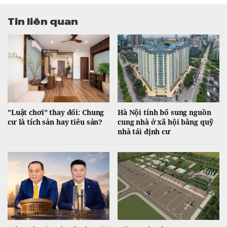
Tin liên quan
"Luật chơi" thay đổi: Chung
Hà Nội tính bổ sung nguồn
cư là tích sản hay tiêu sản?
cung nhà ở xã hội bằng quỹ
nhà tái định cư