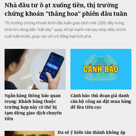
Nhà đầu tư ồ ạt xuống tiền, thị trường
chứng khoán "thăng hoa" phiên đầu tuần
Thị trường chứng khoán khởi đầu tuần giao dịch mới (3/8) đầy hứng
khởi khi dòng tiền “bắt đáy” quay trở lại mạnh mẽ sau nhịp điều chỉnh
cuối tuần trước, giúp các chỉ số đồng loạt bứt phá.
Ngân hàng thông báo quan
Cảnh báo thủ đoạn giả danh
trọng: Khách hàng thuộc
cán bộ công an đặt mua hàng
trường hợp này có thể bị
để lừa tiền cọc
tạm dừng giao dịch chuyển
tiền
Đa số ý kiến tán thành không áp