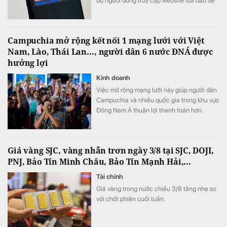
dụ người dùng truy cập website lừa đảo để
chiếm đoạt thông tin.
Campuchia mở rộng kết nối 1 mạng lưới với Việt
Nam, Lào, Thái Lan…, người dân 6 nước ĐNÁ được
hưởng lợi
Kinh doanh
Việc mở rộng mạng lưới này giúp người dân
Campuchia và nhiều quốc gia trong khu vực
Đông Nam Á thuận lợi thanh toán hơn.
Giá vàng SJC, vàng nhẫn trơn ngày 3/8 tại SJC, DOJI,
PNJ, Bảo Tín Minh Châu, Bảo Tín Mạnh Hải,...
Tài chính
Giá vàng trong nước chiều 3/8 tăng nhẹ so
với chốt phiên cuối tuần.