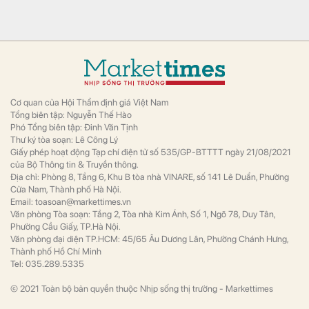
Cơ quan của Hội Thẩm định giá Việt Nam
Tổng biên tập: Nguyễn Thế Hào
Phó Tổng biên tập: Đinh Văn Tịnh
Thư ký tòa soạn: Lê Công Lý
Giấy phép hoạt động Tạp chí điện tử số 535/GP-BTTTT ngày 21/08/2021
của Bộ Thông tin & Truyền thông.
Địa chỉ: Phòng 8, Tầng 6, Khu B tòa nhà VINARE, số 141 Lê Duẩn, Phường
Cửa Nam, Thành phố Hà Nội.
Email: toasoan@markettimes.vn
Văn phòng Tòa soạn: Tầng 2, Tòa nhà Kim Ánh, Số 1, Ngõ 78, Duy Tân,
Phường Cầu Giấy, TP.Hà Nội.
Văn phòng đại diện TP.HCM: 45/65 Âu Dương Lân, Phường Chánh Hưng,
Thành phố Hồ Chí Minh
Tel: 035.289.5335
© 2021 Toàn bộ bản quyền thuộc Nhịp sống thị trường - Markettimes