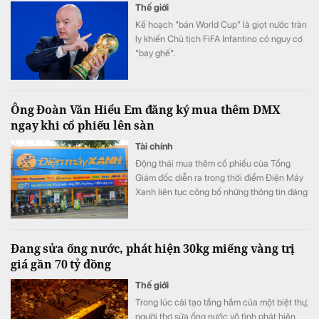
Thế giới
Kế hoạch "bán World Cup" là giọt nước tràn
ly khiến Chủ tịch FiFA Infantino có nguy cơ
"bay ghế".
Ông Đoàn Văn Hiểu Em đăng ký mua thêm DMX
ngay khi cổ phiếu lên sàn
Tài chính
Động thái mua thêm cổ phiếu của Tổng
Giám đốc diễn ra trong thời điểm Điện Máy
Xanh liên tục công bố những thông tin đáng
chú ý trước ngày lên sàn.
Đang sửa ống nước, phát hiện 30kg miếng vàng trị
giá gần 70 tỷ đồng
Thế giới
Trong lúc cải tạo tầng hầm của một biệt thự,
người thợ sửa ống nước vô tình phát hiện