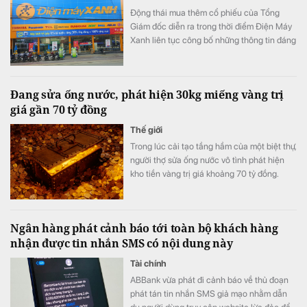
Động thái mua thêm cổ phiếu của Tổng
Giám đốc diễn ra trong thời điểm Điện Máy
Xanh liên tục công bố những thông tin đáng
chú ý trước ngày lên sàn.
Đang sửa ống nước, phát hiện 30kg miếng vàng trị
giá gần 70 tỷ đồng
Thế giới
Trong lúc cải tạo tầng hầm của một biệt thự,
người thợ sửa ống nước vô tình phát hiện
kho tiền vàng trị giá khoảng 70 tỷ đồng.
Ngân hàng phát cảnh báo tới toàn bộ khách hàng
nhận được tin nhắn SMS có nội dung này
Tài chính
ABBank vừa phát đi cảnh báo về thủ đoạn
phát tán tin nhắn SMS giả mạo nhằm dẫn