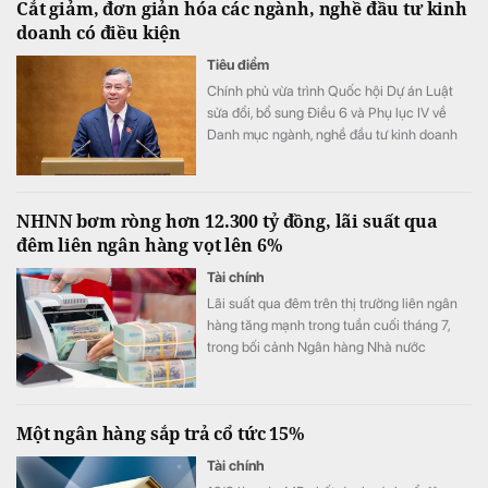
Cắt giảm, đơn giản hóa các ngành, nghề đầu tư kinh
doanh có điều kiện
Tiêu điểm
Chính phủ vừa trình Quốc hội Dự án Luật
sửa đổi, bổ sung Điều 6 và Phụ lục IV về
Danh mục ngành, nghề đầu tư kinh doanh
có điều kiện của Luật Đầu tư với mục tiêu
giảm gánh nặng cho doanh nghiệp, tạo môi
trường đầu tư kinh doanh thông thoáng,
NHNN bơm ròng hơn 12.300 tỷ đồng, lãi suất qua
minh bạch.
đêm liên ngân hàng vọt lên 6%
Tài chính
Lãi suất qua đêm trên thị trường liên ngân
hàng tăng mạnh trong tuần cuối tháng 7,
trong bối cảnh Ngân hàng Nhà nước
(NHNN) bơm ròng hơn 12.300 tỷ đồng qua
kênh thị trường mở nhằm hỗ trợ thanh
khoản hệ thống.
Một ngân hàng sắp trả cổ tức 15%
Tài chính