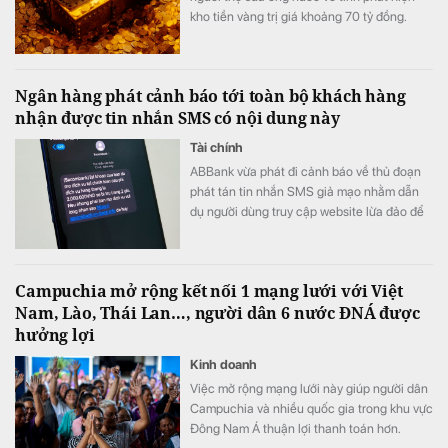
kho tiền vàng trị giá khoảng 70 tỷ đồng.
Ngân hàng phát cảnh báo tới toàn bộ khách hàng
nhận được tin nhắn SMS có nội dung này
Tài chính
ABBank vừa phát đi cảnh báo về thủ đoạn
phát tán tin nhắn SMS giả mạo nhằm dẫn
dụ người dùng truy cập website lừa đảo để
chiếm đoạt thông tin.
Campuchia mở rộng kết nối 1 mạng lưới với Việt
Nam, Lào, Thái Lan…, người dân 6 nước ĐNÁ được
hưởng lợi
Kinh doanh
Việc mở rộng mạng lưới này giúp người dân
Campuchia và nhiều quốc gia trong khu vực
Đông Nam Á thuận lợi thanh toán hơn.