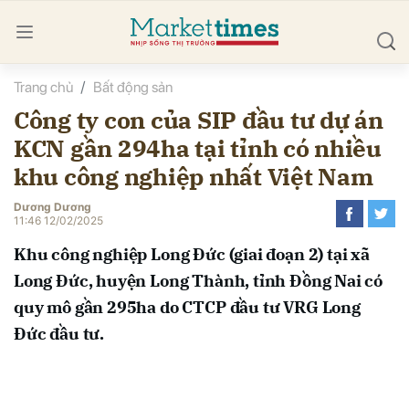
Trang chủ
Bất động sản
bình luận
Công ty con của SIP đầu tư dự án
KCN gần 294ha tại tỉnh có nhiều
khu công nghiệp nhất Việt Nam
Dương Dương
11:46 12/02/2025
Khu công nghiệp Long Đức (giai đoạn 2) tại xã
Hủy
G
Long Đức, huyện Long Thành, tỉnh Đồng Nai có
quy mô gần 295ha do CTCP đầu tư VRG Long
Đức đầu tư.