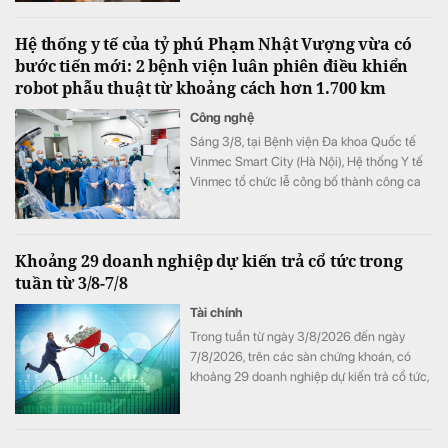
Hệ thống y tế của tỷ phú Phạm Nhật Vượng vừa có
bước tiến mới: 2 bệnh viện luân phiên điều khiển
robot phẫu thuật từ khoảng cách hơn 1.700 km
Công nghệ
Sáng 3/8, tại Bệnh viện Đa khoa Quốc tế
Vinmec Smart City (Hà Nội), Hệ thống Y tế
Vinmec tổ chức lễ công bố thành công ca
phẫu thuật robot từ xa hai chiều đầu tiên tại
Việt Nam.
Khoảng 29 doanh nghiệp dự kiến trả cổ tức trong
tuần từ 3/8-7/8
Tài chính
Trong tuần từ ngày 3/8/2026 đến ngày
7/8/2026, trên các sàn chứng khoán, có
khoảng 29 doanh nghiệp dự kiến trả cổ tức,
trong đó, Cơ khí Phổ Yên trả cổ tức bằng
tiền tỷ lệ lên đến 100%.