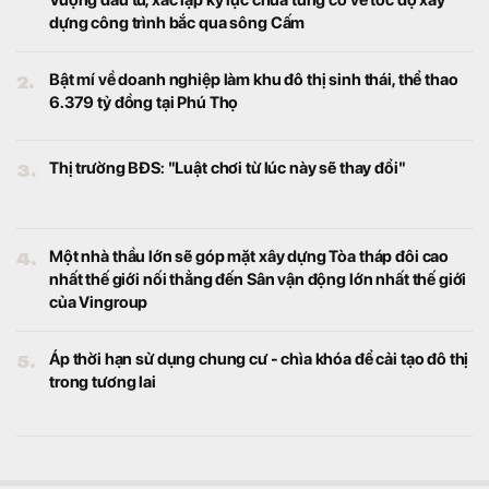
Vượng đầu tư, xác lập kỷ lục chưa từng có về tốc độ xây
dựng công trình bắc qua sông Cấm
2.
Bật mí về doanh nghiệp làm khu đô thị sinh thái, thể thao
6.379 tỷ đồng tại Phú Thọ
3.
Thị trường BĐS: "Luật chơi từ lúc này sẽ thay đổi"
4.
Một nhà thầu lớn sẽ góp mặt xây dựng Tòa tháp đôi cao
nhất thế giới nối thẳng đến Sân vận động lớn nhất thế giới
của Vingroup
5.
Áp thời hạn sử dụng chung cư - chìa khóa để cải tạo đô thị
trong tương lai