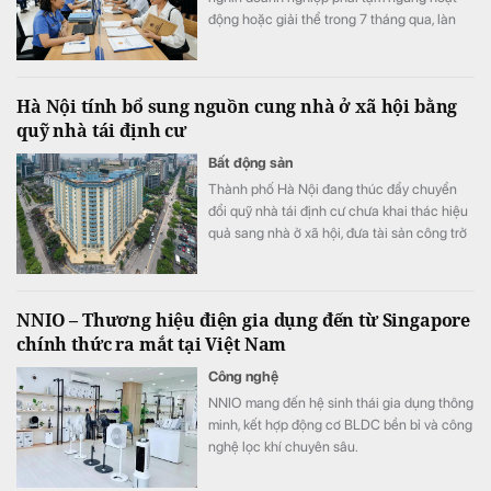
động hoặc giải thể trong 7 tháng qua, làn
sóng kinh doanh mới vẫn duy trì nhịp độ tích
cực với 187,2 nghìn doanh nghiệp thành lập
mới và quay trở lại thị trường, tăng 7,5% so
Hà Nội tính bổ sung nguồn cung nhà ở xã hội bằng
với cùng kỳ năm trước.
quỹ nhà tái định cư
Bất động sản
Thành phố Hà Nội đang thúc đẩy chuyển
đổi quỹ nhà tái định cư chưa khai thác hiệu
quả sang nhà ở xã hội, đưa tài sản công trở
lại sử dụng, bổ sung nguồn cung cho thị
trường.
NNIO – Thương hiệu điện gia dụng đến từ Singapore
chính thức ra mắt tại Việt Nam
Công nghệ
NNIO mang đến hệ sinh thái gia dụng thông
minh, kết hợp động cơ BLDC bền bỉ và công
nghệ lọc khí chuyên sâu.