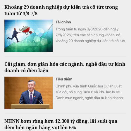
Khoảng 29 doanh nghiệp dự kiến trả cổ tức trong
tuần từ 3/8-7/8
Tài chính
Trong tuần từ ngày 3/8/2026 đến ngày
7/8/2026, trên các sàn chứng khoán, có
khoảng 29 doanh nghiệp dự kiến trả cổ tức,
trong đó, Cơ khí Phổ Yên trả cổ tức bằng
tiền tỷ lệ lên đến 100%.
Cắt giảm, đơn giản hóa các ngành, nghề đầu tư kinh
doanh có điều kiện
Tiêu điểm
Chính phủ vừa trình Quốc hội Dự án Luật
sửa đổi, bổ sung Điều 6 và Phụ lục IV về
Danh mục ngành, nghề đầu tư kinh doanh
có điều kiện của Luật Đầu tư với mục tiêu
giảm gánh nặng cho doanh nghiệp, tạo môi
trường đầu tư kinh doanh thông thoáng,
NHNN bơm ròng hơn 12.300 tỷ đồng, lãi suất qua
minh bạch.
đêm liên ngân hàng vọt lên 6%