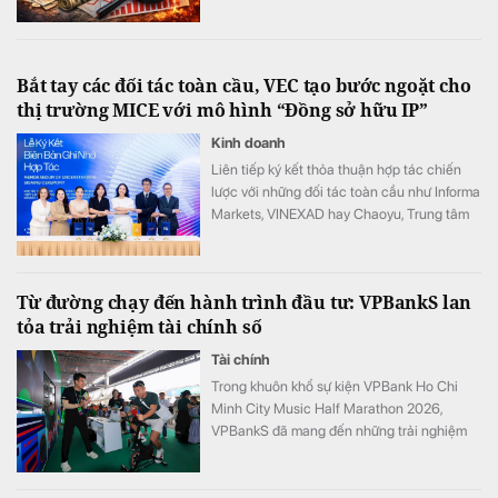
Bắt tay các đối tác toàn cầu, VEC tạo bước ngoặt cho
thị trường MICE với mô hình “Đồng sở hữu IP”
Kinh doanh
Liên tiếp ký kết thỏa thuận hợp tác chiến
lược với những đối tác toàn cầu như Informa
Markets, VINEXAD hay Chaoyu, Trung tâm
Triển lãm Việt Nam (VEC) vừa tạo ra bước
ngoặt cho thị trường MICE (hội nghị, triển
lãm, sự kiện).
Từ đường chạy đến hành trình đầu tư: VPBankS lan
tỏa trải nghiệm tài chính số
Tài chính
Trong khuôn khổ sự kiện VPBank Ho Chi
Minh City Music Half Marathon 2026,
VPBankS đã mang đến những trải nghiệm
đầu tư gần gũi thông qua chuỗi hoạt động
giải trí hấp dẫn và cơ hội khám phá nền
tảng dịch vụ đầu tư số hiện đại – NEO