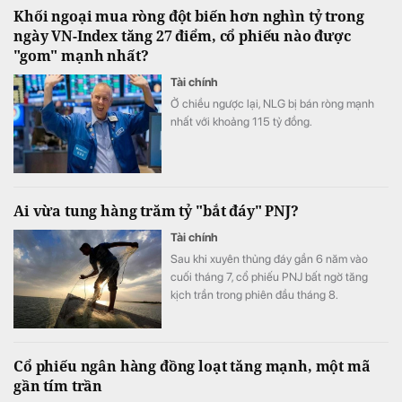
Khối ngoại mua ròng đột biến hơn nghìn tỷ trong
ngày VN-Index tăng 27 điểm, cổ phiếu nào được
"gom" mạnh nhất?
Tài chính
Ở chiều ngược lại, NLG bị bán ròng mạnh
nhất với khoảng 115 tỷ đồng.
Ai vừa tung hàng trăm tỷ "bắt đáy" PNJ?
Tài chính
Sau khi xuyên thủng đáy gần 6 năm vào
cuối tháng 7, cổ phiếu PNJ bất ngờ tăng
kịch trần trong phiên đầu tháng 8.
Cổ phiếu ngân hàng đồng loạt tăng mạnh, một mã
gần tím trần