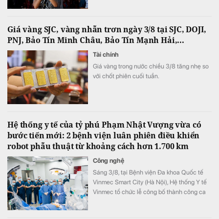
Giá vàng SJC, vàng nhẫn trơn ngày 3/8 tại SJC, DOJI,
PNJ, Bảo Tín Minh Châu, Bảo Tín Mạnh Hải,...
Tài chính
Giá vàng trong nước chiều 3/8 tăng nhẹ so
với chốt phiên cuối tuần.
Hệ thống y tế của tỷ phú Phạm Nhật Vượng vừa có
bước tiến mới: 2 bệnh viện luân phiên điều khiển
robot phẫu thuật từ khoảng cách hơn 1.700 km
Công nghệ
Sáng 3/8, tại Bệnh viện Đa khoa Quốc tế
Vinmec Smart City (Hà Nội), Hệ thống Y tế
Vinmec tổ chức lễ công bố thành công ca
phẫu thuật robot từ xa hai chiều đầu tiên tại
Việt Nam.