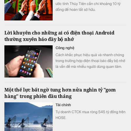
ước tính Thủy Tiên cần chi khoảng 10 tỷ
đồng để hoàn tất sở hữu.
Lời khuyên cho những ai có điện thoại Android
thường xuyên báo đầy bộ nhớ
Công nghệ
Cách khắc phục hiệu quả và nhanh chóng
trong trường hợp điện thoại báo đầy bộ nhớ
là vấn đề mà nhiều người dùng quan tâm.
Một thế lực bất ngờ tung hơn nửa nghìn tỷ "gom
hàng" trong phiên đầu tháng
Tài chính
Tự doanh CTCK mua ròng 545 tỷ đồng trên
HOSE.