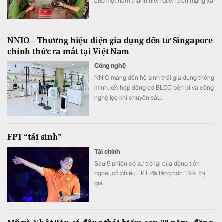
cho một nam thanh niên quen trên mạng xã
hội để đầu tư tiền ảo.
NNIO – Thương hiệu điện gia dụng đến từ Singapore
chính thức ra mắt tại Việt Nam
Công nghệ
NNIO mang đến hệ sinh thái gia dụng thông
minh, kết hợp động cơ BLDC bền bỉ và công
nghệ lọc khí chuyên sâu.
FPT “tái sinh”
Tài chính
Sau 5 phiên có sự trở lại của dòng tiền
ngoại, cổ phiếu FPT đã tăng hơn 15% thị
giá.