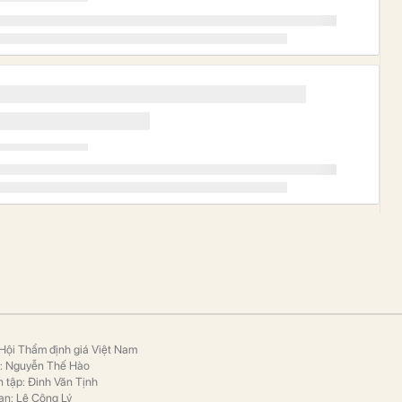
Hội Thẩm định giá Việt Nam
p: Nguyễn Thế Hào
 tập: Đinh Văn Tịnh
ạn: Lê Công Lý