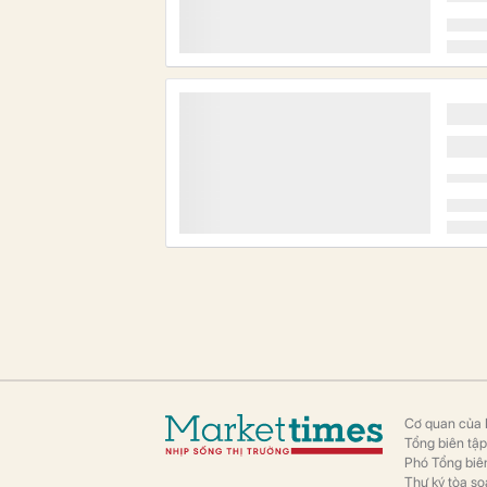
Cơ quan của 
Tổng biên tậ
Phó Tổng biên
Thư ký tòa so