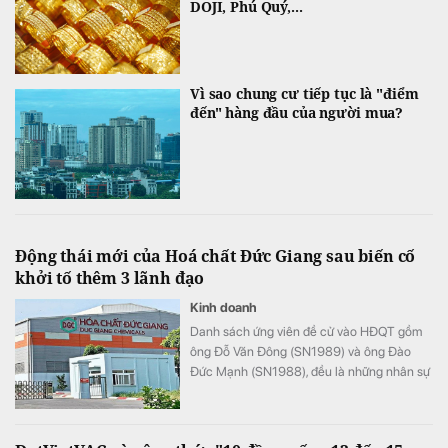
DOJI, Phú Quý,...
Vì sao chung cư tiếp tục là "điểm
đến" hàng đầu của người mua?
Động thái mới của Hoá chất Đức Giang sau biến cố
khởi tố thêm 3 lãnh đạo
Kinh doanh
Danh sách ứng viên đề cử vào HĐQT gồm
ông Đỗ Văn Đông (SN1989) và ông Đào
Đức Mạnh (SN1988), đều là những nhân sự
đang đảm nhiệm các vị trí quản lý tại tập
đoàn.