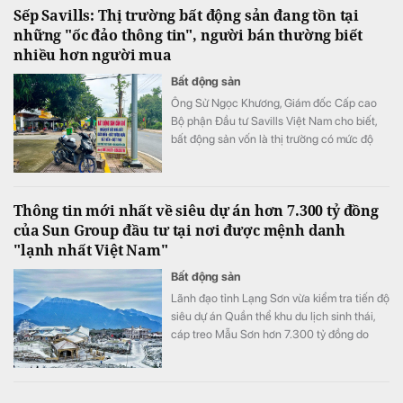
Sếp Savills: Thị trường bất động sản đang tồn tại
những "ốc đảo thông tin", người bán thường biết
nhiều hơn người mua
Bất động sản
Ông Sử Ngọc Khương, Giám đốc Cấp cao
Bộ phận Đầu tư Savills Việt Nam cho biết,
bất động sản vốn là thị trường có mức độ
bất cân xứng thông tin cao khi người bán
thường nắm nhiều thông tin hơn người mua.
Thông tin mới nhất về siêu dự án hơn 7.300 tỷ đồng
của Sun Group đầu tư tại nơi được mệnh danh
"lạnh nhất Việt Nam"
Bất động sản
Lãnh đạo tỉnh Lạng Sơn vừa kiểm tra tiến độ
siêu dự án Quần thể khu du lịch sinh thái,
cáp treo Mẫu Sơn hơn 7.300 tỷ đồng do
Tập đoàn Sun Group làm chủ đầu tư.