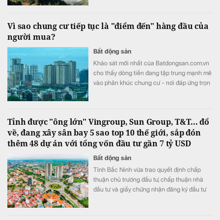
mới nổi hàng đầu châu Á" tại World Travel
Awards 2026.
Vì sao chung cư tiếp tục là "điểm đến" hàng đầu của
người mua?
Bất động sản
Khảo sát mới nhất của Batdongsan.com.vn
cho thấy dòng tiền đang tập trung mạnh mẽ
vào phân khúc chung cư - nơi đáp ứng trọn
vẹn từ hạ tầng, tiện ích đồng bộ đến môi
trường sống an toàn.
Tỉnh được "ông lớn" Vingroup, Sun Group, T&T... đổ
về, đang xây sân bay 5 sao top 10 thế giới, sắp đón
thêm 48 dự án với tổng vốn đầu tư gần 7 tỷ USD
Bất động sản
Tỉnh Bắc Ninh vừa trao quyết định chấp
thuận chủ trương đầu tư, chấp thuận nhà
đầu tư và giấy chứng nhận đăng ký đầu tư
cho 48 dự án với tổng vốn gần 180.000 tỷ
đồng (tương đương 6,93 tỷ USD).