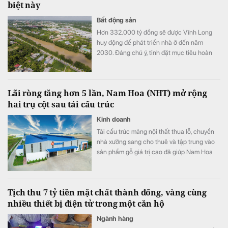
biệt này
Bất động sản
Hơn 332.000 tỷ đồng sẽ được Vĩnh Long
huy động để phát triển nhà ở đến năm
2030. Đáng chú ý, tỉnh đặt mục tiêu hoàn
thành hơn 20.500 căn nhà ở xã hội và nâng
diện tích nhà ở bình quân lên 36 m²/người.
Lãi ròng tăng hơn 5 lần, Nam Hoa (NHT) mở rộng
hai trụ cột sau tái cấu trúc
Kinh doanh
Tái cấu trúc mảng nội thất thua lỗ, chuyển
nhà xưởng sang cho thuê và tập trung vào
sản phẩm gỗ giá trị cao đã giúp Nam Hoa
cải thiện mạnh lợi nhuận. Doanh nghiệp cho
biết đã có đơn hàng sản xuất đến hết năm
2026, đồng thời chuẩn bị mở rộng quy mô
Tịch thu 7 tỷ tiền mặt chất thành đống, vàng cùng
bất động sản công nghiệp.
nhiều thiết bị điện tử trong một căn hộ
Ngành hàng