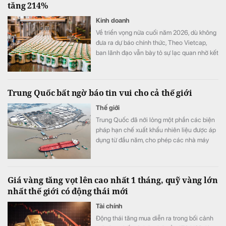
tăng 214%
Kinh doanh
Về triển vọng nửa cuối năm 2026, dù không
đưa ra dự báo chính thức, Theo Vietcap,
ban lãnh đạo vẫn bày tỏ sự lạc quan nhờ kết
quả kinh doanh tích cực trong tháng 7 và
sản lượng mùa hè khả quan.
Trung Quốc bất ngờ báo tin vui cho cả thế giới
Thế giới
Trung Quốc đã nới lỏng một phần các biện
pháp hạn chế xuất khẩu nhiên liệu được áp
dụng từ đầu năm, cho phép các nhà máy
lọc dầu xuất khẩu tổng cộng 2,7 triệu tấn
sản phẩm dầu mỏ trong tháng 8.
Giá vàng tăng vọt lên cao nhất 1 tháng, quỹ vàng lớn
nhất thế giới có động thái mới
Tài chính
Động thái tăng mua diễn ra trong bối cảnh