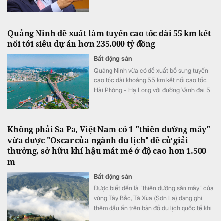
lạm phát trở lại mục tiêu 2%.
Quảng Ninh đề xuất làm tuyến cao tốc dài 55 km kết
nối tới siêu dự án hơn 235.000 tỷ đồng
Bất động sản
Quảng Ninh vừa có đề xuất bổ sung tuyến
cao tốc dài khoảng 55 km kết nối cao tốc
Hải Phòng - Hạ Long với đường Vành đai 5
- Vùng Thủ đô Hà Nội vào Quy hoạch mạng
lưới đường bộ quốc gia.
Không phải Sa Pa, Việt Nam có 1 "thiên đường mây"
vừa được "Oscar của ngành du lịch" đề cử giải
thưởng, sở hữu khí hậu mát mẻ ở độ cao hơn 1.500
m
Bất động sản
Được biết đến là "thiên đường săn mây" của
vùng Tây Bắc, Tà Xùa (Sơn La) đang ghi
thêm dấu ấn trên bản đồ du lịch quốc tế khi
lần đầu được đề cử ở hạng mục "Điểm đến