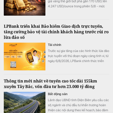
giá vàng thế giới bứt phá gần 170 USD, lên
4.247 USD/ounce trong phiên 5/8 - mức
cao nhất trong hơn một tháng.
LPBank triển khai Bảo hiểm Giao dịch trực tuyến,
tăng cường bảo vệ tài chính khách hàng trước rủi ro
lừa đảo số
Tài chính
Trước sự gia tăng của các hình thức lừa đảo
trực tuyến với thủ đoạn ngày càng tinh vi, từ
ngày 6/8/2026, LPBank chính thức triển
khai Bảo hiểm Giao dịch trực tuyến do Tổng
Công ty Cổ phần Bảo hiểm LPBank (LPBI)
cung cấp. Giải pháp giúp khách hàng giảm
Thông tin mới nhất về tuyến cao tốc dài 155km
thiểu tổn thất tài chính từ các giao dịch trực
xuyên Tây Bắc, vốn đầu tư hơn 23.000 tỷ đồng
tuyến trái phép, đồng thời hỗ trợ khôi phục
danh tính trực tuyến khi thông tin cá nhân bị
Bất động sản
đánh cắp, góp phần mang đến trải nghiệm
Lãnh đạo UBND tỉnh Điện Biên yêu cầu các
giao dịch số an toàn và an tâm hơn.
sở, ngành và chủ đầu tư khẩn trương hoàn
thiện các nội dung theo kế hoạch, bảo đảm