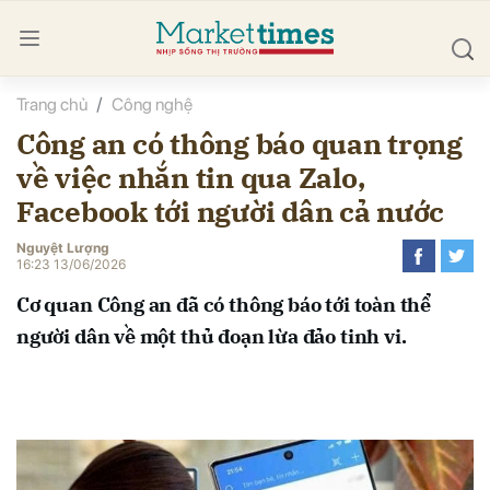
Trang chủ
Công nghệ
bình luận
Công an có thông báo quan trọng
về việc nhắn tin qua Zalo,
Facebook tới người dân cả nước
Nguyệt Lượng
16:23 13/06/2026
Cơ quan Công an đã có thông báo tới toàn thể
Hủy
G
người dân về một thủ đoạn lừa đảo tinh vi.