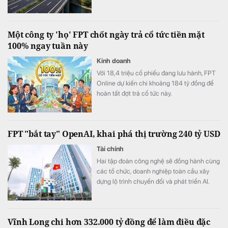
tiến độ triển khai Dự án đầu tư đoạn tuyến
cao tốc Sơn La - Điện Biên - cửa khẩu Tây
Trang (giai đoạn 1), trong đó có công tác
Một công ty 'họ' FPT chốt ngày trả cổ tức tiền mặt
chuẩn bị Lễ động thổ Dự án thành phần 2.
100% ngay tuần này
Kinh doanh
Với 18,4 triệu cổ phiếu đang lưu hành, FPT
Online dự kiến chi khoảng 184 tỷ đồng để
hoàn tất đợt trả cổ tức này.
FPT "bắt tay" OpenAI, khai phá thị trường 240 tỷ USD
Tài chính
Hai tập đoàn công nghệ sẽ đồng hành cùng
các tổ chức, doanh nghiệp toàn cầu xây
dựng lộ trình chuyển đổi và phát triển AI.
Vĩnh Long chi hơn 332.000 tỷ đồng để làm điều đặc