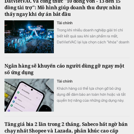
DatVietVAC và công thức "10 đồng vốn - 13 đến 15
đồng tài trợ": Mô hình giúp doanh thu được nhìn
thấy ngay khi dự án bắt đầu
Tài chính
Trong khi nhiều doanh nghiệp giải trí chỉ
biết kết quả sau khi sản phẩm ra mắt,
DatVietVAC lại lựa chọn cách "khóa" doanh
thu ngay từ trước khi bấm máy. Công thức
vận hành "10 đồng vốn - 13 đến 15 đồng tài
trợ" cùng mô hình Asset-light đang tạo nên
Ngân hàng sẽ khuyến cáo người dùng gỡ ngay một
hiệu quả sử dụng vốn nổi bật với ROE đạt
số ứng dụng
40,8%, mang đến một góc nhìn khác về khả
năng tạo dòng tiền của doanh nghiệp công
Tài chính
nghiệp văn hóa.
Khách hàng có thể lựa chọn gỡ bỏ ứng
dụng để đảm bảo an toàn hơn hoặc và tắt
quyền trợ năng của những ứng dụng này.
Tăng giá bia 2 lần trong 2 tháng, Sabeco bất ngờ bán
chạy nhất Shopee và Lazada, phân khúc cao cấp