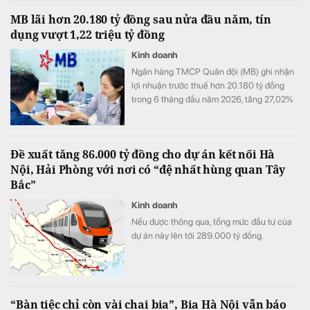
hàng niêm yết lãi suất từ 7%/năm trở lên.
MB lãi hơn 20.180 tỷ đồng sau nửa đầu năm, tín
dụng vượt 1,22 triệu tỷ đồng
Kinh doanh
Ngân hàng TMCP Quân đội (MB) ghi nhận
lợi nhuận trước thuế hơn 20.180 tỷ đồng
trong 6 tháng đầu năm 2026, tăng 27,02%
so với cùng kỳ. Cùng với tăng trưởng lợi
nhuận, quy mô tín dụng vượt 1,22 triệu tỷ
đồng, trong khi tổng tài sản tiến sát mốc
Đề xuất tăng 86.000 tỷ đồng cho dự án kết nối Hà
1,74 triệu tỷ đồng.
Nội, Hải Phòng với nơi có “đệ nhất hùng quan Tây
Bắc”
Kinh doanh
Nếu được thông qua, tổng mức đầu tư của
dự án này lên tới 289.000 tỷ đồng.
“Bàn tiệc chỉ còn vài chai bia”, Bia Hà Nội vẫn báo