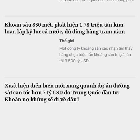
năng lực.
Khoan sâu 850 mét, phát hiện 1,78 triệu tấn kim
loại, lập kỷ lục cả nước, đủ dùng hàng trăm năm
Thế giới
Một công ty khoáng sản xác nhận tìm thấy
hàng chục triệu tấn khoáng sản trị giá lên
tới 3.500 tỷ USD.
Xuất hiện diễn biến mới xung quanh dự án đường
sắt cao tốc hơn 7 tỷ USD do Trung Quốc đầu tư:
Khoản nợ khủng sẽ đi về đâu?
Thế giới
Chính phủ nước này đang tìm cách tái cơ
cấu quản lý tuyến đường sắt nhằm giảm
gánh nặng ngân sách nhà nước.