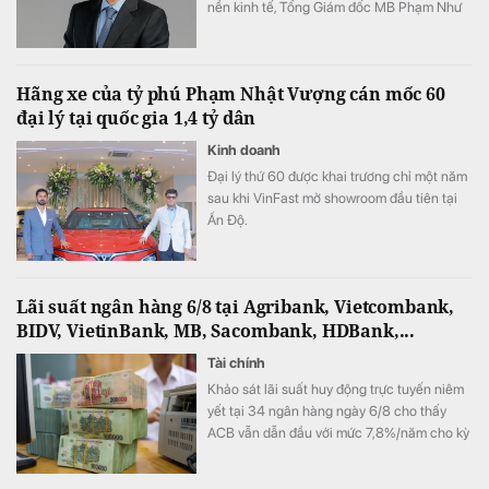
nền kinh tế, Tổng Giám đốc MB Phạm Như
Ánh cho biết ngân hàng vẫn tự tin hoàn
thành kế hoạch lợi nhuận năm 2026, thậm
chí có thể đạt kết quả cao hơn mục tiêu đề
Hãng xe của tỷ phú Phạm Nhật Vượng cán mốc 60
ra.
đại lý tại quốc gia 1,4 tỷ dân
Kinh doanh
Đại lý thứ 60 được khai trương chỉ một năm
sau khi VinFast mở showroom đầu tiên tại
Ấn Độ.
Lãi suất ngân hàng 6/8 tại Agribank, Vietcombank,
BIDV, VietinBank, MB, Sacombank, HDBank,...
Tài chính
Khảo sát lãi suất huy động trực tuyến niêm
yết tại 34 ngân hàng ngày 6/8 cho thấy
ACB vẫn dẫn đầu với mức 7,8%/năm cho kỳ
hạn 12 tháng, trong khi LPBank duy trì mức
7,3%/năm và toàn thị trường hiện có 8 ngân