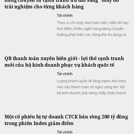
trải nghiệm cho từng khách hàng
Tài chính
Thay vì chỉ chạy đua hoàn tiền, miễn lãi hay
tích điểm, nhiều ngân hàng đang chuyển
hướng phát triển các dòng thẻ tín dụng có
khả năng cá nhân hóa, cho phép khách
hàng chủ động lựa chọn quyền lợi phù hợp
với nhu cầu chi tiêu. Xu hướng "may đo" trải
QR thanh toán xuyên biên giới - lợi thế cạnh tranh
nghiệm được kỳ vọng sẽ trở thành lợi thế
mới của hộ kinh doanh phục vụ khách quốc tế
cạnh tranh mới của thị trường thẻ trong giai
đoạn tới.
Tài chính
Lượng khách quốc tế tăng mạnh, kéo theo
nhu cầu thanh toán số ngày càng lớn. Với
hộ kinh doanh, khả năng chấp nhận thanh
toán xuyên biên giới không chỉ giúp nâng
cao trải nghiệm khách hàng mà còn mở
rộng cơ hội doanh thu, tăng sức cạnh tranh.
Một cổ phiếu bị tự doanh CTCK bán ròng 200 tỷ đồng
trong phiên Index giảm điểm
Tài chính