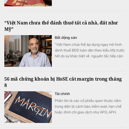
“Việt Nam chưa thể đánh thuế tất cả nhà, đất như
Mỹ”
Bất động sản
“Việt Nam chưa thể áp dụng ngay mô hình
đánh thuế BĐS toàn dân theo kiểu Mỹ, trước
hết do sự khác biệt về nguyên tắc tiếp cận
tài nguyên đất đai, từ đó dẫn tới sự khác
nhau căn bản về cơ cấu tiền lương”.
56 mã chứng khoán bị HoSE cắt margin trong tháng
8
Tài chính
Phần lớn là các cổ phiếu quen thuộc nằm
trong diện bị cảnh báo, kiểm soát, hạn chế
hoặc đình chỉ giao dịch như APG, APH,
DQC, DGC, HVN, LDG, OGC, NVT, PTL,
TDH, TLH, TMT, VCA,…