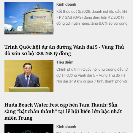
Kinh doanh
Kết thúc quý 2/2026, doanh nghiệp dầu khí
- PV GAS (GAS) đang đem hơn 42.200 tỷ
đồng gửi ngân hàng, tăng 8,6% so với cùng
kỳ song doanh thu từ hoạt động tài chính lại
bất ngờ sụt giảm.
Trình Quốc hội dự án đường Vành đai 5 - Vùng Thủ
đô vốn sơ bộ 288.268 tỷ đồng
Tiêu điểm
Chính phủ trình Quốc hội chủ trương đầu tư
dự án đường Vành đai 5 - Vùng Thủ đô Hà
Nội dài 349 km, đi qua 7 tỉnh, thành phố với
tổng vốn sơ bộ 288.268 tỷ đồng. Dự án
hướng tới mục tiêu kết nối đồng bộ hạ tầng,
mở rộng không gian phát triển cho toàn
Huda Beach Water Fest cập bến Tam Thanh: Sẵn
vùng.
sàng “bật chân thành” tại lễ hội biển lớn bậc nhất
miền Trung
Kinh doanh