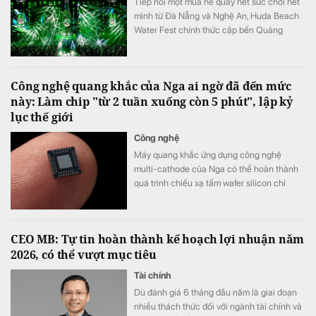
Tiếp nối một mùa hè quẩy hết sức chơi hết
mình từ Đà Nẵng và Nghệ An, Huda Beach
Water Fest chính thức cập bến Quảng
trường biển Tam Thanh ngày 8 - 9/8.
Công nghệ quang khắc của Nga ai ngờ đã đến mức
này: Làm chip "từ 2 tuần xuống còn 5 phút", lập kỷ
lục thế giới
Công nghệ
Máy quang khắc ứng dụng công nghệ
multi-cathode của Nga có thể hoàn thành
quá trình chiếu xạ tấm wafer silicon chỉ
trong khoảng 5 đến 7 phút, thay vì mất 2
tuần như trước đây, tương đương tốc độ xử
lý nhanh hơn tới 3.000 lần.
CEO MB: Tự tin hoàn thành kế hoạch lợi nhuận năm
2026, có thể vượt mục tiêu
Tài chính
Dù đánh giá 6 tháng đầu năm là giai đoạn
nhiều thách thức đối với ngành tài chính và