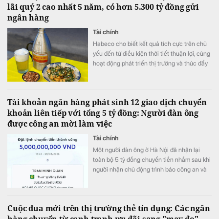
lãi quý 2 cao nhất 5 năm, có hơn 5.300 tỷ đồng gửi
ngân hàng
Tài chính
Habeco cho biết kết quả tích cực trên chủ
yếu đến từ điều kiện thời tiết thuận lợi, cùng
hoạt động phát triển thị trường và thúc đẩy
bán hàng.
Tài khoản ngân hàng phát sinh 12 giao dịch chuyển
khoản liên tiếp với tổng 5 tỷ đồng: Người đàn ông
được công an mời làm việc
Tài chính
Một người đàn ông ở Hà Nội đã nhận lại
toàn bộ 5 tỷ đồng chuyển tiền nhầm sau khi
người nhận chủ động trình báo công an và
phối hợp hoàn trả ngay trong ngày.
Cuộc đua mới trên thị trường thẻ tín dụng: Các ngân
hàng chuyển từ cạnh tranh ưu đãi sang "may đo"