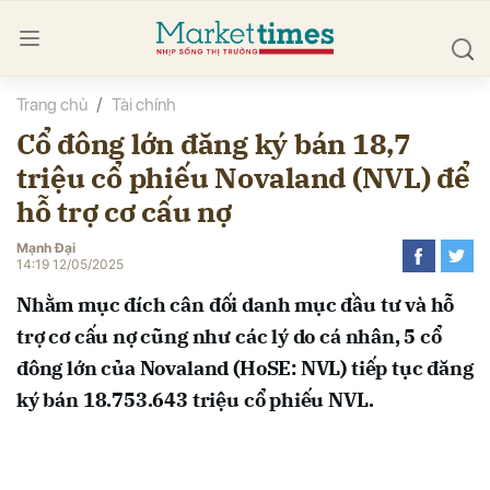
Trang chủ
Tài chính
bình luận
Cổ đông lớn đăng ký bán 18,7
triệu cổ phiếu Novaland (NVL) để
hỗ trợ cơ cấu nợ
Mạnh Đại
14:19 12/05/2025
Nhằm mục đích cân đối danh mục đầu tư và hỗ
Hủy
G
trợ cơ cấu nợ cũng như các lý do cá nhân, 5 cổ
đông lớn của Novaland (HoSE: NVL) tiếp tục đăng
ký bán 18.753.643 triệu cổ phiếu NVL.