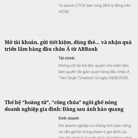
Tự doanh CTCK bán ròng 284 tỷ đồng trên
HOSE.
Mở tài khoản, gửi tiết kiệm, dùng thẻ… và nhận quà
triển lãm hàng đầu châu Á từ ABBank
Tài chính
Không chỉ tài trợ độc quyền cho triển lãm
bản quyền đa giác quan hàng đầu châu Á
“Van Gogh Timeless”, từ ngày 08/8/2026,
ABBank mang đến cho khách hàng chương
trình ưu đãi "Giao dịch dễ dàng, nhận quà
kiệt tác". Hàng loạt đặc quyền như vé tham
Thế hệ “hoàng tử”, “công chúa” ngồi ghế nóng
dự triển lãm và bộ quà tặng phiên bản giới
doanh nghiệp gia đình: Đằng sau ánh hào quang
hạn phát triển từ tác phẩm bản quyền Van
Gogh đang chờ đón khách hàng có giao
Kinh doanh
dịch tại ABBank.
Khi doanh nghiệp có những tính toán riêng
và cần giữ kín trong phạm vi gia đình, ưu
tiên lớn nhất là “người nhà” chứ không phải