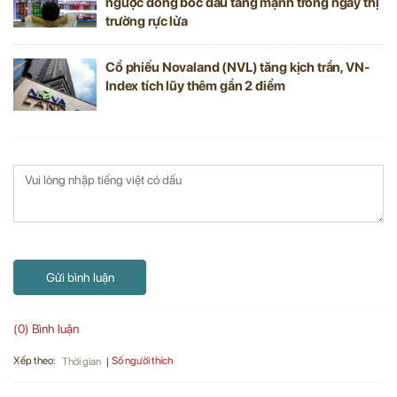
ngược dòng bốc đầu tăng mạnh trong ngày thị
trường rực lửa
Cổ phiếu Novaland (NVL) tăng kịch trần, VN-
Index tích lũy thêm gần 2 điểm
Gửi bình luận
(0) Bình luận
Xếp theo:
Số người thích
Thời gian