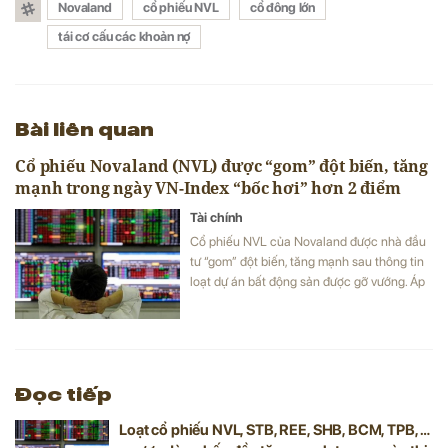
Novaland
cổ phiếu NVL
cổ đông lớn
tái cơ cấu các khoản nợ
Bài liên quan
Cổ phiếu Novaland (NVL) được “gom” đột biến, tăng
mạnh trong ngày VN-Index “bốc hơi” hơn 2 điểm
Tài chính
Cổ phiếu NVL của Novaland được nhà đầu
tư “gom” đột biến, tăng mạnh sau thông tin
loạt dự án bất động sản được gỡ vướng. Áp
lực bán gia tăng, chỉ số VN-Index “bốc hơi”
hơn 2 điểm, xuống mốc 1.305 điểm.
Đọc tiếp
Loạt cổ phiếu NVL, STB, REE, SHB, BCM, TPB, …