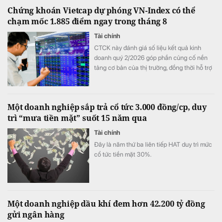
Chứng khoán Vietcap dự phóng VN-Index có thể
chạm mốc 1.885 điểm ngay trong tháng 8
Tài chính
CTCK này đánh giá số liệu kết quả kinh
doanh quý 2/2026 góp phần củng cố nền
tảng cơ bản của thị trường, đồng thời hỗ trợ
mức định giá P/E hấp dẫn của VN-Index.
Một doanh nghiệp sắp trả cổ tức 3.000 đồng/cp, duy
trì “mưa tiền mặt” suốt 15 năm qua
Tài chính
Đây là năm thứ ba liên tiếp HAT duy trì mức
cổ tức tiền mặt 30%.
Một doanh nghiệp dầu khí đem hơn 42.200 tỷ đồng
gửi ngân hàng