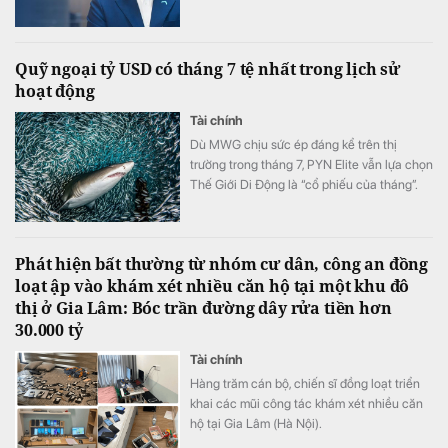
điều kiện cần để thị trường bất động sản
phát triển bền vững.
Quỹ ngoại tỷ USD có tháng 7 tệ nhất trong lịch sử
hoạt động
Tài chính
Dù MWG chịu sức ép đáng kể trên thị
trường trong tháng 7, PYN Elite vẫn lựa chọn
Thế Giới Di Động là “cổ phiếu của tháng”.
Đây hiện là khoản đầu tư lớn thứ ba của quỹ
Phát hiện bất thường từ nhóm cư dân, công an đồng
loạt ập vào khám xét nhiều căn hộ tại một khu đô
thị ở Gia Lâm: Bóc trần đường dây rửa tiền hơn
30.000 tỷ
Tài chính
Hàng trăm cán bộ, chiến sĩ đồng loạt triển
khai các mũi công tác khám xét nhiều căn
hộ tại Gia Lâm (Hà Nội).