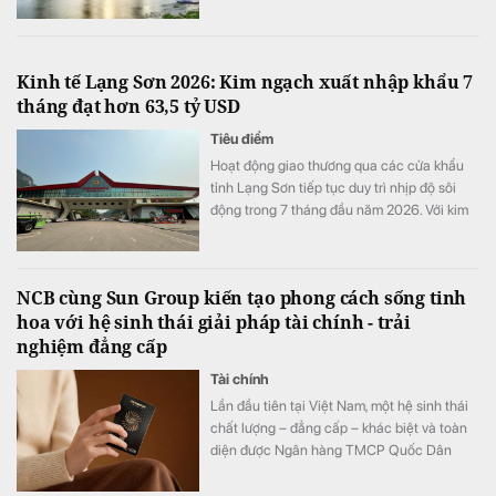
Kinh tế Lạng Sơn 2026: Kim ngạch xuất nhập khẩu 7
tháng đạt hơn 63,5 tỷ USD
Tiêu điểm
Hoạt động giao thương qua các cửa khẩu
tỉnh Lạng Sơn tiếp tục duy trì nhịp độ sôi
động trong 7 tháng đầu năm 2026. Với kim
ngạch xuất nhập khẩu cán mốc 63,56 tỷ
USD (tăng 43,2% so với cùng kỳ) và doanh
thu vận tải logistics tăng gần 20%.
NCB cùng Sun Group kiến tạo phong cách sống tinh
hoa với hệ sinh thái giải pháp tài chính - trải
nghiệm đẳng cấp
Tài chính
Lần đầu tiên tại Việt Nam, một hệ sinh thái
chất lượng – đẳng cấp – khác biệt và toàn
diện được Ngân hàng TMCP Quốc Dân
(NCB) hợp tác cùng Sun Group kiến tạo, mở
ra chuẩn mực mới về phong cách sống, nơi