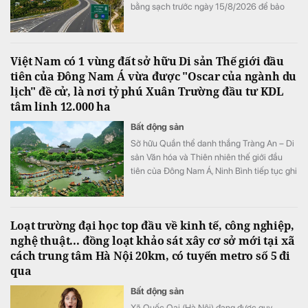
bằng sạch trước ngày 15/8/2026 để bảo
đảm tiến độ triển khai dự án đầu tư xây
dựng đường bộ cao tốc Quy Nhơn - Pleiku.
Việt Nam có 1 vùng đất sở hữu Di sản Thế giới đầu
tiên của Đông Nam Á vừa được "Oscar của ngành du
lịch" đề cử, là nơi tỷ phú Xuân Trường đầu tư KDL
tâm linh 12.000 ha
Bất động sản
Sở hữu Quần thể danh thắng Tràng An – Di
sản Văn hóa và Thiên nhiên thế giới đầu
tiên của Đông Nam Á, Ninh Bình tiếp tục ghi
dấu ấn trên bản đồ du lịch quốc tế khi được
đề cử hạng mục "Điểm đến mới nổi hàng
đầu châu Á" tại World Travel Awards 2026.
Loạt trường đại học top đầu về kinh tế, công nghiệp,
nghệ thuật... đồng loạt khảo sát xây cơ sở mới tại xã
cách trung tâm Hà Nội 20km, có tuyến metro số 5 đi
qua
Bất động sản
Xã Quốc Oai (Hà Nội) đang được quy