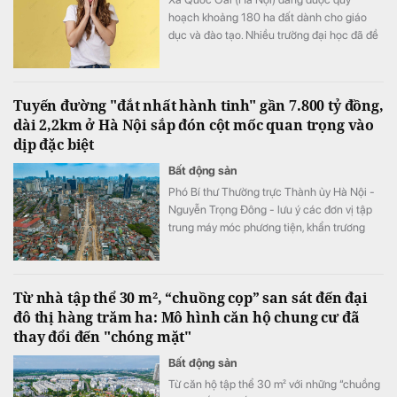
hoạch khoảng 180 ha đất dành cho giáo
dục và đào tạo. Nhiều trường đại học đã đề
xuất đầu tư cơ sở mới tại khu vực này với
tổng nhu cầu khoảng 70-75 ha.
Tuyến đường "đắt nhất hành tinh" gần 7.800 tỷ đồng,
dài 2,2km ở Hà Nội sắp đón cột mốc quan trọng vào
dịp đặc biệt
Bất động sản
Phó Bí thư Thường trực Thành ủy Hà Nội -
Nguyễn Trọng Đông - lưu ý các đơn vị tập
trung máy móc phương tiện, khẩn trương
đẩy nhanh tiến độ đảm bảo đến dịp Quốc
khánh 2/9 sẽ tổ chức thông tuyến đường
Vành đai 1 trên mặt đất.
Từ nhà tập thể 30 m², “chuồng cọp” san sát đến đại
đô thị hàng trăm ha: Mô hình căn hộ chung cư đã
thay đổi đến "chóng mặt"
Bất động sản
Từ căn hộ tập thể 30 m² với những “chuồng