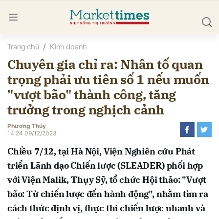
Trang chủ
Kinh doanh
bình luận
Chuyên gia chỉ ra: Nhân tố quan
trọng phải ưu tiên số 1 nếu muốn
"vượt bão" thành công, tăng
trưởng trong nghịch cảnh
Phương Thúy
14:24 09/12/2023
Hủy
G
Chiều 7/12, tại Hà Nội, Viện Nghiên cứu Phát
triển Lãnh đạo Chiến lược (SLEADER) phối hợp
với Viện Malik, Thụy Sỹ, tổ chức Hội thảo: "Vượt
bão: Từ chiến lược đến hành động", nhằm tìm ra
cách thức định vị, thực thi chiến lược nhanh và