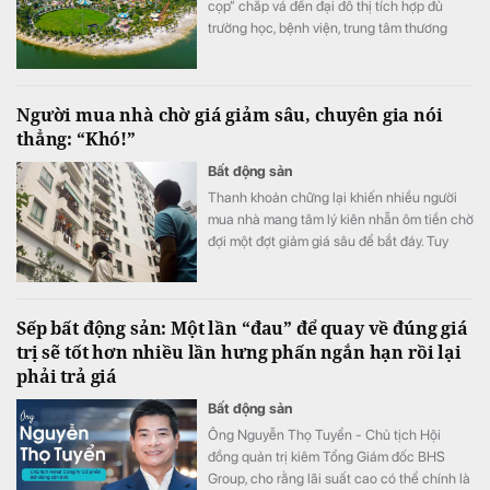
cọp” chắp vá đến đại đô thị tích hợp đủ
trường học, bệnh viện, trung tâm thương
mại, nhà ở Việt Nam đã thay đổi ngoạn mục
chỉ sau vài thập kỷ.
Người mua nhà chờ giá giảm sâu, chuyên gia nói
thẳng: “Khó!”
Bất động sản
Thanh khoản chững lại khiến nhiều người
mua nhà mang tâm lý kiên nhẫn ôm tiền chờ
đợi một đợt giảm giá sâu để bắt đáy. Tuy
nhiên, giới chuyên gia nhận định kịch bản
này rất khó xảy ra, bởi hàng loạt chi phí đầu
vào liên tục neo cao đang chặn đứng đà
Sếp bất động sản: Một lần “đau” để quay về đúng giá
giảm của thị trường.
trị sẽ tốt hơn nhiều lần hưng phấn ngắn hạn rồi lại
phải trả giá
Bất động sản
Ông Nguyễn Thọ Tuyển - Chủ tịch Hội
đồng quản trị kiêm Tổng Giám đốc BHS
Group, cho rằng lãi suất cao có thể chính là