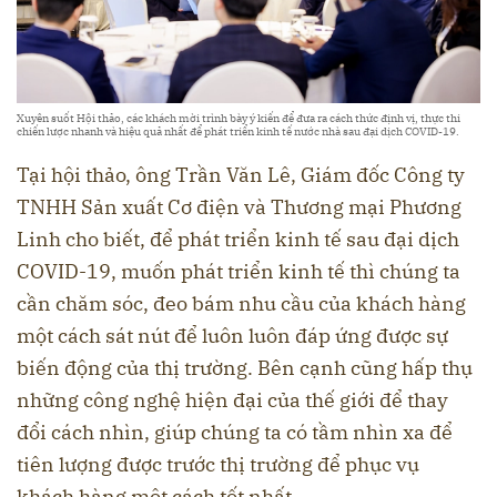
Xuyên suốt Hội thảo, các khách mời trình bày ý kiến để đưa ra cách thức định vị, thực thi
chiến lược nhanh và hiệu quả nhất để phát triển kinh tế nước nhà sau đại dịch COVID-19.
Tại hội thảo, ông Trần Văn Lê, Giám đốc Công ty
TNHH Sản xuất Cơ điện và Thương mại Phương
Linh cho biết, để phát triển kinh tế sau đại dịch
COVID-19, muốn phát triển kinh tế thì chúng ta
cần chăm sóc, đeo bám nhu cầu của khách hàng
một cách sát nút để luôn luôn đáp ứng được sự
biến động của thị trường. Bên cạnh cũng hấp thụ
những công nghệ hiện đại của thế giới để thay
đổi cách nhìn, giúp chúng ta có tầm nhìn xa để
tiên lượng được trước thị trường để phục vụ
khách hàng một cách tốt nhất.