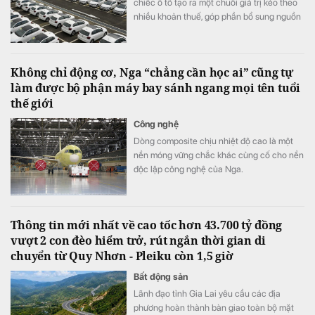
chiếc ô tô tạo ra một chuỗi giá trị kéo theo
nhiều khoản thuế, góp phần bổ sung nguồn
lực để đầu tư hạ tầng và phát triển kinh tế -
xã hội.
Không chỉ động cơ, Nga “chẳng cần học ai” cũng tự
làm được bộ phận máy bay sánh ngang mọi tên tuổi
thế giới
Công nghệ
Dòng composite chịu nhiệt độ cao là một
nền móng vững chắc khác củng cố cho nền
độc lập công nghệ của Nga.
Thông tin mới nhất về cao tốc hơn 43.700 tỷ đồng
vượt 2 con đèo hiểm trở, rút ngắn thời gian di
chuyển từ Quy Nhơn - Pleiku còn 1,5 giờ
Bất động sản
Lãnh đạo tỉnh Gia Lai yêu cầu các địa
phương hoàn thành bàn giao toàn bộ mặt