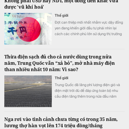
Không phải USD hay NDT, một đồng tiền khác vừa
được 'vũ khí hoá'
Thế giới
Đợt can thiệp mới nhất nhằm vực dậy đồng
yen đang khiến giới đầu tư phải nhìn lại
cách các chính phủ lớn sử dụng thị trường
ngoại hối.
Thừa điện sạch đủ cho cả nước dùng trong nửa
năm, Trung Quốc vẫn “xả bỏ", mở nhà máy điện
than nhiều nhất 10 năm: Vì sao?
Thế giới
Trung Quốc đã lãng phí lượng điện gió và
điện mặt trời đủ để đáp ứng toàn bộ nhu
cầu điện tăng thêm trong nửa đầu năm
2026. Tuy nhiên, do hạn chế của hệ thống
truyền tải, sản lượng điện than vẫn tăng trở
lại.
Nga rơi vào tình cảnh chưa từng có trong 35 năm,
lương thợ hàn vọt lên 174 triệu đồng/tháng