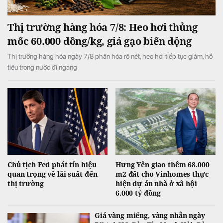
Thị trường hàng hóa 7/8: Heo hơi thủng
mốc 60.000 đồng/kg, giá gạo biến động
Thị trường hàng hóa ngày 7/8 phân hóa rõ nét, heo hơi tiếp tục giảm, hồ
tiêu trong nước đi ngang
Chủ tịch Fed phát tín hiệu
Hưng Yên giao thêm 68.000
quan trọng về lãi suất đến
m2 đất cho Vinhomes thực
thị trường
hiện dự án nhà ở xã hội
6.000 tỷ đồng
Giá vàng miếng, vàng nhẫn ngày