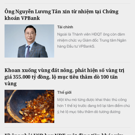
mỗi trải nghiệm đều được nâng tầm bằng
Ông Nguyễn Lương Tân xin từ nhiệm tại Chứng
những đặc quyền cao nhất.
khoán VPBank
Tài chính
Ngoài là Thành viên HĐQT ông còn đảm
nhiệm chức vụ Giám đốc Trung tâm Ngân
hàng Đầu tư VPBankS.
Khoan xuống vùng đất nông, phát hiện số vàng trị
giá 355.000 tỷ đồng, lộ mục tiêu thăm dò 100 tấn
vàng
Thế giới
Một khu mỏ từng được khai thác thủ công
hơn 1 thế kỷ trước đang trở lại tâm điểm chú
ý, hé lộ mục tiêu thăm dò tương đương
khoảng 68-100 tấn vàng quy đổi.