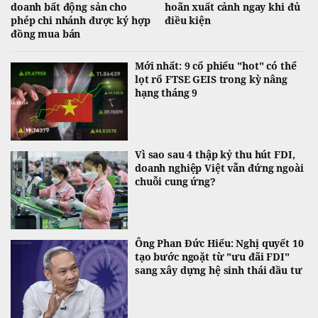
doanh bất động sản cho
hoãn xuất cảnh ngay khi đủ
phép chi nhánh được ký hợp
điều kiện
đồng mua bán
Mới nhất: 9 cổ phiếu "hot" có thể
lọt rổ FTSE GEIS trong kỳ nâng
hạng tháng 9
Vì sao sau 4 thập kỷ thu hút FDI,
doanh nghiệp Việt vẫn đứng ngoài
chuỗi cung ứng?
Ông Phan Đức Hiếu: Nghị quyết 10
tạo bước ngoặt từ "ưu đãi FDI"
sang xây dựng hệ sinh thái đầu tư