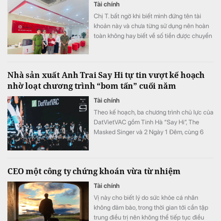
Tài chính
Chị T. bất ngờ khi biết mình đứng tên tài
khoản này và chưa từng sử dụng nên hoàn
toàn không hay biết về số tiền được chuyển
khoản vào.
Nhà sản xuất Anh Trai Say Hi tự tin vượt kế hoạch
nhờ loạt chương trình “bom tấn” cuối năm
Tài chính
Theo kế hoạch, ba chương trình chủ lực của
DatVietVAC gồm Tinh Hà “Say Hi”, The
Masked Singer và 2 Ngày 1 Đêm, cùng 6
concert đều được lên lịch phát sóng từ nửa
cuối năm.
CEO một công ty chứng khoán vừa từ nhiệm
Tài chính
Vị này cho biết lý do sức khỏe cá nhân
không đảm bảo, trong thời gian tới cần tập
trung điều trị nên không thể tiếp tục điều