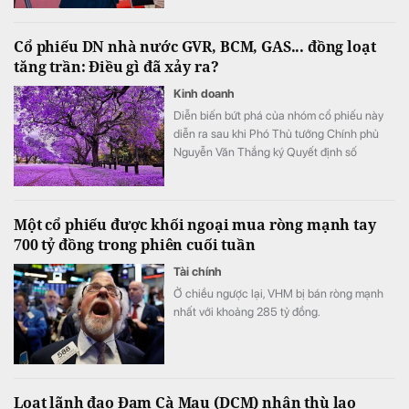
Cổ phiếu DN nhà nước GVR, BCM, GAS... đồng loạt
tăng trần: Điều gì đã xảy ra?
Kinh doanh
Diễn biến bứt phá của nhóm cổ phiếu này
diễn ra sau khi Phó Thủ tướng Chính phủ
Nguyễn Văn Thắng ký Quyết định số
40/2026/QĐ-TTg ngày 05/8/2026 của Thủ
tướng Chính phủ về tiêu chí phân loại
doanh nghiệp để thực hiện cơ cấu lại vốn
Một cổ phiếu được khối ngoại mua ròng mạnh tay
nhà nước tại doanh nghiệp nhà nước, doanh
700 tỷ đồng trong phiên cuối tuần
nghiệp có vốn nhà nước.
Tài chính
Ở chiều ngược lại, VHM bị bán ròng mạnh
nhất với khoảng 285 tỷ đồng.
Loạt lãnh đạo Đạm Cà Mau (DCM) nhận thù lao