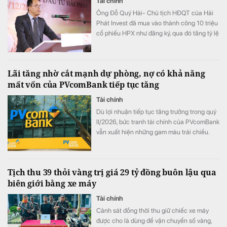
Tài chính
Ông Đỗ Quý Hải- Chủ tịch HĐQT của Hải
Phát Invest đã mua vào thành công 10 triệu
cổ phiếu HPX như đăng ký, qua đó tăng tỷ lệ
sở hữu lên mức 16,71% vốn.
Lãi tăng nhờ cắt mạnh dự phòng, nợ có khả năng
mất vốn của PVcomBank tiếp tục tăng
Tài chính
Dù lợi nhuận tiếp tục tăng trưởng trong quý
II/2026, bức tranh tài chính của PVcomBank
vẫn xuất hiện những gam màu trái chiều.
Động lực tăng trưởng lợi nhuận chủ yếu đến
từ việc ngân hàng cắt giảm mạnh chi phí dự
phòng rủi ro tín dụng, trong khi quy mô nợ
Tịch thu 39 thỏi vàng trị giá 29 tỷ đồng buôn lậu qua
có khả năng mất vốn (nợ nhóm 5) tiếp tục
biên giới bằng xe máy
tăng gần 20%, lên sát 3.900 tỷ đồng.
Tài chính
Cảnh sát đồng thời thu giữ chiếc xe máy
được cho là dùng để vận chuyển số vàng,