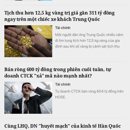
Tịch thu hơn 12,5 kg vàng trị giá gần 311 tỷ đồng
ngay trên một chiếc xe khách Trung Quốc
Tài chính
Một người đàn ông Trung Quốc nhiều năm
đi tìm tung tích hơn 12,5 kg vàng của gia
đình sau khi số vàng bị cảnh sát tịch thu
vào năm 1998.
Bán ròng 600 tỷ đồng trong phiên cuối tuần, tự
doanh CTCK "xả" mã nào mạnh nhất?
Tài chính
Tự doanh CTCK bán ròng 604 tỷ đồng trên
HOSE.
Cùng LHQ, DN "huyết mạch" của kinh tế Hàn Quốc