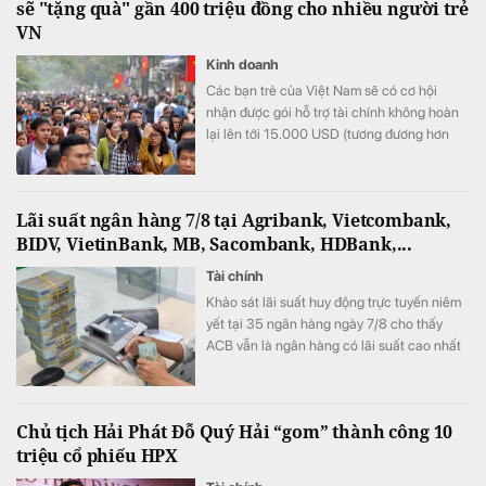
sẽ "tặng quà" gần 400 triệu đồng cho nhiều người trẻ
VN
Kinh doanh
Các bạn trẻ của Việt Nam sẽ có cơ hội
nhận được gói hỗ trợ tài chính không hoàn
lại lên tới 15.000 USD (tương đương hơn
393 triệu đồng) khi tham gia chương trình
này.
Lãi suất ngân hàng 7/8 tại Agribank, Vietcombank,
BIDV, VietinBank, MB, Sacombank, HDBank,...
Tài chính
Khảo sát lãi suất huy động trực tuyến niêm
yết tại 35 ngân hàng ngày 7/8 cho thấy
ACB vẫn là ngân hàng có lãi suất cao nhất
với 7,8%/năm cho kỳ hạn 12 tháng, trong khi
LPBank duy trì mức 7,3%/năm và có 8 ngân
hàng niêm yết lãi suất từ 7%/năm trở lên.
Chủ tịch Hải Phát Đỗ Quý Hải “gom” thành công 10
triệu cổ phiếu HPX