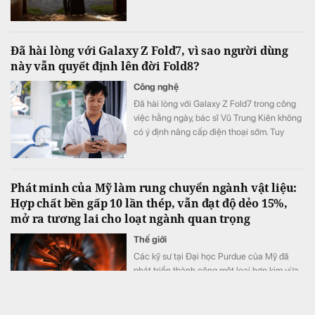
hành.
Đã hài lòng với Galaxy Z Fold7, vì sao người dùng
này vẫn quyết định lên đời Fold8?
Công nghệ
Đã hài lòng với Galaxy Z Fold7 trong công
việc hằng ngày, bác sĩ Vũ Trung Kiên không
có ý định nâng cấp điện thoại sớm. Tuy
nhiên, Galaxy Z Fold8 vẫn khiến anh quyết
định đặt cọc sớm sau khi ra mắt nhờ những
thay đổi đánh trúng nhu cầu sử dụng thực
Phát minh của Mỹ làm rung chuyển ngành vật liệu:
tế.
Hợp chất bền gấp 10 lần thép, vẫn đạt độ dẻo 15%,
mở ra tương lai cho loạt ngành quan trọng
Thế giới
Các kỹ sư tại Đại học Purdue của Mỹ đã
phát triển thành công một loại hợp kim vừa
có độ bền cực cao vừa có khả năng chịu
biến dạng tốt.