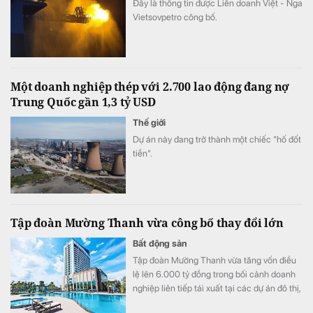
Đây là thông tin được Liên doanh Việt - Nga
Vietsovpetro công bố.
Một doanh nghiệp thép với 2.700 lao động đang nợ
Trung Quốc gần 1,3 tỷ USD
Thế giới
Dự án này đang trở thành một chiếc "hố đốt
tiền".
Tập đoàn Mường Thanh vừa công bố thay đổi lớn
Bất động sản
Tập đoàn Mường Thanh vừa tăng vốn điều
lệ lên 6.000 tỷ đồng trong bối cảnh doanh
nghiệp liên tiếp tái xuất tại các dự án đô thị,
thương mại và dịch vụ quy mô lớn.