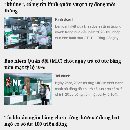
“khủng”, có người bình quân vượt 1 tỷ đồng mỗi
tháng
Kinh doanh
Bên cạnh kết quả kinh doanh tăng trưởng
mạnh trong nửa đầu năm 2026, thu nhập
của dàn lãnh đạo CTCP - Tổng Công ty
Phân bón Dầu khí Cà Mau (Đạm Cà Mau,
HoSE: DCM) cũng tăng vọt so với cùng kỳ
năm trước. Có lãnh đạo nhận thù lao hơn 4
Bảo hiểm Quân đội (MIC) chốt ngày trả cổ tức bằng
tỷ đồng chỉ sau 6 tháng, đặc biệt có trường
tiền mặt tỷ lệ 10%
hợp bình quân vượt 1 tỷ đồng mỗi tháng.
Tài chính
Ngày 26/8/2026 tới đây, MIC sẽ chốt danh
sách cổ đông để chi trả cổ tức cho năm tài
chính 2025 bằng tiền mặt với tỷ lệ 10%.
Tài khoản ngân hàng chưa từng được sử dụng bất
ngờ có số dư 100 triệu đồng