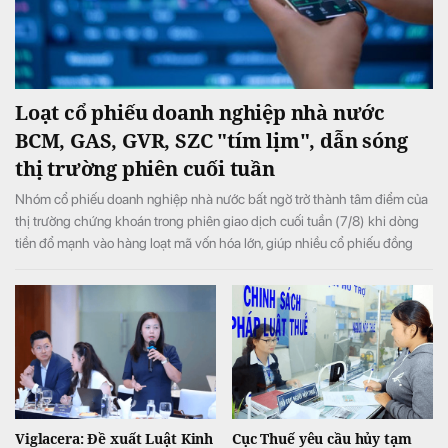
Loạt cổ phiếu doanh nghiệp nhà nước
BCM, GAS, GVR, SZC "tím lịm", dẫn sóng
thị trường phiên cuối tuần
Nhóm cổ phiếu doanh nghiệp nhà nước bất ngờ trở thành tâm điểm của
thị trường chứng khoán trong phiên giao dịch cuối tuần (7/8) khi dòng
tiền đổ mạnh vào hàng loạt mã vốn hóa lớn, giúp nhiều cổ phiếu đồng
loạt tăng kịch trần và đưa VN-Index đảo chiều tăng điểm sau khi mở cửa
trong sắc đỏ.
Viglacera: Đề xuất Luật Kinh
Cục Thuế yêu cầu hủy tạm