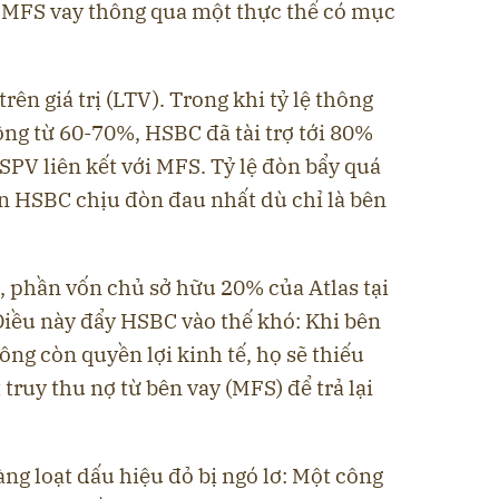
o MFS vay thông qua một thực thể có mục
rên giá trị (LTV). Trong khi tỷ lệ thông
ng từ 60-70%, HSBC đã tài trợ tới 80%
 SPV liên kết với MFS. Tỷ lệ đòn bẩy quá
ến HSBC chịu đòn đau nhất dù chỉ là bên
, phần vốn chủ sở hữu 20% của Atlas tại
Điều này đẩy HSBC vào thế khó: Khi bên
hông còn quyền lợi kinh tế, họ sẽ thiếu
 truy thu nợ từ bên vay (MFS) để trả lại
ng loạt dấu hiệu đỏ bị ngó lơ: Một công