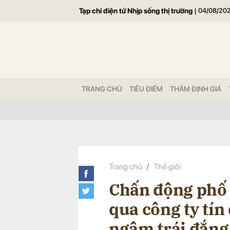
Tạp chí điện tử Nhịp sống thị trường
|
04/08/20
Gửi 
TRANG CHỦ
TIÊU ĐIỂM
THẨM ĐỊNH GIÁ
Trang chủ
Thế giới
Chấn động phố W
qua công ty tí
ngậm trái đắng,