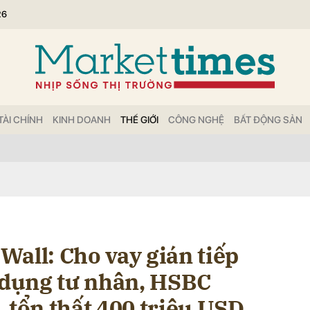
26
bình luận
TÀI CHÍNH
KINH DOANH
THẾ GIỚI
CÔNG NGHỆ
BẤT ĐỘNG SẢN
Hủy
G
all: Cho vay gián tiếp
n dụng tư nhân, HSBC
 tổn thất 400 triệu USD