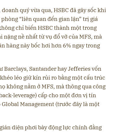
h doanh quý vừa qua, HSBC đã gây sốc khi
phòng “liên quan đến gian lận” trị giá
 không chỉ biến HSBC thành một trong
ại nặng nề nhất từ vụ đổ vỡ của MFS, mà
ân hàng này bốc hơi hơn 6% ngay trong
 Barclays, Santander hay Jefferies vốn
khéo léo giữ kín rủi ro bằng một cấu trúc
a họ không nằm ở MFS, mà thông qua công
(back-leverage) cấp cho một đơn vị tín
 Global Management (trước đây là một
gián diện phơi bày động lực chính đằng