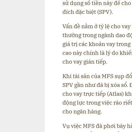
sử dụng số tiền này để ch
đích đặc biệt (SPV).
Vấn đề nằm ở tỷ lệ cho vay t
thường trong ngành dao độ
giá trị các khoản vay trong
cao này chính là lý do khi
cho vay gián tiếp.
Khi tài sản của MFS sụp đổ
SPV gần như đã bị xóa sổ. 
cho vay trực tiếp (Atlas) k
động lực trong việc ráo riết
cho ngân hàng.
Vụ việc MFS đã phơi bày hà