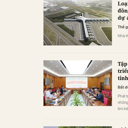
Loạ
đồn
dự 
Thế g
Nhà th
Tập
triể
tỉn
Bất đ
Phát t
những
tìm ki