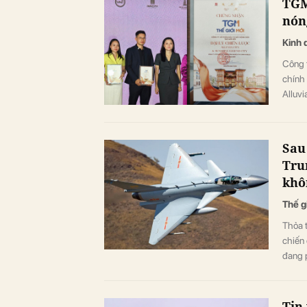
TGM
nón
Kinh 
Công 
chính 
Alluvi
Sau
Tru
khô
Thế g
Thỏa 
chiến 
đang p
Tin