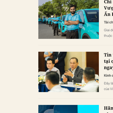
Chỉ
Vượ
Ấn 
Tài c
Giai 
thuộc 
Tin
tại 
nga
Kinh 
Đây l
của V
Hãn