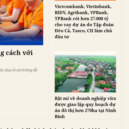
Vietcombank, Vietinbank,
BIDV, Agribank, VPBank,
TPBank rót hơn 27.000 tỷ
cho vay dự án do Tập đoàn
Đèo Cả, Tasco, CII làm chủ
đầu tư
g cách với
uộc đua AI sẽ không dễ
Bật mí về doanh nghiệp vừa
được giao lập quy hoạch dự
án đô thị hơn 270ha tại Ninh
Bình