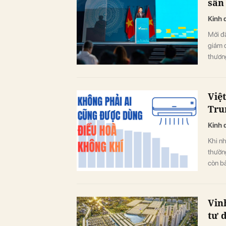
sân
Kinh 
Mới đ
giám 
thương
mang t
Đông 
Việ
Tru
Kinh 
Khi nh
thườn
còn bả
nhiên,
đều tr
nhiều
Vin
tư 