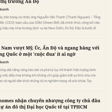
 thị trường Ấn Độ
doanh
ây, trên trang cá nhân, ông Nguyễn Văn Thanh (Thanh Nguyen) - Tổng
đốc (CEO) toàn cầu của GSM (Green SM) đã chính thức công bố việc
 hiệu này khai trương dịch vụ tại New Delhi, Ấn Độ. Đây là bước đi
ính cột mốc khi Ấn Độ trở thành quốc gia đầu tiên ngoài khu vực
Nam Á mà hãng gọi xe điện này đặt chân tới.
t Nam vượt Mỹ, Úc, Ấn Độ và ngang bằng với
ng Quốc ở một 'cuộc đua' ít ai ngờ
doanh
ững đợt nắng nóng kéo dài và phá kỷ lục trở thành hiện tượng bình
g mới, điều hòa không khí không chỉ giúp giảm bớt sự khó chịu mà
o vệ người dân khỏi những rủi ro nghiêm trọng về sức khỏe. Tuy
 sự sẵn có và khả năng chi trả cho điều hòa không khí vẫn chưa đồng
ên toàn thế giới, khi các hộ gia đình và quốc gia giàu có hơn thường có
 máy điều hoà hơn.
homes nhận chuyển nhượng công ty chủ đầu
dự án đô thị Đại học Quốc tế tại TPHCM