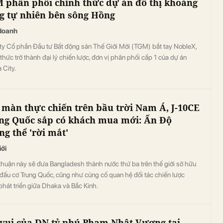
 phân phối chính thức dự án đô thị khoáng
g tự nhiên bên sông Hồng
doanh
ty Cổ phần Đầu tư Bất động sản Thế Giới Mới (TGM) bắt tay NobleX,
thức trở thành đại lý chiến lược, đơn vị phân phối cấp 1 của dự án
a City.
 màn thực chiến trên bầu trời Nam Á, J-10CE
ng Quốc sắp có khách mua mới: Ấn Độ
ng thể 'rời mắt'
iới
thuận này sẽ đưa Bangladesh thành nước thứ ba trên thế giới sở hữu
đấu cơ Trung Quốc, cũng như củng cố quan hệ đối tác chiến lược
hát triển giữa Dhaka và Bắc Kinh.
 vui của DN tỷ phú Phạm Nhật Vượng tại