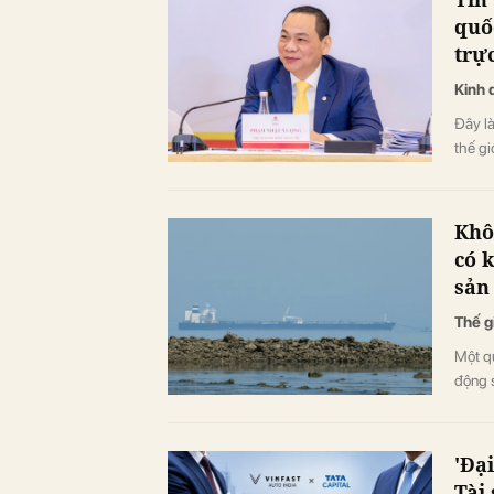
quố
trự
Kinh 
Đây là
thế giớ
Khô
có 
sản
Thế g
Một q
động 
'Đại
Tài