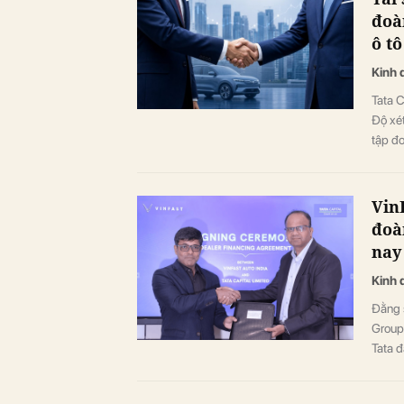
đoà
ô t
Kinh 
Tata C
Độ xét
tập đo
VinF
đoà
nay
Kinh 
Đằng s
Group,
Tata đ
người
của Vi