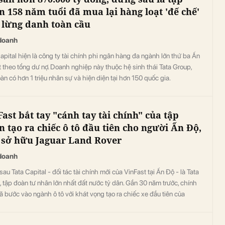
n 158 năm tuổi đã mua lại hàng loạt 'đế chế'
ô lừng danh toàn cầu
doanh
apital hiện là công ty tài chính phi ngân hàng đa ngành lớn thứ ba Ấn
 theo tổng dư nợ. Doanh nghiệp này thuộc hệ sinh thái Tata Group,
àn có hơn 1 triệu nhân sự và hiện diện tại hơn 150 quốc gia.
ast bắt tay "cánh tay tài chính" của tập
n tạo ra chiếc ô tô đầu tiên cho người Ấn Độ,
 sở hữu Jaguar Land Rover
doanh
au Tata Capital - đối tác tài chính mới của VinFast tại Ấn Độ - là Tata
 tập đoàn tư nhân lớn nhất đất nước tỷ dân. Gần 30 năm trước, chính
ã bước vào ngành ô tô với khát vọng tạo ra chiếc xe đầu tiên của
 Ấn Độ, một câu chuyện thường được nhắc đến khi nói về hành trình
nFast ngày nay.