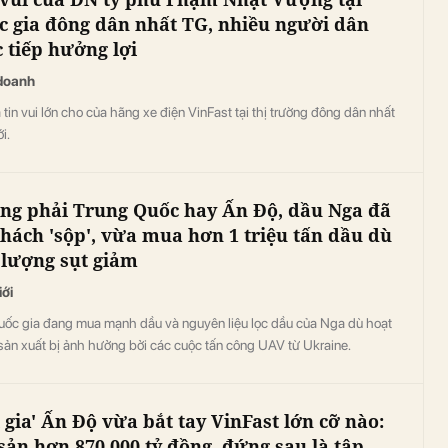
c gia đông dân nhất TG, nhiều người dân
c tiếp hưởng lợi
doanh
 tin vui lớn cho của hãng xe điện VinFast tại thị trường đông dân nhất
i.
ng phải Trung Quốc hay Ấn Độ, dầu Nga đã
khách 'sộp', vừa mua hơn 1 triệu tấn dầu dù
 lượng sụt giảm
iới
uốc gia đang mua mạnh dầu và nguyên liệu lọc dầu của Nga dù hoạt
sản xuất bị ảnh hưởng bởi các cuộc tấn công UAV từ Ukraine.
 gia' Ấn Độ vừa bắt tay VinFast lớn cỡ nào:
 sản hơn 870.000 tỷ đồng, đứng sau là tập