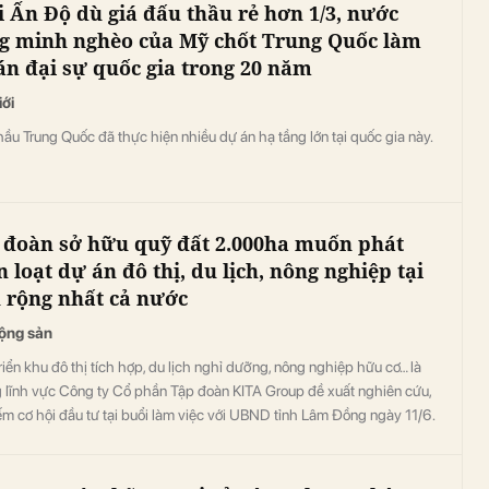
i Ấn Độ dù giá đấu thầu rẻ hơn 1/3, nước
g minh nghèo của Mỹ chốt Trung Quốc làm
án đại sự quốc gia trong 20 năm
iới
ầu Trung Quốc đã thực hiện nhiều dự án hạ tầng lớn tại quốc gia này.
 đoàn sở hữu quỹ đất 2.000ha muốn phát
n loạt dự án đô thị, du lịch, nông nghiệp tại
h rộng nhất cả nước
ộng sản
riển khu đô thị tích hợp, du lịch nghỉ dưỡng, nông nghiệp hữu cơ… là
 lĩnh vực Công ty Cổ phần Tập đoàn KITA Group đề xuất nghiên cứu,
ếm cơ hội đầu tư tại buổi làm việc với UBND tỉnh Lâm Đồng ngày 11/6.