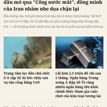
dầu mỏ qua "Cổng nước mắt", đồng minh
của Iran nhăm nhe dọa chặn lại
Đầu tháng này, thế giới đang khát dầu đã có được một khoảng "dễ thở"
nho nhỏ khi Ả Rập Xê Út bắt đầu chuyển hướng hàng triệu thùng dầu
thô — vốn thường được dành cho các tàu di chuyển qua eo biển Hormuz
đang bị phong tỏa — sang cảng Yanbu của nước này trên Biển Đỏ.
Trung tâm lọc dầu chủ chốt
Lãi hơn 2,3 triệu đô chỉ sau
ở Ả rập Xê út bốc cháy sau
2 tháng, Ngân hàng Trung
vụ tấn công bằng UAV
ương Ả Rập Xê Út cùng
nhiều ngân hàng lớn khác
chính thức tham gia cuộc
chơi của kim loại tương lai