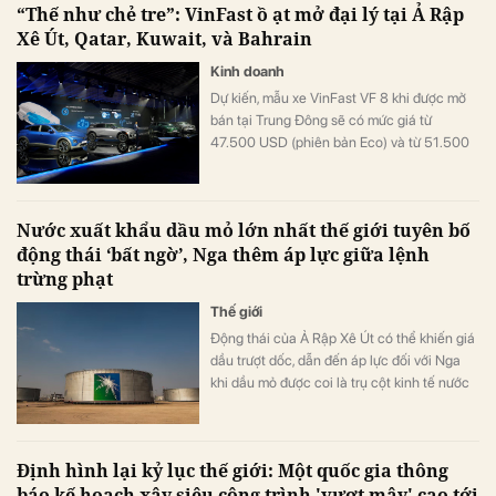
“Thế như chẻ tre”: VinFast ồ ạt mở đại lý tại Ả Rập
Xê Út, Qatar, Kuwait, và Bahrain
Kinh doanh
Dự kiến, mẫu xe VinFast VF 8 khi được mở
bán tại Trung Đông sẽ có mức giá từ
47.500 USD (phiên bản Eco) và từ 51.500
USD (phiên bản Plus).
Nước xuất khẩu dầu mỏ lớn nhất thế giới tuyên bố
động thái ‘bất ngờ’, Nga thêm áp lực giữa lệnh
trừng phạt
Thế giới
Động thái của Ả Rập Xê Út có thể khiến giá
dầu trượt dốc, dẫn đến áp lực đối với Nga
khi dầu mỏ được coi là trụ cột kinh tế nước
này.
Định hình lại kỷ lục thế giới: Một quốc gia thông
báo kế hoạch xây siêu công trình 'vượt mây' cao tới