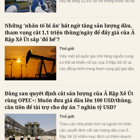
này đã tăng 32,4% so với tháng trước do dự
báo thời tiết nóng lên tại châu Âu.
Những 'nhân tố bí ẩn' bất ngờ tăng sản lượng dầu,
tham vọng cắt 1,1 triệu thùng/ngày để đẩy giá của Ả
Rập Xê Út sắp 'đổ bể'?
Thế giới
Việc một số quốc gia nhỏ tăng nguồn cung
có thể sẽ khiến nỗ lực của Ả Rập Xê Út và
các đồng minh trong tham vọng giữ giá dầu
cao bị suy yếu.
Đằng sau quyết định cắt sản lượng của Ả Rập Xê Út
cùng OPEC+: Muốn đưa giá dầu lên 100 USD/thùng,
cần tiền để tài trợ cho dự án 7 nghìn tỷ USD?
Thế giới
Theo các nhà phân tích và nguồn tin thân
cận, quyết định cắt sản lượng dầu của Ả
Rập Xê Út nhằm mục đích có thêm doanh