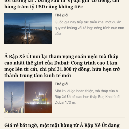
tới tương lai’: Đứng sau là ‘vị đại gia’ có tiếng, chi
hàng trăm tỷ USD cũng không tiếc
Thế giới
Quốc gia này tiếp tục triển khai một dự án
quy mô khủng với tổ hợp công trình cực cao
cấp.
Ả Rập Xê Út nối lại tham vọng soán ngôi toà tháp
cao nhất thế giới của Dubai: Công trình cao 1 km
mọc lên từ cát, chi phí 31.000 tỷ đồng, hứa hẹn trở
thành trung tâm kinh tế mới
Thế giới
Một khi được hoàn thiện, toà tháp của Ả
Rập Xê Út sẽ cao hơn tháp Burj Khalifa ở
Dubai 170 m.
Giá rẻ bất ngờ, một mặt hàng từ Ả Rập Xê Út đang