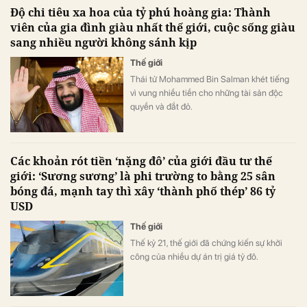
Độ chi tiêu xa hoa của tỷ phú hoàng gia: Thành
viên của gia đình giàu nhất thế giới, cuộc sống giàu
sang nhiều người không sánh kịp
Thế giới
Thái tử Mohammed Bin Salman khét tiếng
vì vung nhiều tiền cho những tài sản độc
quyền và đắt đỏ.
Các khoản rót tiền ‘nặng đô’ của giới đầu tư thế
giới: ‘Sương sương’ là phi trường to bằng 25 sân
bóng đá, mạnh tay thì xây ‘thành phố thép’ 86 tỷ
USD
Thế giới
Thế kỷ 21, thế giới đã chứng kiến sự khởi
công của nhiều dự án trị giá tỷ đô.