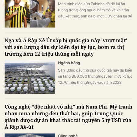
Màn trình diễn của Fabinho đã để lại ấn
tượng trong lòng người hâm mộ và khi trận
đấu kết thúc, anh đã bị một CĐV chặn lại để
"thưởng nóng".
Nga và Ả Rập Xê Út sắp bị quốc gia này 'vượt mặt'
với sản lượng dầu dự kiến đạt kỷ lục, bơm ra thị
trường hơn 12 triệu thùng mỗi ngày
Ngành hàng
Sản lượng dầu thô của quốc gia này dự kiến
​​sẽ tăng 850.000 thùng/ngày lên mức kỷ lục
12,76 triệu thùng/ngày vào năm 2023,
Công nghệ “độc nhất vô nhị” mà Nam Phi, Mỹ tranh
nhau mua nhưng đều thất bại, giúp Trung Quốc
giành được dự án khai thác tài nguyên 5 tỷ USD của
Ả Rập Xê-út
Công nghệ