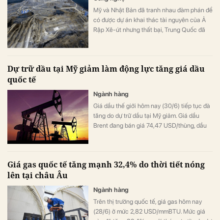
Mỹ và Nhật Bản đã tranh nhau đàm phán để
có được dự án khai thác tài nguyên của Ả
Rập Xê-út nhưng thất bại, Trung Quốc đã
giành được do sở hữu công nghệ “độc nhất
vô nhị”.
Dự trữ dầu tại Mỹ giảm làm động lực tăng giá dầu
quốc tế
Ngành hàng
Giá dầu thế giới hôm nay (30/6) tiếp tục đà
tăng do dự trữ dầu tại Mỹ giảm. Giá dầu
Brent đang bán giá 74,47 USD/thùng, dầu
WTI giao dịch ở mức 69,78 USD/thùng.
Giá gas quốc tế tăng mạnh 32,4% do thời tiết nóng
lên tại châu Âu
Ngành hàng
Trên thị trường quốc tế, giá gas hôm nay
(28/6) ở mức 2,82 USD/mmBTU. Mức giá