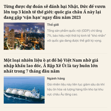
Từng được dự đoán sẽ đánh bại Nhật, Đức để vươn
lên top 3 kinh tế thế giới: quốc gia châu Á này lại
đang gặp ‘vận hạn’ ngay đầu năm 2023
Thế giới
Tổng sản phẩm quốc nội (GDP) chỉ tăng
7%, báo hiệu một thời kỳ kinh tế “khó nhằn”
với quốc gia đang được thế giới kỳ vọng.
Một loại nhiên liệu ồ ạt đổ bộ Việt Nam nhờ giá
nhập khẩu lao dốc, Ả Rập Xê Út là tay buôn lớn
nhất trong 7 tháng đầu năm
Ngành hàng
Giá nhiên liệu này liên tục giảm sâu do khí
hậu ôn hòa và lượng hàng tồn kho tại khu
vực châu Âu tăng cao.