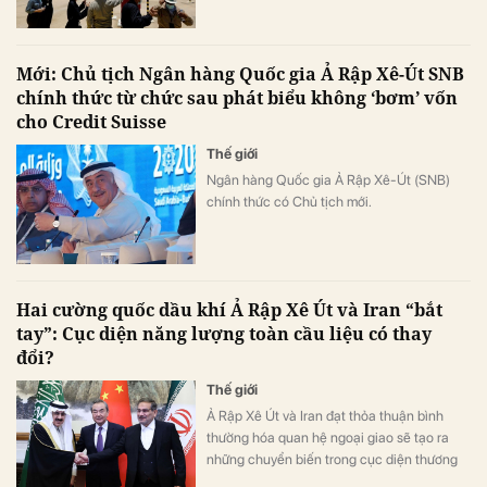
thu từ dầu để tài trợ cho các siêu dự án.
Mới: Chủ tịch Ngân hàng Quốc gia Ả Rập Xê-Út SNB
chính thức từ chức sau phát biểu không ‘bơm’ vốn
cho Credit Suisse
Thế giới
Ngân hàng Quốc gia Ả Rập Xê-Út (SNB)
chính thức có Chủ tịch mới.
Hai cường quốc dầu khí Ả Rập Xê Út và Iran “bắt
tay”: Cục diện năng lượng toàn cầu liệu có thay
đổi?
Thế giới
Ả Rập Xê Út và Iran đạt thỏa thuận bình
thường hóa quan hệ ngoại giao sẽ tạo ra
những chuyển biến trong cục diện thương
mại dầu khí toàn cầu.