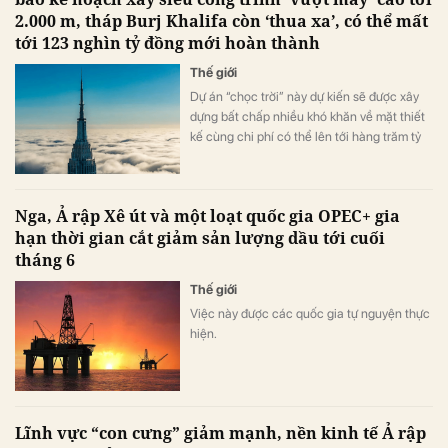
2.000 m, tháp Burj Khalifa còn ‘thua xa’, có thể mất
tới 123 nghìn tỷ đồng mới hoàn thành
Thế giới
Dự án “chọc trời” này dự kiến sẽ được xây
dựng bất chấp nhiều khó khăn về mặt thiết
kế cùng chi phí có thể lên tới hàng trăm tỷ
đồng.
Nga, Ả rập Xê út và một loạt quốc gia OPEC+ gia
hạn thời gian cắt giảm sản lượng dầu tới cuối
tháng 6
Thế giới
Việc này được các quốc gia tự nguyện thực
hiện.
Lĩnh vực “con cưng” giảm mạnh, nền kinh tế Ả rập