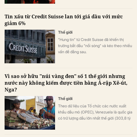
Tin xấu từ Credit Suisse lan tới giá dầu với mức
giảm 6%
Thế giới
“Hung tin” từ Credit Suisse đã khiến thị
trường bắt đầu “nổi sóng” và kéo theo nhiều
vấn đề đằng sau.
Vì sao sở hữu "núi vàng đen" số 1 thế giới nhưng
nước này không kiếm được tiền bằng Ả-rập Xê-út,
Nga?
Thế giới
Theo dữ liệu của Tổ chức các nước xuất
khẩu dầu mỏ (OPEC), Venezuela là quốc gia
có trữ lượng dầu lớn nhất thế giới (303,8 tỷ
thùng).