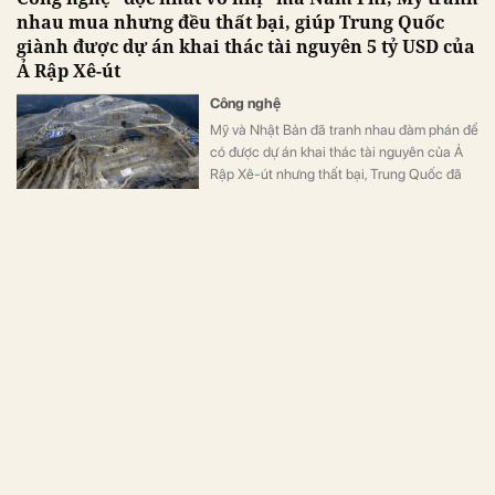
nhau mua nhưng đều thất bại, giúp Trung Quốc
giành được dự án khai thác tài nguyên 5 tỷ USD của
Ả Rập Xê-út
Công nghệ
Mỹ và Nhật Bản đã tranh nhau đàm phán để
có được dự án khai thác tài nguyên của Ả
Rập Xê-út nhưng thất bại, Trung Quốc đã
giành được do sở hữu công nghệ “độc nhất
vô nhị”.
Dự trữ dầu tại Mỹ giảm làm động lực tăng giá dầu
quốc tế
Ngành hàng
Giá dầu thế giới hôm nay (30/6) tiếp tục đà
tăng do dự trữ dầu tại Mỹ giảm. Giá dầu
Brent đang bán giá 74,47 USD/thùng, dầu
WTI giao dịch ở mức 69,78 USD/thùng.
Giá gas quốc tế tăng mạnh 32,4% do thời tiết nóng