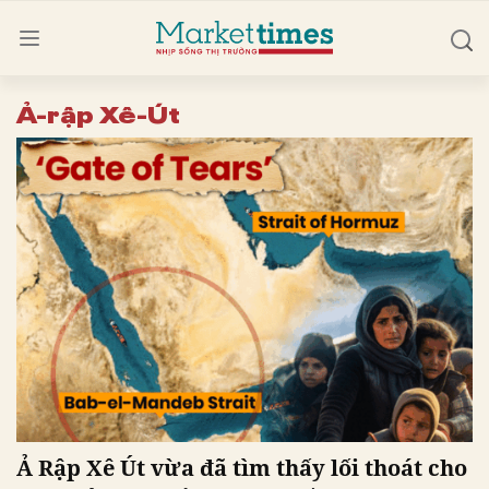
Ả-rập Xê-Út
Ả Rập Xê Út vừa đã tìm thấy lối thoát cho