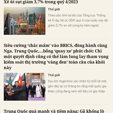
Xê út sụt giảm 3,7% trong quý 4/2023
Thế giới
Theo ước tính sơ bộ của Tổng cục Thống
kê Ả rập Xê út, GDP quý 4 của nước này đã
giảm 3,7% so với cùng kỳ năm ngoài.
Siêu cường ‘chắc mẩm’ vào BRICS, đồng hành cùng
Nga, Trung Quốc,...bỗng ‘quay xe’ phút chót: Chỉ
một quyết định cũng có thể làm lung lay tham vọng
kiểm soát thị trường ‘vàng đen’ toàn cầu của khối
này
Thế giới
Sau khi Argentina xác nhận từ chối lời mời,
gần đây lại có thông tin rằng một quốc gia
khác cũng đang xem xét liệu có gia nhập
nhóm BRICS hay không.
Trung Quốc quá mạnh và tiềm năng: Gã khổng lồ