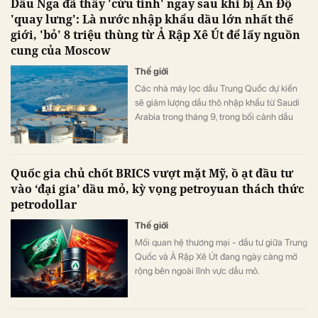
Dầu Nga đã thấy 'cứu tinh' ngay sau khi bị Ấn Độ
'quay lưng': Là nước nhập khẩu dầu lớn nhất thế
giới, 'bỏ' 8 triệu thùng từ Ả Rập Xê Út để lấy nguồn
cung của Moscow
Thế giới
Các nhà máy lọc dầu Trung Quốc dự kiến
sẽ giảm lượng dầu thô nhập khẩu từ Saudi
Arabia trong tháng 9, trong bối cảnh dầu
Nga đang nhận được nhiều sự quan tâm
hơn từ các khách hàng ở đại lục.
Quốc gia chủ chốt BRICS vượt mặt Mỹ, ồ ạt đầu tư
vào ‘đại gia’ dầu mỏ, kỳ vọng petroyuan thách thức
petrodollar
Thế giới
Mối quan hệ thương mại - đầu tư giữa Trung
Quốc và Ả Rập Xê Út đang ngày càng mở
rộng bên ngoài lĩnh vực dầu mỏ.