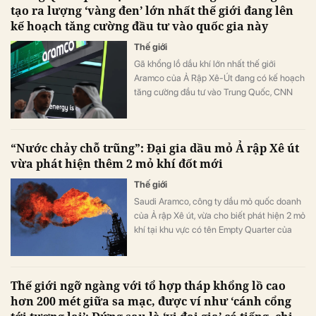
tạo ra lượng ‘vàng đen’ lớn nhất thế giới đang lên
kế hoạch tăng cường đầu tư vào quốc gia này
Thế giới
Gã khổng lồ dầu khí lớn nhất thế giới
Aramco của Ả Rập Xê-Út đang có kế hoạch
tăng cường đầu tư vào Trung Quốc, CNN
đưa tin.
“Nước chảy chỗ trũng”: Đại gia dầu mỏ Ả rập Xê út
vừa phát hiện thêm 2 mỏ khí đốt mới
Thế giới
Saudi Aramco, công ty dầu mỏ quốc doanh
của Ả rập Xê út, vừa cho biết phát hiện 2 mỏ
khí tại khu vực có tên Empty Quarter của
nước này.
Thế giới ngỡ ngàng với tổ hợp tháp khổng lồ cao
hơn 200 mét giữa sa mạc, được ví như ‘cánh cổng