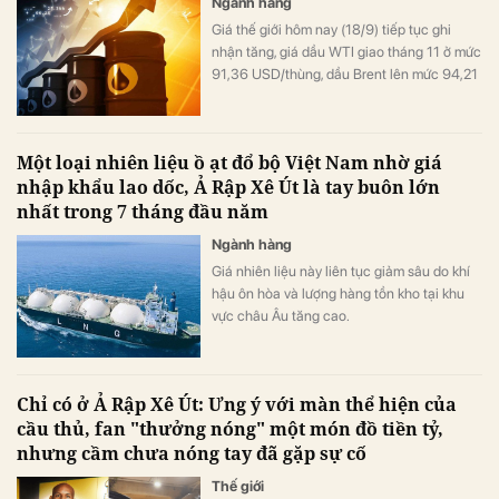
Ngành hàng
Giá thế giới hôm nay (18/9) tiếp tục ghi
nhận tăng, giá dầu WTI giao tháng 11 ở mức
91,36 USD/thùng, dầu Brent lên mức 94,21
USD/thùng.
Một loại nhiên liệu ồ ạt đổ bộ Việt Nam nhờ giá
nhập khẩu lao dốc, Ả Rập Xê Út là tay buôn lớn
nhất trong 7 tháng đầu năm
Ngành hàng
Giá nhiên liệu này liên tục giảm sâu do khí
hậu ôn hòa và lượng hàng tồn kho tại khu
vực châu Âu tăng cao.
Chỉ có ở Ả Rập Xê Út: Ưng ý với màn thể hiện của
cầu thủ, fan "thưởng nóng" một món đồ tiền tỷ,
nhưng cầm chưa nóng tay đã gặp sự cố
Thế giới