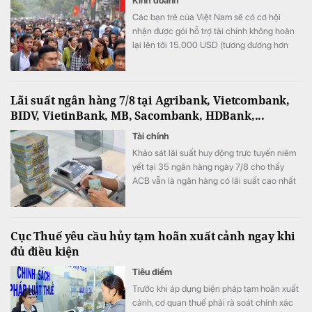
Kinh doanh
Các bạn trẻ của Việt Nam sẽ có cơ hội
nhận được gói hỗ trợ tài chính không hoàn
lại lên tới 15.000 USD (tương đương hơn
393 triệu đồng) khi tham gia chương trình
này.
Lãi suất ngân hàng 7/8 tại Agribank, Vietcombank,
BIDV, VietinBank, MB, Sacombank, HDBank,...
Tài chính
Khảo sát lãi suất huy động trực tuyến niêm
yết tại 35 ngân hàng ngày 7/8 cho thấy
ACB vẫn là ngân hàng có lãi suất cao nhất
với 7,8%/năm cho kỳ hạn 12 tháng, trong khi
LPBank duy trì mức 7,3%/năm và có 8 ngân
hàng niêm yết lãi suất từ 7%/năm trở lên.
Cục Thuế yêu cầu hủy tạm hoãn xuất cảnh ngay khi
đủ điều kiện
Tiêu điểm
Trước khi áp dụng biện pháp tạm hoãn xuất
cảnh, cơ quan thuế phải rà soát chính xác