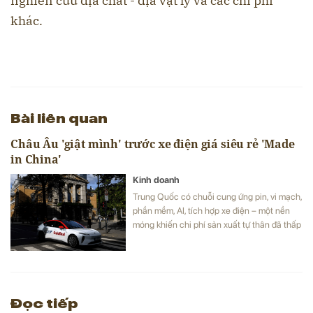
nghiên cứu địa chất - địa vật lý và các chi phí
khác.
Bài liên quan
Châu Âu 'giật mình' trước xe điện giá siêu rẻ 'Made
in China'
Kinh doanh
Trung Quốc có chuỗi cung ứng pin, vi mạch,
phần mềm, AI, tích hợp xe điện – một nền
móng khiến chi phí sản xuất tự thân đã thấp
hơn nhiều.
Đọc tiếp