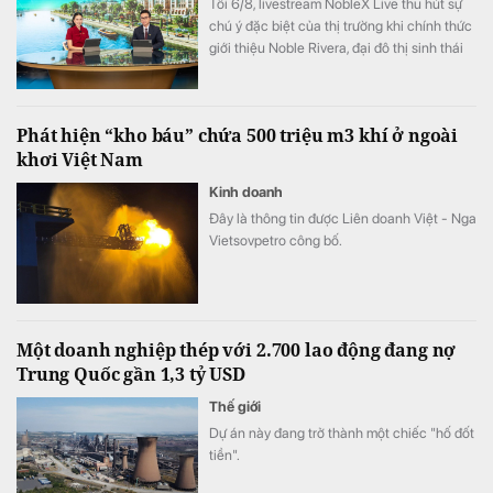
Tối 6/8, livestream NobleX Live thu hút sự
chú ý đặc biệt của thị trường khi chính thức
giới thiệu Noble Rivera, đại đô thị sinh thái
gần 250ha vừa được Sunshine Group khởi
công trên Tây Thăng Long. Dự án gây ấn
tượng với kỷ lục 11km mặt tiền ven sông
Phát hiện “kho báu” chứa 500 triệu m3 khí ở ngoài
cùng bộ sưu tập gần 2.000 dinh thự độc
khơi Việt Nam
bản.
Kinh doanh
Đây là thông tin được Liên doanh Việt - Nga
Vietsovpetro công bố.
Một doanh nghiệp thép với 2.700 lao động đang nợ
Trung Quốc gần 1,3 tỷ USD
Thế giới
Dự án này đang trở thành một chiếc "hố đốt
tiền".