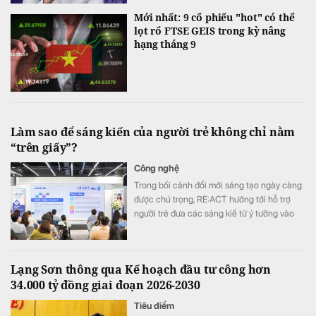
Mới nhất: 9 cổ phiếu "hot" có thể
lọt rổ FTSE GEIS trong kỳ nâng
hạng tháng 9
Làm sao để sáng kiến của người trẻ không chỉ nằm
“trên giấy”?
Công nghệ
Trong bối cảnh đổi mới sáng tạo ngày càng
được chú trọng, RE:ACT hướng tới hỗ trợ
người trẻ đưa các sáng kiế từ ý tưởng vào
thử nghiệm thực tế, góp phần giải quyết
những thách thức của cộng đồng.
Lạng Sơn thông qua Kế hoạch đầu tư công hơn
34.000 tỷ đồng giai đoạn 2026-2030
Tiêu điểm