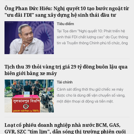
phòng rủi ro tín dụng, trong khi quy mô nợ
Ông Phan Đức Hiếu: Nghị quyết 10 tạo bước ngoặt từ
có khả năng mất vốn (nợ nhóm 5) tiếp tục
"ưu đãi FDI" sang xây dựng hệ sinh thái đầu tư
tăng gần 20%, lên sát 3.900 tỷ đồng.
Tiêu điểm
Tại Tọa đàm "Nghị quyết 10: Phát triển hệ
sinh thái FDI chất lượng cao" do Cục thông
tin và Truyền thông Chính phủ tổ chức, ông
Phan Đức Hiếu, Ủy viên Thường trực Ủy ban
Kinh tế của Quốc hội đã khẳng định điểm
đột phá lớn nhất của Nghị quyết 10-NQ/TW
Tịch thu 39 thỏi vàng trị giá 29 tỷ đồng buôn lậu qua
không nằm ở các chính sách ưu đãi mới mà
biên giới bằng xe máy
ở sự thay đổi căn bản về tư duy phát triển.
Tài chính
Cảnh sát đồng thời thu giữ chiếc xe máy
được cho là dùng để vận chuyển số vàng,
một điện thoại di động và tiền mặt.
Loạt cổ phiếu doanh nghiệp nhà nước BCM, GAS,
GVR, SZC "tím lịm", dẫn sóng thị trường phiên cuối