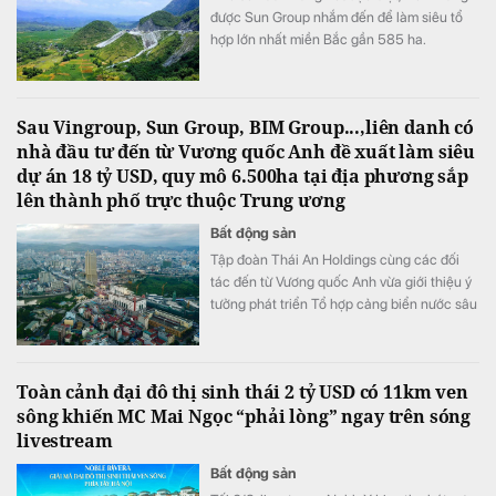
được Sun Group nhắm đến để làm siêu tổ
hợp lớn nhất miền Bắc gần 585 ha.
Sau Vingroup, Sun Group, BIM Group...,liên danh có
nhà đầu tư đến từ Vương quốc Anh đề xuất làm siêu
dự án 18 tỷ USD, quy mô 6.500ha tại địa phương sắp
lên thành phố trực thuộc Trung ương
Bất động sản
Tập đoàn Thái An Holdings cùng các đối
tác đến từ Vương quốc Anh vừa giới thiệu ý
tưởng phát triển Tổ hợp cảng biển nước sâu
và đô thị công nghiệp sinh thái Hải Hà tại
Khu kinh tế cửa khẩu Móng Cái, tỉnh Quảng
Ninh.
Toàn cảnh đại đô thị sinh thái 2 tỷ USD có 11km ven
sông khiến MC Mai Ngọc “phải lòng” ngay trên sóng
livestream
Bất động sản