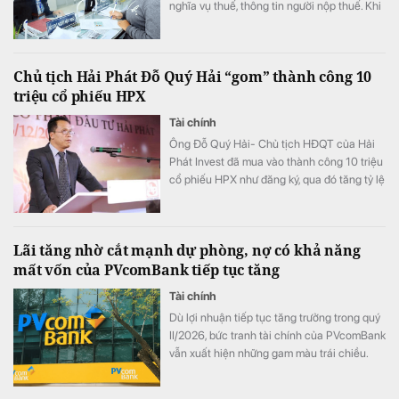
nghĩa vụ thuế, thông tin người nộp thuế. Khi
người nộp thuế đáp ứng điều kiện, việc hủy
bỏ tạm hoãn xuất cảnh phải được thực hiện
ngay.
Chủ tịch Hải Phát Đỗ Quý Hải “gom” thành công 10
triệu cổ phiếu HPX
Tài chính
Ông Đỗ Quý Hải- Chủ tịch HĐQT của Hải
Phát Invest đã mua vào thành công 10 triệu
cổ phiếu HPX như đăng ký, qua đó tăng tỷ lệ
sở hữu lên mức 16,71% vốn.
Lãi tăng nhờ cắt mạnh dự phòng, nợ có khả năng
mất vốn của PVcomBank tiếp tục tăng
Tài chính
Dù lợi nhuận tiếp tục tăng trưởng trong quý
II/2026, bức tranh tài chính của PVcomBank
vẫn xuất hiện những gam màu trái chiều.
Động lực tăng trưởng lợi nhuận chủ yếu đến
từ việc ngân hàng cắt giảm mạnh chi phí dự