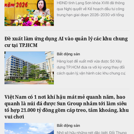
HĐND tỉnh Lạng Sơn khóa XVIII đã thông
qua Nghị quyết về Kế hoạch đầu tư công
trung hạn giai đoạn 2026-2030 với tổng
nguồn vốn hơn 34.290 tỷ đồng. Nguồn lực
này được kỳ vọng sẽ tạo đột phá về hạ tầng,
thúc đẩy kinh tế cửa khẩu và chuyển đổi số
Đề xuất làm ứng dụng AI vào quản lý các khu chung
trên địa bàn tỉnh.
cư tại TP.HCM
Bất động sản
Hàng loạt đề xuất mới vừa được Sở Xây
dựng TP.HCM đưa ra với kỳ vọng thay đổi
cách quản lý, vận hành các khu chung cư,
đồng thời nâng cao chất lượng sống của
người dân trong thời gian tới.
Việt Nam có 1 nơi khí hậu mát mẻ quanh năm, bao
quanh là núi đá được Sun Group nhắm tới làm siêu
tổ hợp 21.000 tỷ đồng gồm cáp treo, tắm khoáng, khu
vui chơi
Bất động sản
Nhờ sở hữu những nét đặc biệt, Đồi Thung