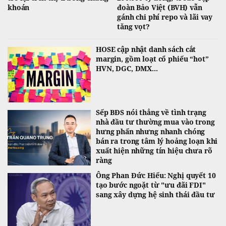
khoán
đoàn Bảo Việt (BVH) vẫn
gánh chi phí repo và lãi vay
tăng vọt?
HOSE cập nhật danh sách cắt
margin, gồm loạt cổ phiếu “hot”
HVN, DGC, DMX...
Sếp BĐS nói thẳng về tình trạng
nhà đầu tư thường mua vào trong
hưng phấn nhưng nhanh chóng
bán ra trong tâm lý hoảng loạn khi
xuất hiện những tín hiệu chưa rõ
ràng
Ông Phan Đức Hiếu: Nghị quyết 10
tạo bước ngoặt từ "ưu đãi FDI"
sang xây dựng hệ sinh thái đầu tư