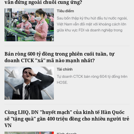
vẫn đứng ngoài chuỗi cung ứng?
Tiêu điểm
Sau bốn thập kỷ thu hút đầu tư nước ngoài,
Việt Nam vẫn đối mặt với khoảng cách lớn
giữa khu vực FDI và doanh nghiệp trong
nước. Theo bà Bùi Thu Thủy, Nghị quyết 10-
NQ/TW đặt mục tiêu tháo gỡ "điểm nghẽn"
này bằng những giải pháp vượt trội nhằm
Bán ròng 600 tỷ đồng trong phiên cuối tuần, tự
nâng cao năng lực hấp thụ và thúc đẩy liên
doanh CTCK "xả" mã nào mạnh nhất?
kết giữa hai khu vực.
Tài chính
Tự doanh CTCK bán ròng 604 tỷ đồng trên
HOSE.
Cùng LHQ, DN "huyết mạch" của kinh tế Hàn Quốc
sẽ "tặng quà" gần 400 triệu đồng cho nhiều người trẻ
VN