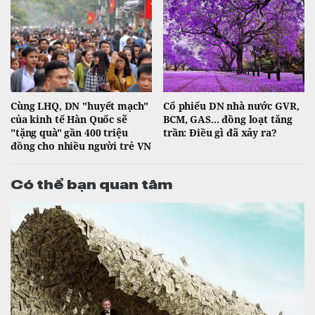
Cùng LHQ, DN "huyết mạch"
Cổ phiếu DN nhà nước GVR,
của kinh tế Hàn Quốc sẽ
BCM, GAS... đồng loạt tăng
"tặng quà" gần 400 triệu
trần: Điều gì đã xảy ra?
đồng cho nhiều người trẻ VN
Có thể bạn quan tâm