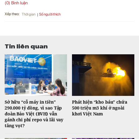
(0) Bình luận
Xếp theo:
Số người thích
Thời gian
Tin liên quan
Sở hữu “cỗ máy in tiền”
Phát hiện “kho báu” chứa
290.000 tỷ đồng, vì sao Tập
500 triệu m3 khí ở ngoài
đoàn Bảo Việt (BVH) vẫn
khơi Việt Nam
gánh chi phí repo và lãi vay
tăng vọt?