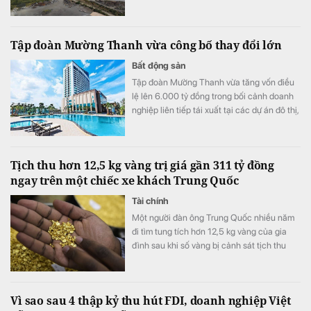
Tập đoàn Mường Thanh vừa công bố thay đổi lớn
Bất động sản
Tập đoàn Mường Thanh vừa tăng vốn điều
lệ lên 6.000 tỷ đồng trong bối cảnh doanh
nghiệp liên tiếp tái xuất tại các dự án đô thị,
thương mại và dịch vụ quy mô lớn.
Tịch thu hơn 12,5 kg vàng trị giá gần 311 tỷ đồng
ngay trên một chiếc xe khách Trung Quốc
Tài chính
Một người đàn ông Trung Quốc nhiều năm
đi tìm tung tích hơn 12,5 kg vàng của gia
đình sau khi số vàng bị cảnh sát tịch thu
vào năm 1998.
Vì sao sau 4 thập kỷ thu hút FDI, doanh nghiệp Việt