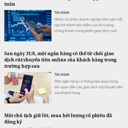
tuần
Tài chính
Nhóm cổ phiếu doanh nghiệp nhà nước bất
ngờ trở thành tâm điểm của thị trường
chứng khoán trong phiên giao dịch cuối
tuần (7/8) khi dòng tiền đổ mạnh vào hàng
loạt mã vốn hóa lớn, giúp nhiều cổ phiếu
đồng loạt tăng kịch trần và đưa VN-Index
Sau ngày 31/8, một ngân hàng có thể từ chối giao
đảo chiều tăng điểm sau khi mở cửa trong
dịch rút/chuyển tiền online của khách hàng trong
sắc đỏ.
trường hợp sau
Tài chính
Một ngân hàng có thông báo quan trọng
liên quan đến các giao dịch rút/chuyển tiền
của khách hàng.
Một chủ tịch giữ lời, mua hết lượng cổ phiếu đã
đăng ký