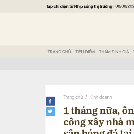
Tạp chí điện tử Nhịp sống thị trường
|
08/08/20
Gửi 
TRANG CHỦ
TIÊU ĐIỂM
THẨM ĐỊNH GIÁ
Trang chủ
Kinh doanh
1 tháng nữa, ô
công xây nhà m
sân bóng đá tạ