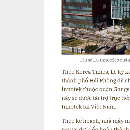
Trụ sở LG Innotek ở quậ
Theo Korea Times, Lễ ký k
thành phố Hải Phòng đã chí
Innotek thuộc quận Gangse
này sẽ được tài trợ trực t
Innotek tại Việt Nam.
Theo kế hoạch, nhà máy mớ
nay và dự kiến hoàn thành 