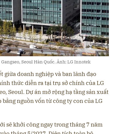
n Gangseo, Seoul Hàn Quốc. Ảnh: LG Innotek
ết giữa doanh nghiệp và ban lãnh đạo
nh thức diễn ra tại trụ sở chính của LG
o, Seoul. Dự án mở rộng hạ tầng sản xuất
iếp bằng nguồn vốn từ công ty con của LG
i sẽ khởi công ngay trong tháng 7 năm
vào tháng 5/2027. Diện tích toàn bộ