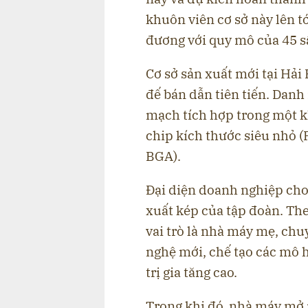
khuôn viên cơ sở này lên 
đương với quy mô của 45 s
Cơ sở sản xuất mới tại Hải
đế bán dẫn tiên tiến. Dan
mạch tích hợp trong một kh
chip kích thước siêu nhỏ (
BGA).
Đại diện doanh nghiệp cho
xuất kép của tập đoàn. The
vai trò là nhà máy mẹ, chu
nghệ mới, chế tạo các mô 
trị gia tăng cao.
Trong khi đó, nhà máy mở 