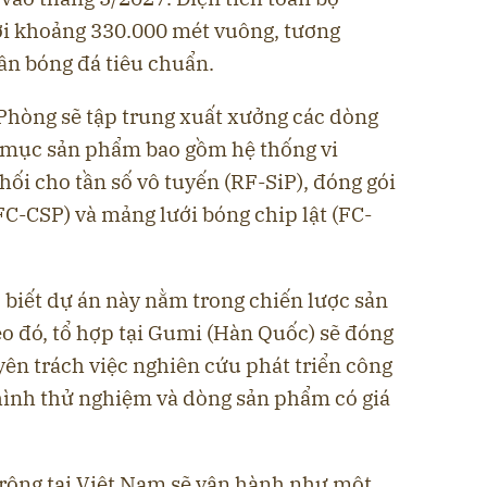
tới khoảng 330.000 mét vuông, tương
ân bóng đá tiêu chuẩn.
 Phòng sẽ tập trung xuất xưởng các dòng
h mục sản phẩm bao gồm hệ thống vi
ối cho tần số vô tuyến (RF-SiP), đóng gói
FC-CSP) và mảng lưới bóng chip lật (FC-
 biết dự án này nằm trong chiến lược sản
o đó, tổ hợp tại Gumi (Hàn Quốc) sẽ đóng
yên trách việc nghiên cứu phát triển công
hình thử nghiệm và dòng sản phẩm có giá
rộng tại Việt Nam sẽ vận hành như một