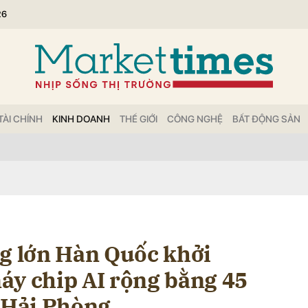
26
bình luận
TÀI CHÍNH
KINH DOANH
THẾ GIỚI
CÔNG NGHỆ
BẤT ĐỘNG SẢN
Hủy
G
ng lớn Hàn Quốc khởi
áy chip AI rộng bằng 45
i Hải Phòng