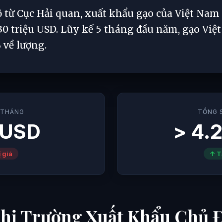
ộ từ Cục Hải quan, xuất khẩu gạo của Việt Nam
430 triệu USD. Lũy kế 5 tháng đầu năm, gạo Việ
% về lượng.
 THÁNG
TỔNG 
 USD
> 4.2
 giá
↑ T
Thị Trường Xuất Khẩu Chủ 