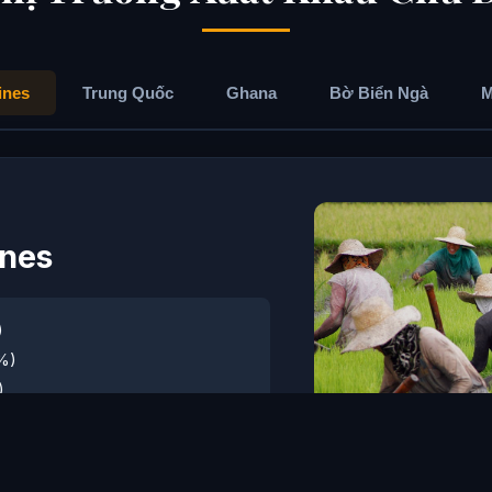
ines
Trung Quốc
Ghana
Bờ Biển Ngà
M
ines
)
%)
)
quốc gia này được kiểm soát chặt
 nội địa. Kế hoạch nhập khẩu có thể