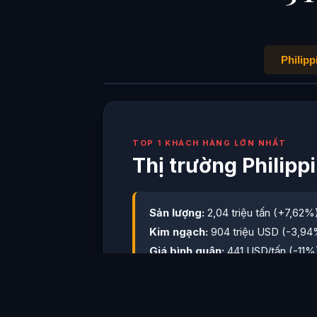
Philipp
TOP 1 KHÁCH HÀNG LỚN NHẤT
Thị trường Philipp
Sản lượng:
2,04 triệu tấn (+7,62%
Kim ngạch:
904 triệu USD (-3,94
Giá bình quân:
441 USD/tấn (-11%
Năm 2026, chính sách nhập khẩu của 
chẽ hơn nhằm giữ ổn định giá lúa gạo